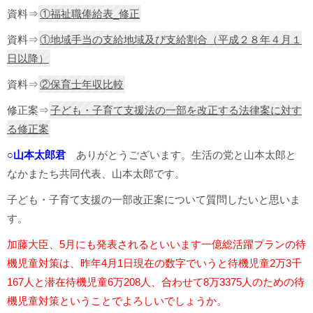
資料⇒
①福祉職俸給表_修正
資料⇒
①地域手当の支給地域及び支給割合（平成２８年４月１
日以降）
資料⇒
②保育士年収比較
修正案⇒
子ども・子育て支援法の一部を改正する法律案に対す
る修正案
○山本太郎君
ありがとうございます。生活の党と山本太郎と
なかまたち共同代表、山本太郎です。
子ども・子育て支援の一部改正案について質問したいと思いま
す。
加藤大臣、5月にも発表されるといいます一億総活躍プランの待
機児童対策は、昨年4月1日現在の数字でいうと待機児童2万3千
167人と潜在待機児童6万208人、合わせて8万3375人のための待
機児童対策ということでよろしいでしょうか。