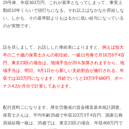
29号俸、年収363万円、これが基準となってしまって、事実上
勤続10年くらいで頭打ちになる。それ以上はなかなか昇給しな
い。しかも、その基準額よりもはるかに低い給与になっている
のが実態です。
話を戻しまして、お話しした俸給表によりますと、
例えば短大
卒の二十歳の保育士さんの初任給、一級11号俸で月16万6千4百
円、東京23区の場合は、地域手当が20％加算されますから、地
域手当は、明日、4月1日から新しい支給割合が施行される。年
収では323万円になります。月給でいうと19万9千680円、ボー
ナス4.2か月分で計算してあります
。
配付資料二になります。厚生労働省の賃金構造基本統計調査、
保育士さんは、平均年齢35歳で年収323万3千4百円、国家公務
員福祉職一級は、35歳では、東京23区の場合、年収468万円で