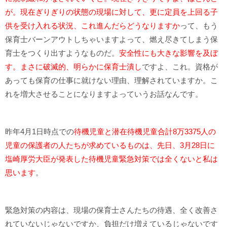
が。現在ぎりぎりの状態の現場に対して、更に定員を上回る子
供を受け入れる状況、これ進んだらどうなりますか
って、もう
保育士バーンアウトしちゃいますよって、燃え尽きてしまう保
育士をつくり出すようなものだ。
安全性にも大きな影響を及ぼ
す。まさに破滅的、明らかに保育士潰し
ですよ、これ。資格が
あっても保育の仕事に就けない理由、理解されていますか。こ
れを増大させることになりますよっていうお話なんです。
昨年4月1日時点での
待機児童と潜在待機児童合計8万3375人の
児童の保護者の人たちが求めているものは、先日、3月28日に
塩崎厚労大臣が発表した待機児童緊急対策では全くないと私は
思います
。
緊急対策の内容は、現場の保育士さんたちの待遇、全く改善さ
れていないじゃないですか、負担だけ増えているじゃないです