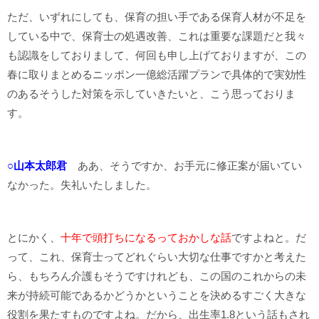
ただ、いずれにしても、保育の担い手である保育人材が不足を
している中で、保育士の処遇改善、これは重要な課題だと我々
も認識をしておりまして、何回も申し上げておりますが、この
春に取りまとめるニッポン一億総活躍プランで具体的で実効性
のあるそうした対策を示していきたいと、こう思っておりま
す。
○山本太郎君
ああ、そうですか、お手元に修正案が届いてい
なかった。失礼いたしました。
とにかく、
十年で頭打ちになるっておかしな話
ですよねと。だ
って、これ、保育士ってどれぐらい大切な仕事ですかと考えた
ら、もちろん介護もそうですけれども、この国のこれからの未
来が持続可能であるかどうかということを決めるすごく大きな
役割を果たすものですよね。だから、出生率1.8という話もされ