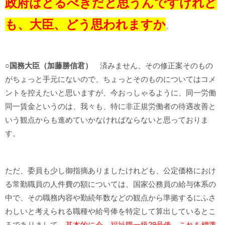
政府はとるべきだと思うんですけれど
も、大臣、どう思われますか
。
○国務大臣（加藤勝信君）
済みません、その修正案そのもの
がちょっと手元にないので、ちょっとそのものについてはコメ
ントを控えたいと思いますが、今おっしゃるように、同一労働
同一賃金というのは、我々も、特に非正規労働者の待遇改善と
いう観点からも進めていかなければならないと思っておりま
す。
ただ、委員も少し御指摘ありましたけれども、公定価格におけ
る常勤職員の人件費の額については、国家公務員の給与体系の
中で、その職務内容や勤続年数などの観点から準拠するにふさ
わしいと考えられる職種や給号俸を特定して算出しているとこ
ろでありまして、
基本的に今、福祉職一級29号俸、これを標準