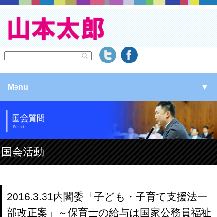
Menu
▼
▼
▼
国会活動
▼
2016.3.31内閣委「子ども・子育て支援法一
部改正案」～保育士の給与は国家公務員福祉