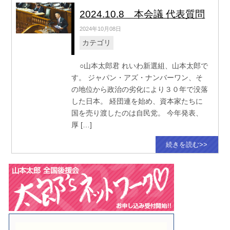
2024.10.8 本会議 代表質問
2024年10月08日
カテゴリ
○山本太郎君 れいわ新選組、山本太郎で
す。 ジャパン・アズ・ナンバーワン、そ
の地位から政治の劣化により３０年で没落
した日本。 経団連を始め、資本家たちに
国を売り渡したのは自民党。 今年発表、
厚 […]
続きを読む>>