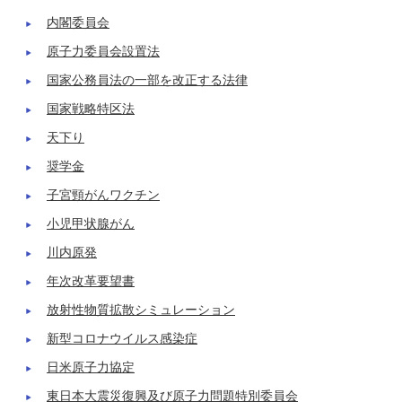
内閣委員会
原子力委員会設置法
国家公務員法の一部を改正する法律
国家戦略特区法
天下り
奨学金
子宮頸がんワクチン
小児甲状腺がん
川内原発
年次改革要望書
放射性物質拡散シミュレーション
新型コロナウイルス感染症
日米原子力協定
東日本大震災復興及び原子力問題特別委員会