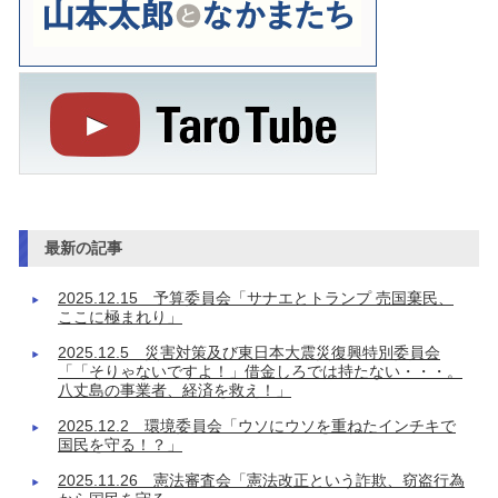
最新の記事
2025.12.15 予算委員会「サナエとトランプ 売国棄民、
ここに極まれり」
2025.12.5 災害対策及び東日本大震災復興特別委員会
「「そりゃないですよ！」借金しろでは持たない・・・。
八丈島の事業者、経済を救え！」
2025.12.2 環境委員会「ウソにウソを重ねたインチキで
国民を守る！？」
2025.11.26 憲法審査会「憲法改正という詐欺、窃盗行為