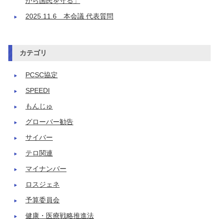
から国民を守る」
2025.11.6 本会議 代表質問
カテゴリ
PCSC協定
SPEEDI
もんじゅ
グローバー勧告
サイバー
テロ関連
マイナンバー
ロスジェネ
予算委員会
健康・医療戦略推進法