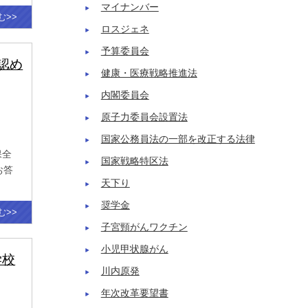
マイナンバー
む>>
ロスジェネ
予算委員会
が認め
健康・医療戦略推進法
内閣委員会
原子力委員会設置法
国家公務員法の一部を改正する法律
保全
国家戦略特区法
お答
天下り
奨学金
む>>
子宮頸がんワクチン
小児甲状腺がん
学校
川内原発
年次改革要望書