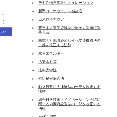
放射性物質拡散シミュレーション
新型コロナウイルス感染症
いて
日米原子力協定
…]
東日本大震災復興及び原子力問題特別
む>>
委員会
株式会社地域経済活性化支援機構法の
一部を改正する法律
水素エネルギー
汚染水対策
法科大学院
特定秘密保護法
独立行政法人通則法の一部を改正する
法律
総合科学技術・イノベーション会議に
関する内閣府設置法の一部を改正する
法律
被ばく問題