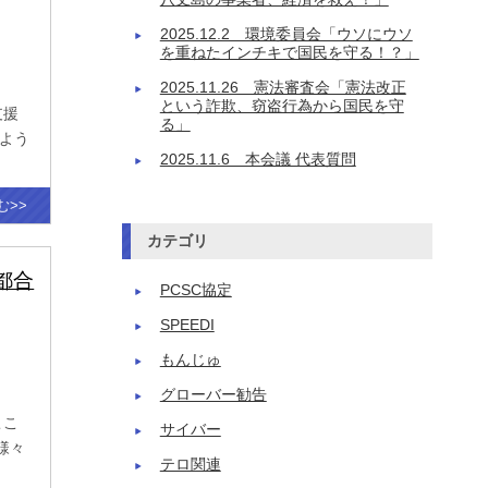
2025.12.2 環境委員会「ウソにウソ
を重ねたインチキで国民を守る！？」
2025.11.26 憲法審査会「憲法改正
という詐欺、窃盗行為から国民を守
支援
る」
のよう
2025.11.6 本会議 代表質問
む>>
カテゴリ
都合
PCSC協定
SPEEDI
もんじゅ
グローバー勧告
ここ
サイバー
様々
テロ関連