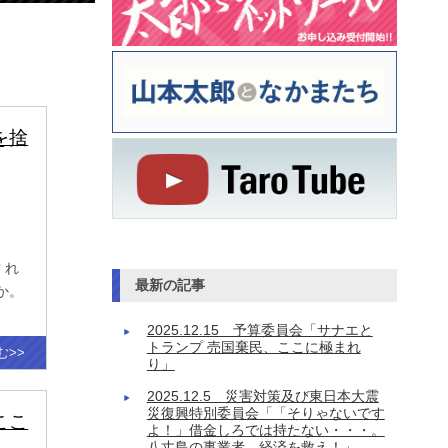
を捨
 れ
最新の記事
か。
2025.12.15 予算委員会「サナエと
トランプ 売国棄民、ここに極まれ
む>>
り」
2025.12.5 災害対策及び東日本大震
災復興特別委員会「「そりゃないです
ここ
よ！」借金しろでは持たない・・・。
八丈島の事業者、経済を救え！」