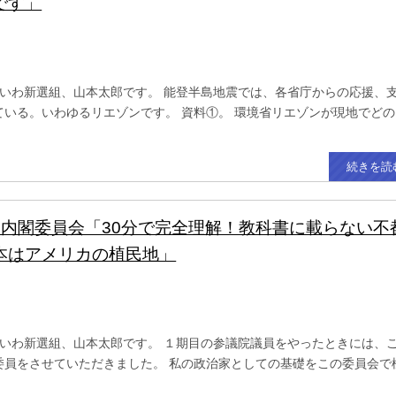
です」
いわ新選組、山本太郎です。 能登半島地震では、各省庁からの応援、
ている。いわゆるリエゾンです。 資料①。 環境省リエゾンが現地でど
続きを読
.18 内閣委員会「30分で完全理解！教科書に載らない不
本はアメリカの植民地」
いわ新選組、山本太郎です。 １期目の参議院議員をやったときには、
委員をさせていただきました。 私の政治家としての基礎をこの委員会で