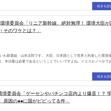
続きを読
.11 環境委員会「リニア新幹線、絶対無理！ 環境大臣
い そのワケとは？」
いわ新選組、山本太郎です。 大臣、日本国として世界と約束した環境
は、本法案は必要であるということでいいですよね。イエスかノーかで
続きを読
.9 環境委員会「ゲーセンやパチンコ店内より爆音！？ 
！ 原因の●●に国がビビってる件」