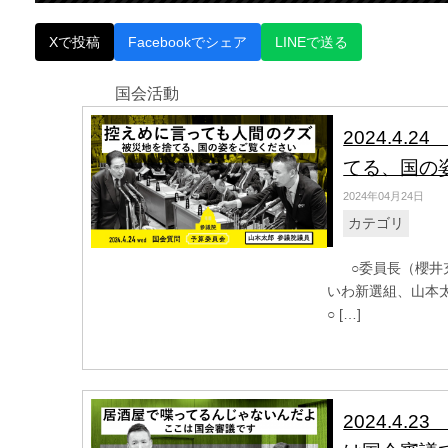
Xで投稿
Facebookでシェア
LINEで送る
国会活動
2024.4
てる、国の
2024年04月24日
カテゴリ
○委員長（櫻井充君
いわ新選組、山本
○ […]
2024.4