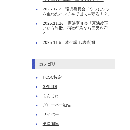
2025.12.2 環境委員会「ウソにウソ
を重ねたインチキで国民を守る！？」
2025.11.26 憲法審査会「憲法改正
という詐欺、窃盗行為から国民を守
る」
2025.11.6 本会議 代表質問
カテゴリ
PCSC協定
SPEEDI
もんじゅ
グローバー勧告
サイバー
テロ関連