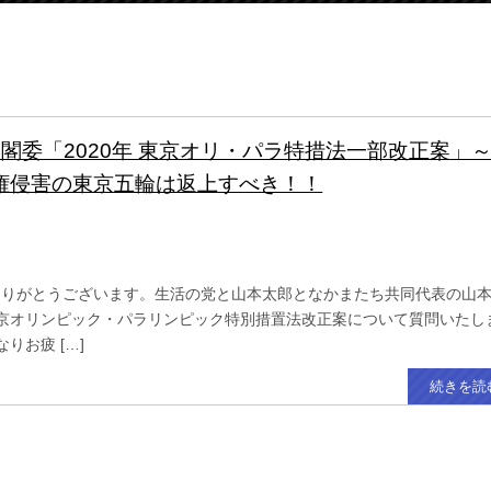
.31内閣委「2020年 東京オリ・パラ特措法一部改正案」
権侵害の東京五輪は返上すべき！！
りがとうございます。生活の党と山本太郎となかまたち共同代表の山
東京オリンピック・パラリンピック特別措置法改正案について質問いたし
りお疲 […]
続きを読