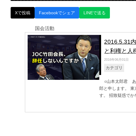
Xで投稿
Facebookでシェア
LINEで送る
国会活動
2016.5
と利権と人
2016年06月01日
カテゴリ
○山本太郎君 あ
郎と申します。 
す。 招致疑惑でかな