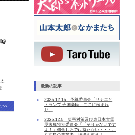
～嘘
本太
最新の記事
ま
2025.12.15 予算委員会「サナエと
トランプ 売国棄民、ここに極まれ
む>>
り」
2025.12.5 災害対策及び東日本大震
災復興特別委員会「「そりゃないです
よ！」借金しろでは持たない・・・。
八丈島の事業者、経済を救え！」