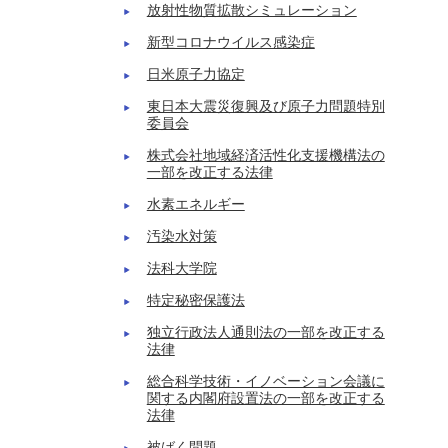
放射性物質拡散シミュレーション
新型コロナウイルス感染症
日米原子力協定
東日本大震災復興及び原子力問題特別
委員会
株式会社地域経済活性化支援機構法の
一部を改正する法律
水素エネルギー
汚染水対策
法科大学院
特定秘密保護法
独立行政法人通則法の一部を改正する
法律
総合科学技術・イノベーション会議に
関する内閣府設置法の一部を改正する
法律
被ばく問題