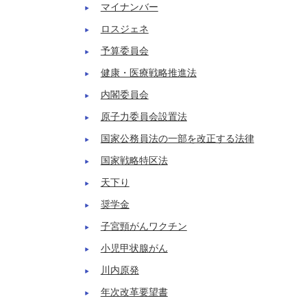
マイナンバー
ロスジェネ
予算委員会
健康・医療戦略推進法
内閣委員会
原子力委員会設置法
国家公務員法の一部を改正する法律
国家戦略特区法
天下り
奨学金
子宮頸がんワクチン
小児甲状腺がん
川内原発
年次改革要望書