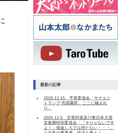
に
最新の記事
2025.12.15 予算委員会「サナエと
トランプ 売国棄民、ここに極まれ
り」
2025.12.5 災害対策及び東日本大震
災復興特別委員会「「そりゃないです
よ！」借金しろでは持たない・・・。
八丈島の事業者、経済を救え！」