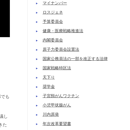
マイナンバー
ロスジェネ
予算委員会
健康・医療戦略推進法
内閣委員会
原子力委員会設置法
国家公務員法の一部を改正する法律
国家戦略特区法
天下り
奨学金
子宮頸がんワクチン
郎でも
小児甲状腺がん
川内原発
議し
年次改革要望書
きた