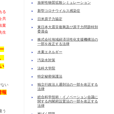
放射性物質拡散シミュレーション
新型コロナウイルス感染症
ある
を共
日米原子力協定
法案
東日本大震災復興及び原子力問題特別
委員会
先生
株式会社地域経済活性化支援機構法の
一部を改正する法律
ー
水素エネルギー
、
汚染水対策
い
法科大学院
特定秘密保護法
でない
独立行政法人通則法の一部を改正する
法律
情報
総合科学技術・イノベーション会議に
関する内閣府設置法の一部を改正する
法律
違う
被ばく問題