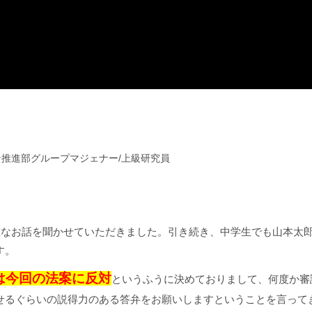
授
ン推進部グループマジェナー/上級研究員
なお話を聞かせていただきました。引き続き、中学生でも山本太
す。
は今回の法案に反対
というふうに決めておりまして、何度か審
せるぐらいの説得力のある答弁をお願いしますということを言って