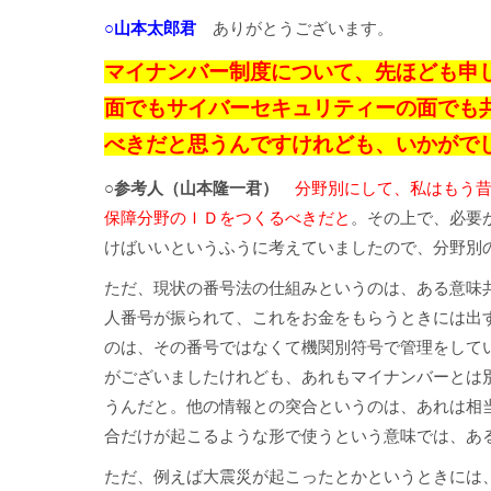
○山本太郎君
ありがとうございます。
マイナンバー制度について、先ほども申
面でもサイバーセキュリティーの面でも
べきだと思うんですけれども、いかがで
○参考人（山本隆一君）
分野別にして、私はもう
保障分野のＩＤをつくるべきだと
。その上で、必要
けばいいというふうに考えていましたので、分野別
ただ、現状の番号法の仕組みというのは、ある意味
人番号が振られて、これをお金をもらうときには出
のは、その番号ではなくて機関別符号で管理をして
がございましたけれども、あれもマイナンバーとは
うんだと。他の情報との突合というのは、あれは相
合だけが起こるような形で使うという意味では、あ
ただ、例えば大震災が起こったとかというときには