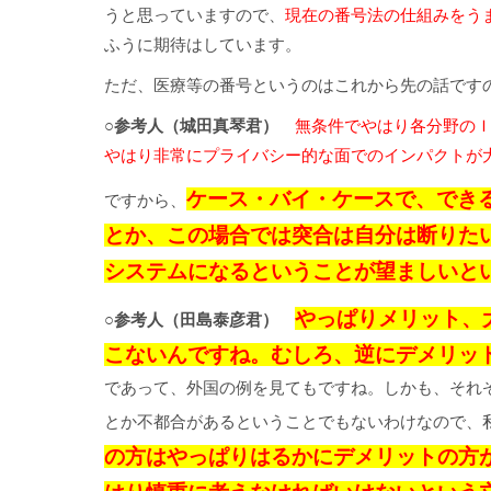
うと思っていますので、
現在の番号法の仕組みをう
ふうに期待はしています。
ただ、医療等の番号というのはこれから先の話です
○参考人（城田真琴君）
無条件でやはり各分野の
やはり非常にプライバシー的な面でのインパクトが
ケース・バイ・ケースで、でき
ですから、
とか、この場合では突合は自分は断りた
システムになるということが望ましいと
やっぱりメリット、
○参考人（田島泰彦君）
こないんですね。むしろ、逆にデメリッ
であって、外国の例を見てもですね。しかも、それ
とか不都合があるということでもないわけなので、
の方はやっぱりはるかにデメリットの方