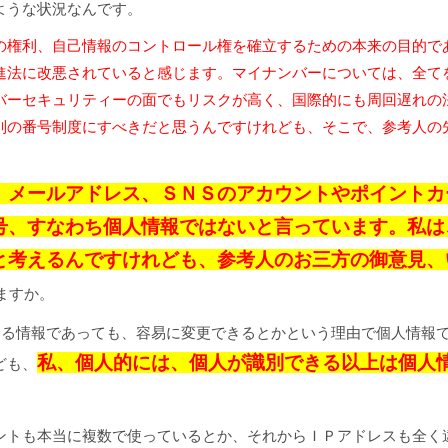
ような状況なんです。
の権利、自己情報のコントロール権を確立するための本来の目的で
進法に改悪されていると感じます。マイナンバーについては、全て
バーセキュリティーの面でもリスクが高く、国際的にも周回遅れの
別の番号制度にすべきだと思うんですけれども、そこで、参考人の
、メールアドレス、ＳＮＳのアカウントやポイントカ
号、すなわち個人情報ではないと言っています。私は
と考えるんですけれども、参考人のお三方の御意見、
ますか。
る情報であっても、容易に変更できるとかという理由で個人情報
私、個人的には、個人が識別できる以上は個人
ども、
ントも本当に複数で使っているとか、それからＩＰアドレスも全く