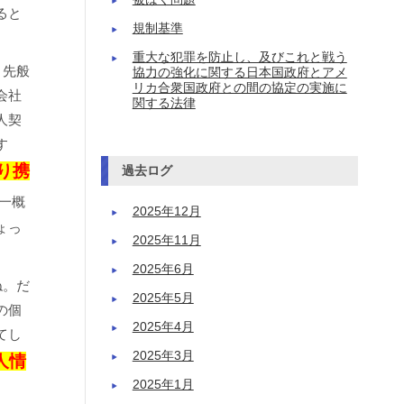
ると
規制基準
重大な犯罪を防止し、及びこれと戦う
、先般
協力の強化に関する日本国政府とアメ
リカ合衆国政府との間の協定の実施に
会社
関する法律
人契
す
り携
過去ログ
一概
2025年12月
ょっ
2025年11月
2025年6月
ね。だ
2025年5月
の個
2025年4月
てし
2025年3月
人情
2025年1月