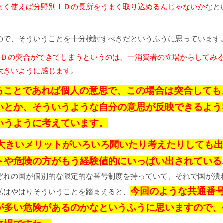
まく使えば分野別ＩＤの長所をうまく取り込めるんじゃないか
なと
ので、そういうことを十分検討すべきだというふうに思っています
ＩＤの突合ができてしまうというのは、一消費者の立場からしてみ
大きいように感じます
。
ることであれば個人の意思で、この場合は突合しても
いとか、そういうような自分の意思が反映できるよう
いうように考えています。
大きいメリットがいろいろ聞いたり考えたりしても出
トや危険の方がもう経験値的にいっぱい出されている
ぞれの国が個別的な限定的な番号制度を持っていて、それで国が潰
今回のような共通番
私はやはりそういうことを踏まえると、
が多い危険があるのかなというふうに思いますので、