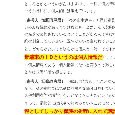
ところとかというのがありますので、一律に個人情
いうふうに私、個人的には考えています。
○参考人（城田真琴君）
今の山本参考人と同じ意見
いろんな議論がありますけれども、当然、法人契約
の名前で契約されているということがあるんですけ
約の割合ってせいぜい一五％ぐらいと言われている
と、どちらかというと明らかに個人と一対一でひも
帯端末のＩＤというのは個人情報だ
と。た
に個人情報である、個人情報でないと言うのは難し
とやはり違和感を感じます。
○参考人（田島泰彦君）
先ほど発言もしたことなん
から、その意味では規制に前向きな部分は見せてい
人や利用者等が識別することができるものというの
まって、最終的には政令で決めるということになっ
報としてしっかり保護の射程に入れて議