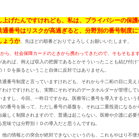
し上げたんですけれども、私は、プライバシーの保護
共通番号はリスクが高過ぎると、分野別の番号制度に
しょうか
。先ほどの順番どおりでよろしくお願いいたします。
昔から、社会保障カードのときから携わってきたので、そもそもま
があれば、例えば収入の把握であるとかそういったことも結び付け
のＩＤを振るということ自体に反対ではありません。
共通番号制度と言っていますけれども、それから十二桁の目に見え
すわけですけれども、実際にそれぞれのデータホルダーが管理して
いますし、今回、一昨日ですかね、医療等に番号を導入するという
別の番号を振って、ただし番号の基盤を、それは二重投資になるか
当厳しく制限されますので、普通は起こらない。医療や介護に必要
る意味では分野別ＩＤの導入だと思うんですね。
、他の情報との突合が絶対できないというのも、これもやはり不便