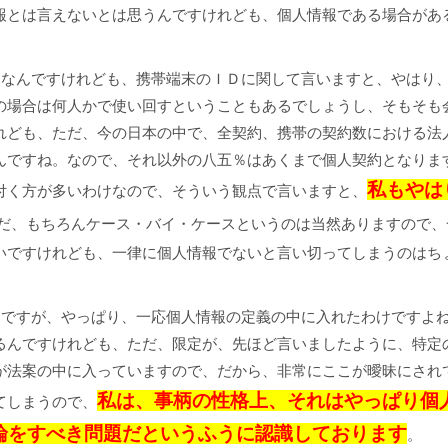
報とは言えないとは思うんですけれども、個人情報である場合があ
なんですけれども、携帯端末のＩＤに関して言いますと、やはり
の場合は何人かで使い回すということもあるでしょうし、そもそも
れども、ただ、今の日本の中で、全契約、携帯の契約数における法
んですね。なので、それ以外の八五％はあくまで個人契約となりま
私もやは
付く方が多いわけなので、そういう観点で言いますと、
だ、もちろんケース・バイ・ケースというのは当然ありますので、
いですけれども、一律に個人情報でないと言い切ってしまうのはち
ですが、やっぱり、一応個人情報の定義の中に入れたわけですよ
るんですけれども、ただ、限定が、先ほど言いましたように、特定
が法案の中に入っていますので、だから、非常にここが曖昧にされ
私は、事柄の性格上、それはやっぱり個
てしまうので、
論をすべき問題だというふうに認識しております
。