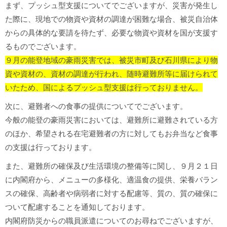
まず、プッシュ型支援についてでございますが、災害が発生し
た際に、現地での物資や資材の調達が困難な場合、被災自治体
からの具体的な要請を待たず、必要な物資や資材を国が支援す
るものでございます。
９月の能登地域の豪雨災害では、被災市町及び石川県により物
資や資材の、資材の調達が行われ、随時避難所等に届けられて
いたため、国によるプッシュ型支援は行っておりません。
次に、避難者への食事の提供についてでございます。
今般の能登の豪雨災害においては、避難所に避難されている方
のほか、希望される在宅避難者の方に対してもお弁当など食事
の支援は行っております。
また、避難所の確保及び生活環境の整備等に関し、９月２１日
に内閣府から、メニューの多様化、適温食の提供、栄養バラン
スの確保、高齢者や病弱者に対する配慮等、質の、質の確保に
ついて配慮することを通知しております。
内閣府防災からの職員派遣についてのお尋ねでございますが、