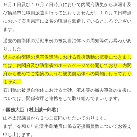
９月１日及び１０月７日時点において内閣府防災から珠洲市及
び輪島市に職員派遣を行ってはおりませんが、１０月７日時点
において石川県庁に２名の職員を派遣しているところでござい
ます。
過去の自衛隊の活動事例の被災自治体への周知等のお尋ねがあ
りました。
過去の自衛隊の災害派遣時における救援活動の概要につきまし
ては、内閣府及び防衛省のホームページで公開しており、内閣
府から改めてご指摘のような被災自治体への周知は行っており
ません。
石川県の被災自治体における土砂、流木等の撤去事業の支援に
ついては、関係省庁と連携をして取り組んでまいります。
○国務大臣（村上誠一郎君）
山本太郎議員から２つご質問いただいております。
まず、令和６年能登半島地震に係る応援職員数についてお答え
申し上げます。