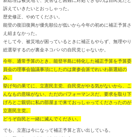
新総理は被災地で、災害など困難に対処できるのは自民党だと
訴えていきたいとおっしゃった。
歴史修正、やめてください。
能登の復旧復興が優先順位が低いから今年の初めに補正予算さ
え組まなかった。
そして今、被災地が困っているときに補正もやらず、無理やり
総選挙するのが裏金ネコババの自民党じゃないか。
今年、通常予算のとき、能登半島に特化した補正予算を予算委
員会の理事会協議事項にしたのは衆参会派でれいわ新選組の
み。
挙げ句の果てに、立憲民主党、自民党がやる気がないから、こ
んなもの意味がない、ただのパフォーマンスだ、要求を取り下
げろとご親切に私の部屋まで来ておっしゃってくださったのが
立憲民主党。
どうぞ自民と一緒に滅んでください。
でも、立憲は今になって補正予算と言い出している。