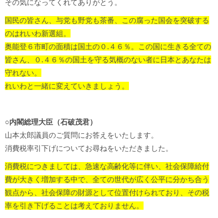
その気になってくれてありがとう。
国民の皆さん、与党も野党も茶番、この腐った国会を突破する
のはれいわ新選組。
奥能登６市町の面積は国土の０.４６％。
この国に生きる全ての
皆さん、０.４６％の国土を守る気概のない者に日本とあなたは
守れない。
れいわと一緒に変えていきましょう。
○内閣総理大臣（石破茂君）
山本太郎議員のご質問にお答えをいたします。
消費税率引下げについてお尋ねをいただきました。
消費税につきましては、急速な高齢化等に伴い、社会保障給付
費が大きく増加する中で、全ての世代が広く公平に分かち合う
観点から、社会保障の財源として位置付けられており、その税
率を引き下げることは考えておりません。