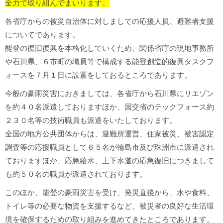
全力で取り組んでまいります。
各省庁からの被災自治体に対しましての応援人員、避難者支援
についてであります。
能登の復旧復興を本格化していくため、関係省庁の現地事務所
や石川県、６市町の職員等で構成する能登創造的復興タスクフ
ォースを７月１日に設置をしておるところであります。
今般の豪雨災害におきましては、各省庁から石川県にリエゾン
を約４０名派遣しておりますほか、国交省のテックフォース約
２３０名等の技術職員も派遣をいたしております。
全国の地方公共団体からは、避難所運営、住家被災、被害認定
調査等の応援職員として６５名が輪島市及び珠洲市に派遣され
ておりますほか、応急給水、上下水道の応急復旧につきまして
も約５０名の職員が派遣されております。
このほか、能登の豪雨災害を受け、発災直後から、水や食料、
トイレ等の必要な物資を支援するなど、被災者の良好な生活環
境を確保するための取り組みを進めてきたところであります。