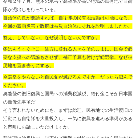
令和２年７月、熊本の水害で高齢率が高い地域の民有地で自衛
隊が泥出しを行っている。
自治体の長が要請すれば、自衛隊の民有地活動は可能になる。
今回の豪雨災害で政府は被災自治体にそれを説明しましたか。
答え、していない。
なぜ説明しないんですか。
冬はもうすぐそこ、途方に暮れる人々をそのままに、国会で必
要な支援への議論もさせず、補正予算も付けず総選挙。
なぜ被
災地を置き去りにする。
今選挙をやらないと自民党が滅びるんですか。
だったら滅んで
ください。
奥能登の復旧復興と国民への消費税減税、給付金こそが日本国
の最優先事項だ。
そう言われないためにも、まずは総理、民有地での生活復旧の
活動にも自衛隊を大量投入し、一気に復興を進める準備がある
と市町にお話しいただけますか。