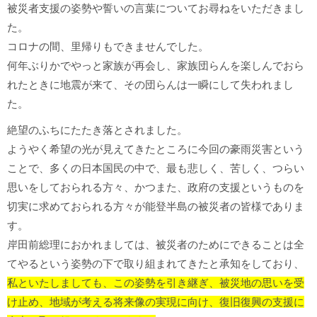
被災者支援の姿勢や誓いの言葉についてお尋ねをいただきまし
た。
コロナの間、里帰りもできませんでした。
何年ぶりかでやっと家族が再会し、家族団らんを楽しんでおら
れたときに地震が来て、その団らんは一瞬にして失われまし
た。
絶望のふちにたたき落とされました。
ようやく希望の光が見えてきたところに今回の豪雨災害という
ことで、多くの日本国民の中で、最も悲しく、苦しく、つらい
思いをしておられる方々、かつまた、政府の支援というものを
切実に求めておられる方々が能登半島の被災者の皆様でありま
す。
岸田前総理におかれましては、被災者のためにできることは全
てやるという姿勢の下で取り組まれてきたと承知をしており、
私といたしましても、この姿勢を引き継ぎ、被災地の思いを受
け止め、地域が考える将来像の実現に向け、復旧復興の支援に