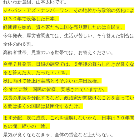
れいわ新選組、山本太郎です。
ジャパン・アズ・ナンバーワン、その地位から政治の劣化によ
り３０年で没落した日本。
経団連を始め、資本家たちに国を売り渡したのは自民党。
今年発表、厚労省調査では、生活が苦しい、そう答えた割合は
全体の約６割。
高齢者世帯、児童のいる世帯では、お答えください。
今年７月発表、日銀の調査では、５年後の暮らし向きが良くな
ると答えた人、たった７.７％。
秋に向けて賃上げ実感とうそぶいた岸田政権。
今 すでに秋、国民の皆様、実感されていますか。
成長の果実を分配するなど、政治家が間抜けなことを言ってい
る間は多くの国民は貧困化するだけ。
まず分配、次に成長、これを理解しないから、日本は３０年間
もの間、縮小の一途。
景気が良くならなきゃ、全体の賃金など上がらない。