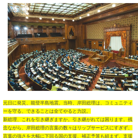
元日に発災、能登半島地震。
当時、岸田総理は、コミュニティ
ーを守る、できることは全てやると力説。
新総理、これを引き継ぎますか。
引き継がれては困ります。
残
念ながら、岸田総理の言葉の数々はリップサービスにすぎず、
言葉の強さを大幅に下回る国の支援、補正予算も組まず、支援