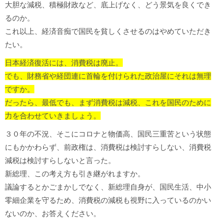
大胆な減税、積極財政など、底上げなく、どう景気を良くでき
るのか。
これ以上、経済音痴で国民を貧しくさせるのはやめていただき
たい。
日本経済復活には、消費税は廃止。
でも、財務省や経団連に首輪を付けられた政治屋にそれは無理
ですか。
だったら、最低でも、まず消費税は減税、これを国民のために
力を合わせていきましょう。
３０年の不況、そこにコロナと物価高、国民三重苦という状態
にもかかわらず、前政権は、消費税は検討すらしない、消費税
減税は検討すらしないと言った。
新総理、この考え方も引き継がれますか。
議論するとかごまかしでなく、新総理自身が、国民生活、中小
零細企業を守るため、消費税の減税も視野に入っているのかい
ないのか、お答えください。