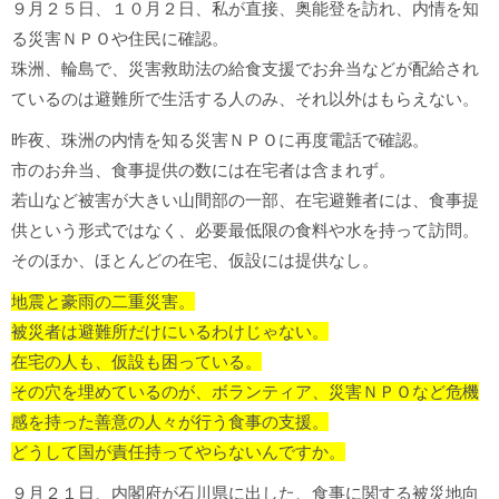
９月２５日、１０月２日、私が直接、奥能登を訪れ、内情を知
る災害ＮＰＯや住民に確認。
珠洲、輪島で、災害救助法の給食支援でお弁当などが配給され
ているのは避難所で生活する人のみ、それ以外はもらえない。
昨夜、珠洲の内情を知る災害ＮＰＯに再度電話で確認。
市のお弁当、食事提供の数には在宅者は含まれず。
若山など被害が大きい山間部の一部、在宅避難者には、食事提
供という形式ではなく、必要最低限の食料や水を持って訪問。
そのほか、ほとんどの在宅、仮設には提供なし。
地震と豪雨の二重災害。
被災者は避難所だけにいるわけじゃない。
在宅の人も、仮設も困っている。
その穴を埋めているのが、ボランティア、災害ＮＰＯなど危機
感を持った善意の人々が行う食事の支援。
どうして国が責任持ってやらないんですか。
９月２１日、内閣府が石川県に出した、食事に関する被災地向