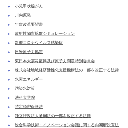
小児甲状腺がん
川内原発
年次改革要望書
放射性物質拡散シミュレーション
新型コロナウイルス感染症
日米原子力協定
東日本大震災復興及び原子力問題特別委員会
株式会社地域経済活性化支援機構法の一部を改正する法律
水素エネルギー
汚染水対策
法科大学院
特定秘密保護法
独立行政法人通則法の一部を改正する法律
総合科学技術・イノベーション会議に関する内閣府設置法