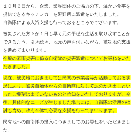
１０月６日から、企業、業界団体のご協力の下、温かい食事を
提供できるキッチンカーを避難所に派遣をいたしました。
自衛隊による入浴支援も行っておるところでございます。
被災された方々が１日も早く元の平穏な生活を取り戻すことが
できるよう、引き続き、地元の声を伺いながら、被災地の支援
を進めてまいります。
今般の豪雨災害に係る自衛隊の災害派遣についてお尋ねをいた
だきました。
現在、被災地におきましては民間の事業者等が活動しておる状
況にあり、被災自治体からの自衛隊に対して泥のかき出しとい
ったご要望は出ていないものと承知をいたしておりますが、今
後、具体的なニーズが生じました場合には、自衛隊の活用の検
討も含め、政府全体で必要な支援を行ってまいります。
民有地への自衛隊の投入につきましてのお尋ねをいただきまし
た。