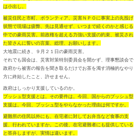
は小出し。
被災住民と市町、ボランティア、災害ＮＰＯに事実上の丸投げ
状態で現場は疲弊、先は見通せず、いつまで続くのかと感じる
中での豪雨災害。
前政権を超える力強い支援の約束、被災され
た皆さんに誓いの言葉、総理、お願いします。
大地震に続き、９月２１日の豪雨災害。
それでも国会は、災害対策特別委員会を開かず、理事懇談会で
政府から被害の報告を聞き取るだけでお茶を濁す消極的なやり
方に終始したこと、許せません。
政府はしっかり支援しているのか。
プッシュ型支援とは。その要件は。今回、国からのプッシュ型
支援は。
今回、プッシュ型をやらなかった理由は何ですか。
避難所の住民以外にも、在宅者に対してお弁当など食事の支
援、行われていますか。
この後、在宅避難者にも提供している
と答弁しますが、実情は違います。