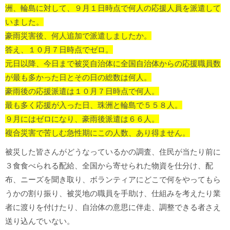
洲、輪島に対して、９月１日時点で何人の応援人員を派遣して
いました。
豪雨災害後、何人追加で派遣しましたか。
答え、１０月７日時点でゼロ。
元日以降、今日まで被災自治体に全国自治体からの応援職員数
が最も多かった日とその日の総数は何人。
豪雨後の応援派遣は１０月７日時点で何人。
最も多く応援が入った日、珠洲と輪島で５５８人。
９月にはゼロになり、豪雨後派遣は６６人。
複合災害で苦しむ急性期にこの人数、あり得ません。
被災した皆さんがどうなっているかの調査、住民が当たり前に
３食食べられる配給、全国から寄せられた物資を仕分け、配
布、ニーズを聞き取り、ボランティアにどこで何をやってもら
うかの割り振り、被災地の職員を手助け、仕組みを考えたり業
者に渡りを付けたり、自治体の意思に伴走、調整できる者さえ
送り込んでいない。