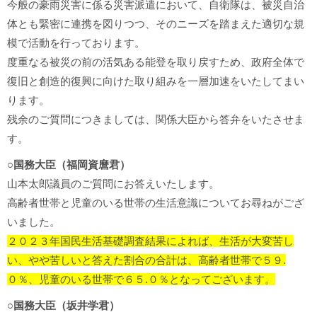
今般の豪雨災害に係る災害派遣において、自衛隊は、被災自治
体とも緊密に連携を図りつつ、そのニーズを踏まえた適切な規
模で活動を行っております。
度重なる被災の前の活気ある能登を取り戻すため、政府全体で
復旧と創造的復興に向けた取り組みを一層加速をいたしてまい
ります。
残余のご質問につきましては、関係大臣から答弁をいたさせま
す。
○国務大臣（福岡資麿君）
山本太郎議員のご質問にお答えいたします。
高齢者世帯と児童のいる世帯の生活意識についてお尋ねがござ
いました。
２０２３年国民生活基礎調査結果によれば、生活が大変苦し
い、やや苦しいと答えた割合の合計は、高齢者世帯で５９.
０％、児童のいる世帯で６５.０％となってございます。
○国務大臣（坂井学君）