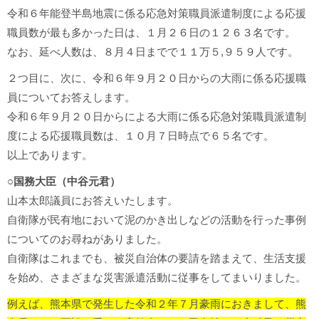
令和６年能登半島地震に係る応急対策職員派遣制度による応援
職員数が最も多かった日は、１月２６日の１２６３名です。
なお、延べ人数は、８月４日までで１１万５,９５９人です。
２つ目に、次に、令和６年９月２０日からの大雨に係る応援職
員についてお答えします。
令和６年９月２０日からによる大雨に係る応急対策職員派遣制
度による応援職員数は、１０月７日時点で６５名です。
以上であります。
○国務大臣（中谷元君）
山本太郎議員にお答えいたします。
自衛隊が民有地において泥のかき出しなどの活動を行った事例
についてのお尋ねがありました。
自衛隊はこれまでも、被災自治体の要請を踏まえて、生活支援
を始め、さまざまな災害派遣活動に従事をしてまいりました。
例えば、熊本県で発生した令和２年７月豪雨におきまして、熊