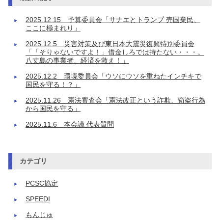
2025.12.15 予算委員会「サナエとトランプ 売国棄民、
ここに極まれり」
2025.12.5 災害対策及び東日本大震災復興特別委員会
「「そりゃないですよ！」借金しろでは持たない・・・。
八丈島の事業者、経済を救え！」
2025.12.2 環境委員会「ウソにウソを重ねたインチキで
国民を守る！？」
2025.11.26 憲法審査会「憲法改正という詐欺、窃盗行為
から国民を守る」
2025.11.6 本会議 代表質問
カテゴリ
PCSC協定
SPEEDI
もんじゅ