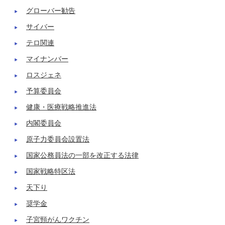
グローバー勧告
サイバー
テロ関連
マイナンバー
ロスジェネ
予算委員会
健康・医療戦略推進法
内閣委員会
原子力委員会設置法
国家公務員法の一部を改正する法律
国家戦略特区法
天下り
奨学金
子宮頸がんワクチン