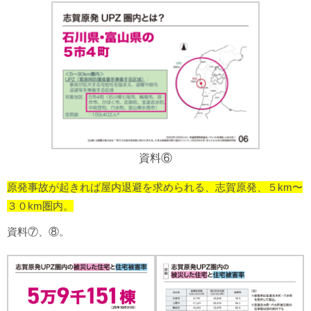
資料⑥
原発事故が起きれば屋内退避を求められる、志賀原発、５km〜
３０km圏内。
資料⑦、⑧。