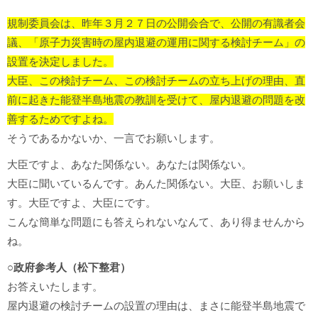
規制委員会は、昨年３月２７日の公開会合で、公開の有識者会
議、「原子力災害時の屋内退避の運用に関する検討チーム」の
設置を決定しました。
大臣、この検討チーム、この検討チームの立ち上げの理由、直
前に起きた能登半島地震の教訓を受けて、屋内退避の問題を改
善するためですよね。
そうであるかないか、一言でお願いします。
大臣ですよ、あなた関係ない。あなたは関係ない。
大臣に聞いているんです。あんた関係ない。大臣、お願いしま
す。大臣ですよ、大臣にです。
こんな簡単な問題にも答えられないなんて、あり得ませんから
ね。
○政府参考人（松下整君）
お答えいたします。
屋内退避の検討チームの設置の理由は、まさに能登半島地震で