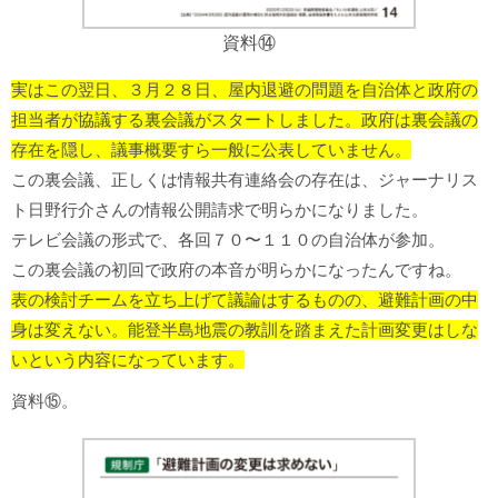
資料⑭
実はこの翌日、３月２８日、屋内退避の問題を自治体と政府の
担当者が協議する裏会議がスタートしました。
政府は裏会議の
存在を隠し、議事概要すら一般に公表していません。
この裏会議、正しくは情報共有連絡会の存在は、ジャーナリス
ト日野行介さんの情報公開請求で明らかになりました。
テレビ会議の形式で、各回７０〜１１０の自治体が参加。
この裏会議の初回で政府の本音が明らかになったんですね。
表の検討チームを立ち上げて議論はするものの、避難計画の中
身は変えない。
能登半島地震の教訓を踏まえた計画変更はしな
いという内容になっています。
資料⑮。