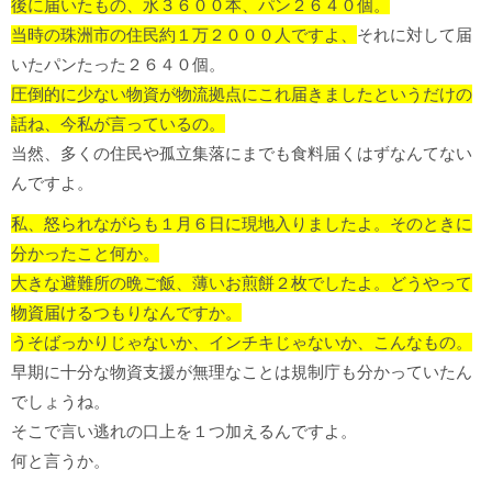
後に届いたもの、水３６００本、パン２６４０個。
当時の珠洲市の住民約１万２０００人ですよ、
それに対して届
いたパンたった２６４０個。
圧倒的に少ない物資が物流拠点にこれ届きましたというだけの
話ね、今私が言っているの。
当然、多くの住民や孤立集落にまでも食料届くはずなんてない
んですよ。
私、怒られながらも１月６日に現地入りましたよ。そのときに
分かったこと何か。
大きな避難所の晩ご飯、薄いお煎餅２枚でしたよ。
どうやって
物資届けるつもりなんですか。
うそばっかりじゃないか、インチキじゃないか、こんなもの。
早期に十分な物資支援が無理なことは規制庁も分かっていたん
でしょうね。
そこで言い逃れの口上を１つ加えるんですよ。
何と言うか。