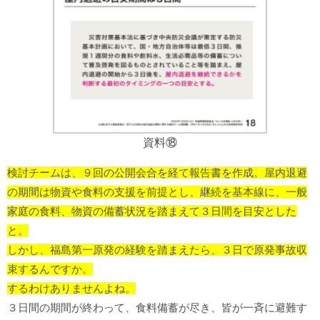
資料⑱
検討チームは、９回の公開会合を経て報告書を作成。
屋内退避
の期間は物資や食料の支援を前提とし、継続を基本線に、一般
家庭の食料、物資の備蓄状況を踏まえて３日間を目安とした
と。
しかし、福島第一原発の経験を踏まえたら、３日で原発事故収
束するんですか。
するわけありませんよね。
３日間の期間が終わって、食料備蓄が尽き、皆が一斉に避難す