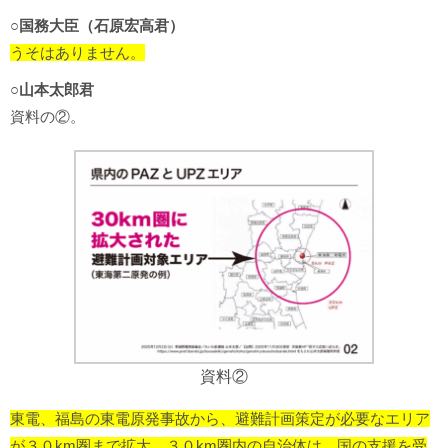
○国務大臣（石原宏高君）
うそはありません。
○山本太郎君
資料の②。
資料②
東電、福島の東電原発事故から、避難計画策定が必要なエリア
が３０km圏まで拡大。３０km圏内の自治体は、国の支援を受