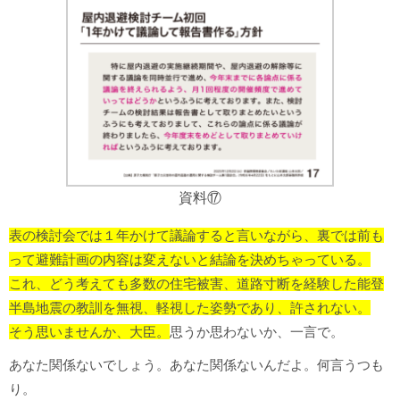
資料⑰
表の検討会では１年かけて議論すると言いながら、裏では前も
って避難計画の内容は変えないと結論を決めちゃっている。
これ、どう考えても多数の住宅被害、道路寸断を経験した能登
半島地震の教訓を無視、軽視した姿勢であり、許されない。
そう思いませんか、大臣。
思うか思わないか、一言で。
あなた関係ないでしょう。あなた関係ないんだよ。何言うつも
り。