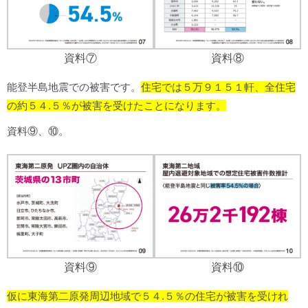
資料⑦
資料⑧
能登半島地震での被害です。
住宅では５万９１５１軒、
全住宅
の約５４.５％が被害を受けたことになります。
資料⑨、⑩。
資料⑨
資料⑩
仮に東海第二原発周辺地域で５４.５％の住宅が被害を受けれ