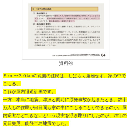
資料④
５km〜３０kmの範囲の住民は、しばらく避難せず、家の中で
こもる。
これが屋内退避計画です。
一方、本当に地震、津波と同時に原発事故が起きたとき、数十
万人もの住民が何日間も家の中にこもることができるのか。
屋
内退避などできないという現実を浮き彫りにしたのが、昨年の
元日発災、能登半島地震でした。