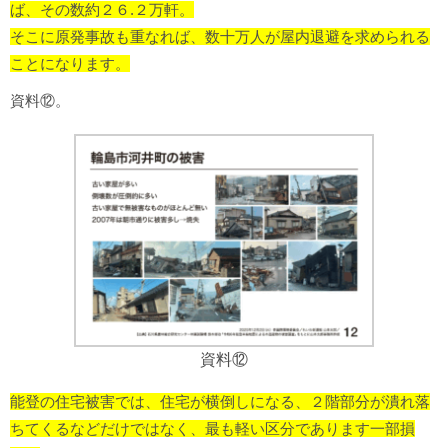
ば、その数約２６.２万軒。
そこに原発事故も重なれば、数十万人が屋内退避を求められる
ことになります。
資料⑫。
資料⑫
能登の住宅被害では、住宅が横倒しになる、２階部分が潰れ落
ちてくるなどだけではなく、最も軽い区分であります一部損