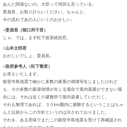
あんた関係ないの。大臣って何回も言っている。
委員長、お取り計らいください、ちゃんと。
今の流れであの人にいくのおかしい。
○委員長（猪口邦子君）
じゃ、では、まず松下政策統括官。
○山本太郎君
おかしいでしょ、委員長。
○政府参考人（松下整君）
お答えいたします。
能登半島地震で確かに多数の家屋の倒壊等生じましたけれど
も、その多数の家屋倒壊が生じる場合で屋内退避ができない場
合には、それは近くの避難所で屋内退避していただく。
それも無理であれば、３０km圏内に避難するということはちゃ
んと以前からこの方針というのは示されておりました。
それを、ある意味でまたこの能登半島地震を受けて再確認され