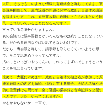
大臣、そもそもこのような情報共有連絡会と称してですよ、裏
会議を開催して、屋内退避の問題に関する政府と自治体の議論
を隠すやり方、これ、原発事故時に危険にさらされるという国
民、これ欺いていることになるんですよ。
言っている意味分かりますよね。
表の会議では議事要旨とかいろんなものは残すことになってい
る、だから具体的なやばい話できないわけです。
だから、裏会議と称して、議事録も取らなくていいような形
で、そこで話進めちゃってんですよ。
汚いこといっぱいやってんの。これってまずいでしょうという
ことを私は言っています。
改めて、大臣に求めます。政府と自治体の担当者が参加して原
発避難計画の内容を議論、情報共有する場合、会議の名称や法
的な位置付けを問わず、全て逐語の議事録と音声記録を公開す
べきです。
大臣、やってくれますか。
やるかやらないか、一言で。