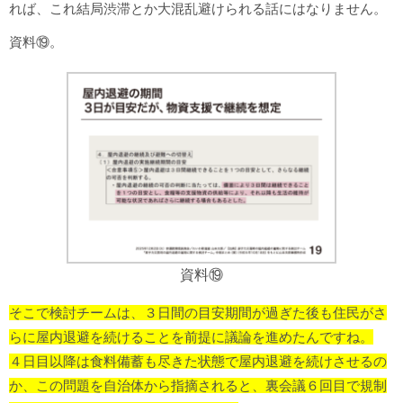
れば、これ結局渋滞とか大混乱避けられる話にはなりません。
資料⑲。
資料⑲
そこで検討チームは、３日間の目安期間が過ぎた後も住民がさ
らに屋内退避を続けることを前提に議論を進めたんですね。
４日目以降は食料備蓄も尽きた状態で屋内退避を続けさせるの
か、この問題を自治体から指摘されると、裏会議６回目で規制