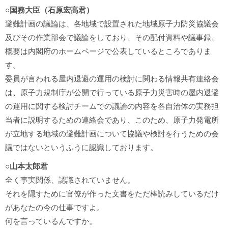
○国務大臣（石原宏高君）
避難計画の議論は、各地域で設置された地域原子力防災協議会
及びその作業部会で議論をしており、その配付資料や議事録、
概要は内閣府のホームページで公表しているところでありま
す。
委員が言われる屋内退避の運用の検討に関わる情報共有連絡会
は、原子力規制庁が公開で行っている原子力災害時の屋内退避
の運用に関する検討チームでの議論の内容を各自治体の実務担
当者に説明するための連絡会であり、このため、原子力発電所
が立地する地域の避難計画について協議や検討を行うための会
議ではないというふうに認識しております。
○山本太郎君
全く事実関係、認識されていません。
それを隠すために官僚が作った文書をただ棒読みしているだけ
があなたの今の仕事ですよ。
何を言っているんですか。