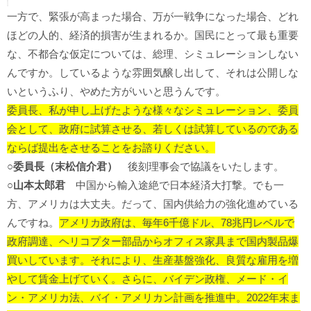
一方で、緊張が高まった場合、万が一戦争になった場合、どれ
ほどの人的、経済的損害が生まれるか。国民にとって最も重要
な、不都合な仮定については、総理、シミュレーションしない
んですか。しているような雰囲気醸し出して、それは公開しな
いというふり、やめた方がいいと思うんです。
委員長、私が申し上げたような様々なシミュレーション、委員
会として、政府に試算させる、若しくは試算しているのである
ならば提出をさせることをお諮りください。
○委員長（末松信介君）
後刻理事会で協議をいたします。
○山本太郎君
中国から輸入途絶で日本経済大打撃。でも一
方、アメリカは大丈夫。だって、国内供給力の強化進めている
んですね。
アメリカ政府は、毎年6千億ドル、78兆円レベルで
政府調達、ヘリコプター部品からオフィス家具まで国内製品爆
買いしています。それにより、生産基盤強化、良質な雇用を増
やして賃金上げていく。さらに、バイデン政権、メード・イ
ン・アメリカ法、バイ・アメリカン計画を推進中。2022年末ま