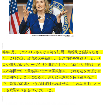
昨年8月、そのペロシさんが台湾を訪問、蔡総統と会談をなさっ
た。資料の③。台湾の大手新聞は、台湾情勢を緊迫させる、ペ
ロシ個人のレガシーづくりと批判された。ペロシの行動は、過
去25年間の中で最も高い位の米国政治家、それも超タカ派が台
湾訪問をしたことになると。余りにも意味を持ち過ぎる訪問
で、緊張の加速というのは避けられません。これは日本にとっ
ても歓迎すべきものではないと。