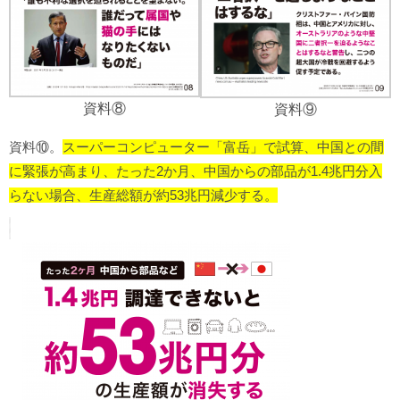
資料⑧
資料⑨
資料⑩。
スーパーコンピューター「富岳」で試算、中国との間
に緊張が高まり、たった2か月、中国からの部品が1.4兆円分入
らない場合、生産総額が約53兆円減少する。