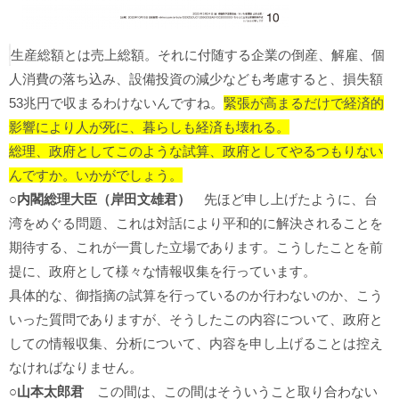
生産総額とは売上総額。それに付随する企業の倒産、解雇、個
人消費の落ち込み、設備投資の減少なども考慮すると、損失額
53兆円で収まるわけないんですね。
緊張が高まるだけで経済的
影響により人が死に、暮らしも経済も壊れる。
総理、政府としてこのような試算、政府としてやるつもりない
んですか。いかがでしょう。
○内閣総理大臣（岸田文雄君）
先ほど申し上げたように、台
湾をめぐる問題、これは対話により平和的に解決されることを
期待する、これが一貫した立場であります。こうしたことを前
提に、政府として様々な情報収集を行っています。
具体的な、御指摘の試算を行っているのか行わないのか、こう
いった質問でありますが、そうしたこの内容について、政府と
しての情報収集、分析について、内容を申し上げることは控え
なければなりません。
○山本太郎君
この間は、この間はそういうこと取り合わない