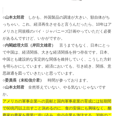
○山本太郎君
しかも、外国製品の調達が大きい、額自体がち
っちゃい。これ、経済再生させると言うんだったら、10年はア
メリカと同規模のバイ・ジャパニーズ計画やっていただく必要
があるんですけど、いかがですか。
○内閣総理大臣（岸田文雄君）
言うまでもなく、日本にとっ
て中国は、経済関係、大きな経済関係を持つ存在です。日本、
中国とも建設的な安定的な関係を維持していく、こうした方針
を明らかにしています。経済においても、引き続き、関係、意
思疎通を図っていきたいと思っています。
○委員長（末松信介君）
時間が参っております。
○山本太郎君
全然答えていない、やる気ないじゃないです
か。
アメリカの軍事企業への貢献と国内軍事産業の育成には短期間
で60兆円以上出すこと決めるのに、食の安保にも興味なく、酪
農家や農家を廃業に追い込み、中小企業も淘汰する。30年のこ