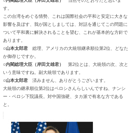
○内閣総理大臣（岸田文雄君）
当然そのとおりだと思いま
す。
この台湾をめぐる情勢、これは国際社会の平和と安定に大きな
影響を及ぼす、我が国としましては、対話を通じてこの問題に
ついて平和裏に解決されることを望む、これが基本的な方針で
あります。
○山本太郎君
総理、アメリカの大統領継承順位第2位、どなた
か御存じですか。
○内閣総理大臣（岸田文雄君）
第2位とは、大統領の次、次と
いう意味ですね。副大統領であります。
○山本太郎君
済みません、ありがとうございます。
大統領の継承順位第2位はペロシさんらしいんですね、ナンシ
ー・ペロシ下院議長。対中国強硬、タカ派で有名な方である
と。