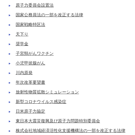
原子力委員会設置法
国家公務員法の一部を改正する法律
国家戦略特区法
天下り
奨学金
子宮頸がんワクチン
小児甲状腺がん
川内原発
年次改革要望書
放射性物質拡散シミュレーション
新型コロナウイルス感染症
日米原子力協定
東日本大震災復興及び原子力問題特別委員会
株式会社地域経済活性化支援機構法の一部を改正する法律