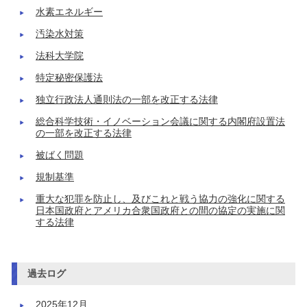
水素エネルギー
汚染水対策
法科大学院
特定秘密保護法
独立行政法人通則法の一部を改正する法律
総合科学技術・イノベーション会議に関する内閣府設置法
の一部を改正する法律
被ばく問題
規制基準
重大な犯罪を防止し、及びこれと戦う協力の強化に関する
日本国政府とアメリカ合衆国政府との間の協定の実施に関
する法律
過去ログ
2025年12月