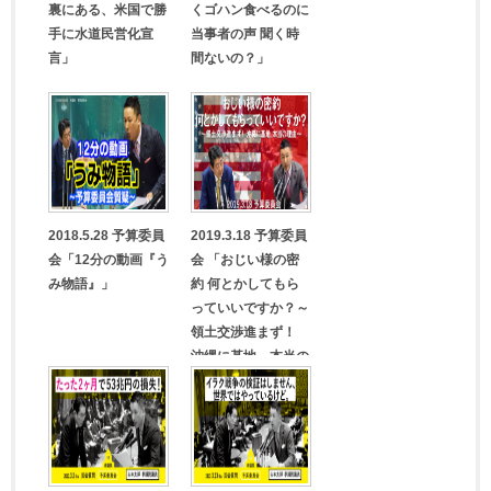
裏にある、米国で勝
くゴハン食べるのに
手に水道民営化宣
当事者の声 聞く時
言」
間ないの？」
2018.5.28 予算委員
2019.3.18 予算委員
会「12分の動画『う
会 「おじい様の密
み物語』」
約 何とかしてもら
っていいですか？～
領土交渉進まず！
沖縄に基地、本当の
理由～」