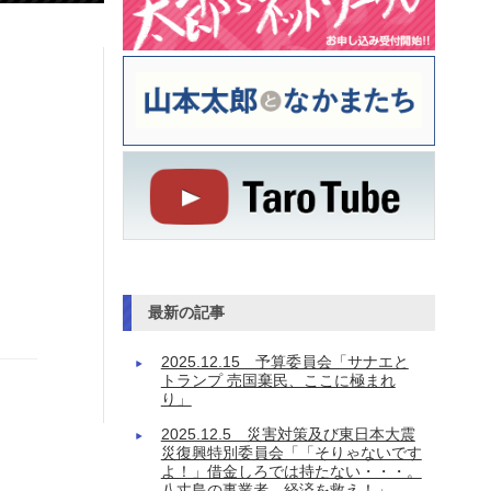
最新の記事
2025.12.15 予算委員会「サナエと
トランプ 売国棄民、ここに極まれ
り」
2025.12.5 災害対策及び東日本大震
災復興特別委員会「「そりゃないです
よ！」借金しろでは持たない・・・。
八丈島の事業者、経済を救え！」