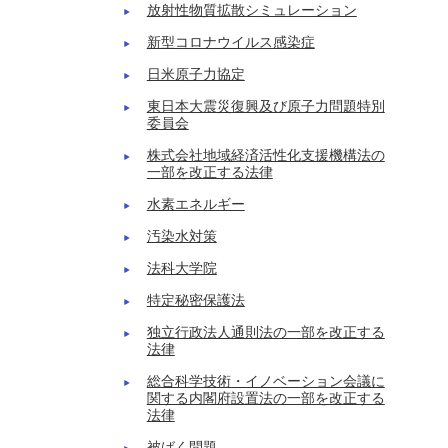
放射性物質拡散シミュレーション
新型コロナウイルス感染症
日米原子力協定
東日本大震災復興及び原子力問題特別
委員会
株式会社地域経済活性化支援機構法の
一部を改正する法律
水素エネルギー
汚染水対策
法科大学院
特定秘密保護法
独立行政法人通則法の一部を改正する
法律
総合科学技術・イノベーション会議に
関する内閣府設置法の一部を改正する
法律
被ばく問題