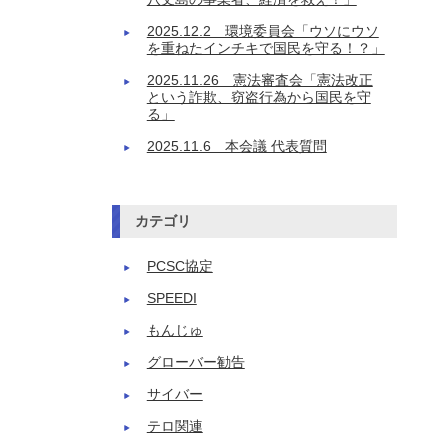
2025.12.2 環境委員会「ウソにウソ
を重ねたインチキで国民を守る！？」
2025.11.26 憲法審査会「憲法改正
という詐欺、窃盗行為から国民を守
る」
2025.11.6 本会議 代表質問
カテゴリ
PCSC協定
SPEEDI
もんじゅ
グローバー勧告
サイバー
テロ関連