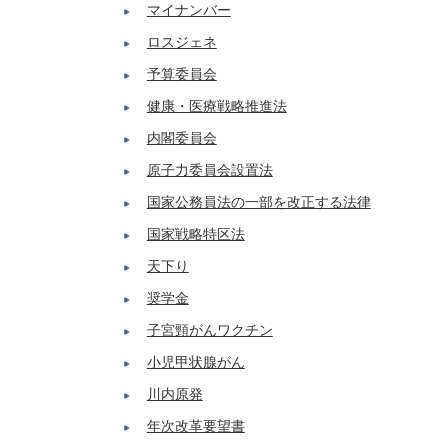
マイナンバー
ロスジェネ
予算委員会
健康・医療戦略推進法
内閣委員会
原子力委員会設置法
国家公務員法の一部を改正する法律
国家戦略特区法
天下り
奨学金
子宮頸がんワクチン
小児甲状腺がん
川内原発
年次改革要望書