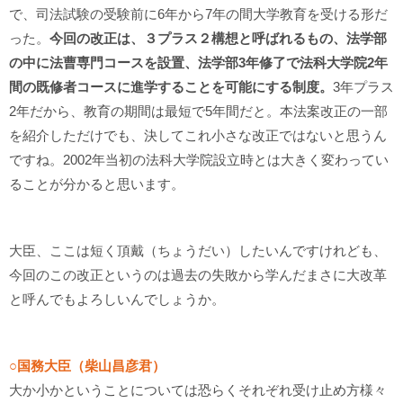
で、司法試験の受験前に6年から7年の間大学教育を受ける形だ
った。
今回の改正は、３プラス２構想と呼ばれるもの、法学部
の中に法曹専門コースを設置、法学部3年修了で法科大学院2年
間の既修者コースに進学することを可能にする制度。
3年プラス
2年だから、教育の期間は最短で5年間だと。本法案改正の一部
を紹介しただけでも、決してこれ小さな改正ではないと思うん
ですね。2002年当初の法科大学院設立時とは大きく変わってい
ることが分かると思います。
大臣、ここは短く頂戴（ちょうだい）したいんですけれども、
今回のこの改正というのは過去の失敗から学んだまさに大改革
と呼んでもよろしいんでしょうか。
○国務大臣（柴山昌彦君）
大か小かということについては恐らくそれぞれ受け止め方様々