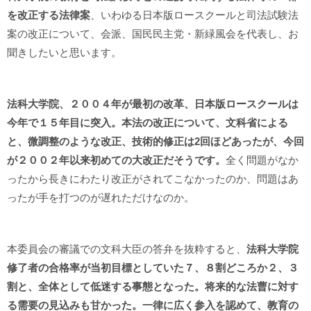
を改正する法律案
、いわゆる日本版ロースクールと司法試験法
案の改正について、会派、国民民主党・新緑風会を代表し、お
聞きしたいと思います。
法科大学院、２００４年が最初の改革、日本版ロースクールは
今年で１５年目に突入。本法の改正について、文科省による
と、微調整のような改正、技術的修正は2回ほどあったが、今回
が２００２年以来初めての大改正だそうです。
全く問題がなか
ったから長きにわたり改正がされてこなかったのか、問題はあ
ったが手を打つのが遅れただけなのか。
本委員会の審議での文科大臣の答弁を抜粋すると、
法科大学院
修了者の合格率が当初目標としていた７、８割どころか２、３
割と、全体として低迷する事態となった。将来的な法曹に対す
る需要の見込みも甘かった。一律に広く参入を認めて、教育の