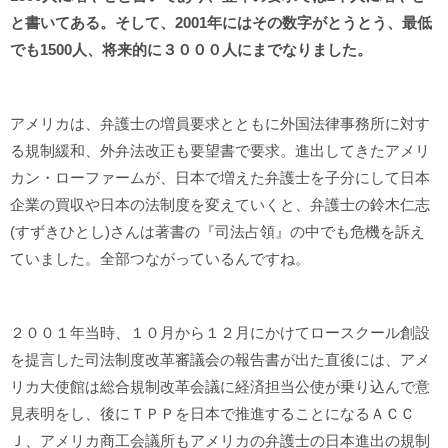
と書いてある。そして、2001年にはその数字がとうとう、最低
でも1500人、将来的に３０００人にまでなりました。
アメリカは、弁護士の増員要求とともに外国法律事務所に対す
る規制緩和、外弁法改正も要望書で要求。進出してきたアメリ
カン・ローファームが、日本で増えた弁護士を子分にして日本
企業の買収や日本の法制度を変えていくと、弁護士の鈴木仁志
(すずきひとし)さんは著書の『司法占領』の中でも危機を訴え
ていました。全部つながっているんですね。
２００１年当時、１０月から１２月にかけてロースクール創設
を提言した司法制度改革審議会の報告書が出た直後には、アメ
リカ大使館は総合規制改革会議に経済担当公使が乗り込んで意
見表明をし、後にＴＰＰを日本で推進することになるＡＣＣ
Ｊ、アメリカ商工会議所もアメリカの弁護士の日本進出の規制