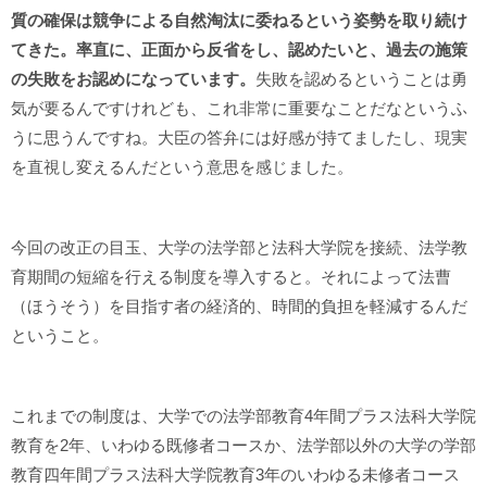
質の確保は競争による自然淘汰に委ねるという姿勢を取り続け
てきた。率直に、正面から反省をし、認めたいと、過去の施策
の失敗をお認めになっています。
失敗を認めるということは勇
気が要るんですけれども、これ非常に重要なことだなというふ
うに思うんですね。大臣の答弁には好感が持てましたし、現実
を直視し変えるんだという意思を感じました。
今回の改正の目玉、大学の法学部と法科大学院を接続、法学教
育期間の短縮を行える制度を導入すると。それによって法曹
（ほうそう）を目指す者の経済的、時間的負担を軽減するんだ
ということ。
これまでの制度は、大学での法学部教育4年間プラス法科大学院
教育を2年、いわゆる既修者コースか、法学部以外の大学の学部
教育四年間プラス法科大学院教育3年のいわゆる未修者コース