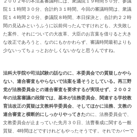
２００２年の本法案審議時には、衆議院１９時間５０分、参議
院１１時間３０分、合計約３１時間。今回の審議時間は、衆議
院１４時間２０分、参議院８時間、本日採決と、合計約２２時
間の見込みというふうに以前伺ったんですけれども、大失敗し
た案件、それについての大改革、大臣のお言葉を借りると大き
な改正であろうと、なのにもかかわらず、審議時間最初よりも
少ないってちょっとおかしくないかなと思うんですね。
法科大学院や司法試験の話なのに、本委員会での質疑しかやら
ない、連合審査もやらないで法案を通そうとしている。再三野
党が法務委員会との連合審査を要求するが実現せず、２００２
年の法案審議の段階では、基本が法務委員会、関連する学校教
育法改正の質疑は文教科学委員会、そしてほかに法務、文教の
連合審査と横断的にしっかりやってきた
のに、法務委員会で、
文教委員会が止まっていた先月３０日、法曹養成に関する一般
質疑、4時間ほどですけれどもやったそうです。それでカバーで