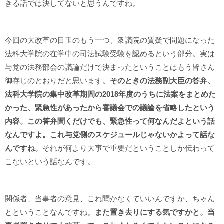
きる話では決してないと思うんですね。
今回の大改革の目玉のもう一つ、衆議院の質疑で問題になった
法科大学院の在学中の司法試験受験を認めるという部分。実は
与党の法務部会の議論だけで決まったということはもう皆さん
御存じのとおりだと思います。
そのときの法務副大臣の答弁、
法科大学院の集中改革期間の2018年度のうちに法案をまとめた
かった、緊急性があったから審議会での議論を省略したという
内容。この答弁聞くだけでも、緊急性って何なんだよという話
なんですよ。これ与党側のスケジュールじゃないかよって話な
んですね。
それが何より大事で重要だということしか伝わって
こないという話なんです。
関係者、当事者の意見、これ聞かなくていいんですか、ちゃん
とということなんですね。
また置き去りにする気ですかと。当