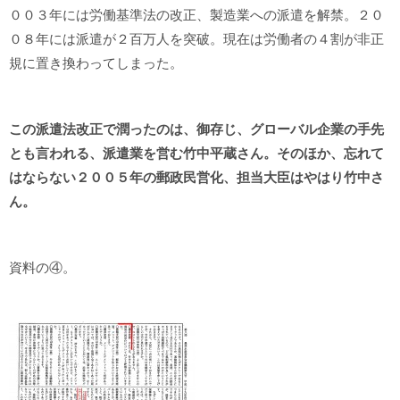
００３年には労働基準法の改正、製造業への派遣を解禁。２０
０８年には派遣が２百万人を突破。現在は労働者の４割が非正
規に置き換わってしまった。
この派遣法改正で潤ったのは、御存じ、グローバル企業の手先
とも言われる、派遣業を営む竹中平蔵さん。そのほか、忘れて
はならない２００５年の郵政民営化、担当大臣はやはり竹中さ
ん。
資料の④。