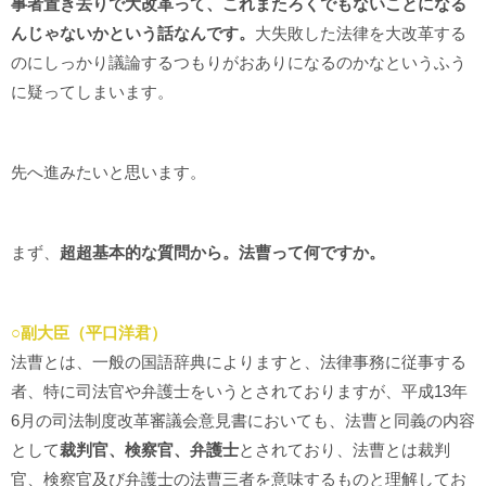
事者置き去りで大改革って、これまたろくでもないことになる
んじゃないかという話なんです。
大失敗した法律を大改革する
のにしっかり議論するつもりがおありになるのかなというふう
に疑ってしまいます。
先へ進みたいと思います。
まず、
超超基本的な質問から。法曹って何ですか。
○副大臣（平口洋君）
法曹とは、一般の国語辞典によりますと、法律事務に従事する
者、特に司法官や弁護士をいうとされておりますが、平成13年
6月の司法制度改革審議会意見書においても、法曹と同義の内容
として
裁判官、検察官、弁護士
とされており、法曹とは裁判
官、検察官及び弁護士の法曹三者を意味するものと理解してお