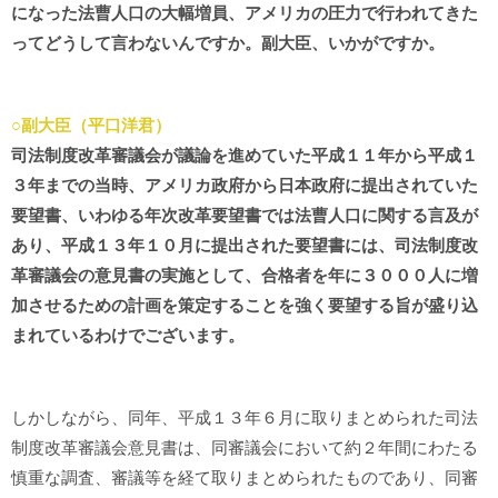
になった法曹人口の大幅増員、アメリカの圧力で行われてきた
ってどうして言わないんですか。副大臣、いかがですか。
○副大臣（平口洋君）
司法制度改革審議会が議論を進めていた平成１１年から平成１
３年までの当時、アメリカ政府から日本政府に提出されていた
要望書、いわゆる年次改革要望書では法曹人口に関する言及が
あり、平成１３年１０月に提出された要望書には、司法制度改
革審議会の意見書の実施として、合格者を年に３０００人に増
加させるための計画を策定することを強く要望する旨が盛り込
まれているわけでございます。
しかしながら、同年、平成１３年６月に取りまとめられた司法
制度改革審議会意見書は、同審議会において約２年間にわたる
慎重な調査、審議等を経て取りまとめられたものであり、同審