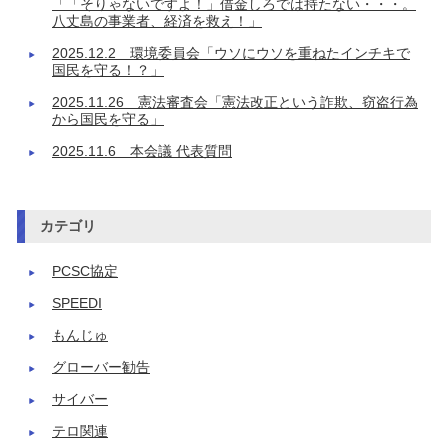
「「そりゃないですよ！」借金しろでは持たない・・・。
八丈島の事業者、経済を救え！」
2025.12.2 環境委員会「ウソにウソを重ねたインチキで
国民を守る！？」
2025.11.26 憲法審査会「憲法改正という詐欺、窃盗行為
から国民を守る」
2025.11.6 本会議 代表質問
カテゴリ
PCSC協定
SPEEDI
もんじゅ
グローバー勧告
サイバー
テロ関連