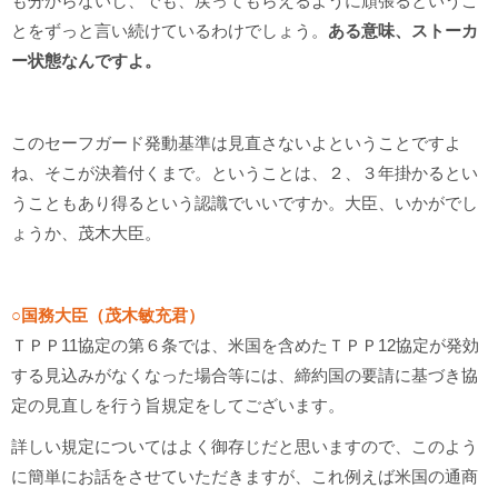
も分からないし、でも、戻ってもらえるように頑張るというこ
とをずっと言い続けているわけでしょう。
ある意味、ストーカ
ー状態なんですよ。
このセーフガード発動基準は見直さないよということですよ
ね、そこが決着付くまで。ということは、２、３年掛かるとい
うこともあり得るという認識でいいですか。大臣、いかがでし
ょうか、茂木大臣。
○国務大臣（茂木敏充君）
ＴＰＰ11協定の第６条では、米国を含めたＴＰＰ12協定が発効
する見込みがなくなった場合等には、締約国の要請に基づき協
定の見直しを行う旨規定をしてございます。
詳しい規定についてはよく御存じだと思いますので、このよう
に簡単にお話をさせていただきますが、これ例えば米国の通商