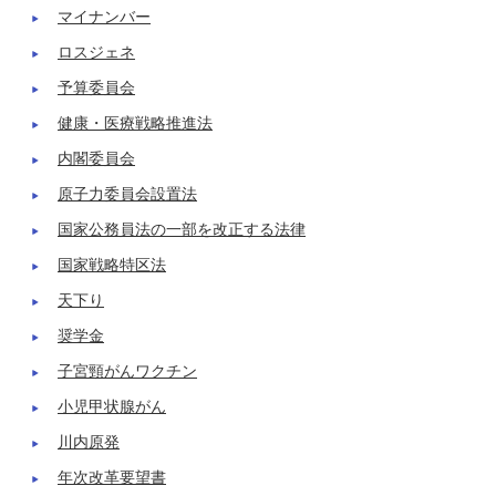
マイナンバー
ロスジェネ
予算委員会
健康・医療戦略推進法
内閣委員会
原子力委員会設置法
国家公務員法の一部を改正する法律
国家戦略特区法
天下り
奨学金
子宮頸がんワクチン
小児甲状腺がん
川内原発
年次改革要望書