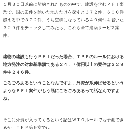
１月３０日以前に契約されたものの中で、建設を含むＰＦＩ事
業で、国の案件を除いた地方だけを探すと３７２件、６００件
超える中で３７２件。うち空欄になっている４０何件を省いた
３２９件をチェックしてみたら、これら全て建築サービス案
件。
建物の建設も行うＰＦＩだった場合、ＴＰＰのルールにおける
地方発注の対象基準額である２４．７億円以上の案件は３２９
件中２４６件。
ごろごろあるということなんですよ、外資が爪伸ばせるという
ようなＰＦＩ案件がもう既にごろごろあるって話なんですよ
ね。
そこに外資が入ってくるという話はＷＴＯルールでも予測でき
るが、ＴＰＰ第９章では、