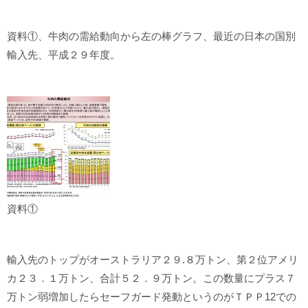
資料①、牛肉の需給動向から左の棒グラフ、最近の日本の国別
輸入先、平成２９年度。
資料①
輸入先のトップがオーストラリア２９.８万トン、第２位アメリ
カ２３．１万トン、合計５２．９万トン。この数量にプラス７
万トン弱増加したらセーフガード発動というのがＴＰＰ12での