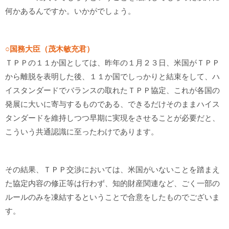
何かあるんですか。いかがでしょう。
○国務大臣（茂木敏充君）
ＴＰＰの１１か国としては、昨年の１月２３日、米国がＴＰＰ
から離脱を表明した後、１１か国でしっかりと結束をして、ハ
イスタンダードでバランスの取れたＴＰＰ協定、これが各国の
発展に大いに寄与するものである、できるだけそのままハイス
タンダードを維持しつつ早期に実現をさせることが必要だと、
こういう共通認識に至ったわけであります。
その結果、ＴＰＰ交渉においては、米国がいないことを踏まえ
た協定内容の修正等は行わず、知的財産関連など、ごく一部の
ルールのみを凍結するということで合意をしたものでございま
す。