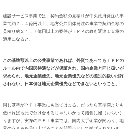
建設サービス事業では、契約金額の見積りが中央政府発注の事
業で約７．４億円以上、地方公共団体発注の事業で契約金額の
見積り約２４．７億円以上の案件がＴＰＰの政府調達１５章の
適用になると。
この基準額以上の公共事業であれば、外資であってもＴＰＰの
ルール内で内国民待遇などが保証され、国内企業と同じ扱いが
求められ、地元企業優先、地元企業優先などの差別的扱いは許
されない。日本側は地元企業優先などできないということ。
同じ基準がＰＦＩ事業にも当てはまる。だったら基準額よりも
低ければ地元で分け合えるじゃないかって錯覚に陥（おちい）
りますが、実際のＰＦＩ事業では、国内大手企業が関わり、地
元のうまみを吸い上げることが問題点として挙げられていま