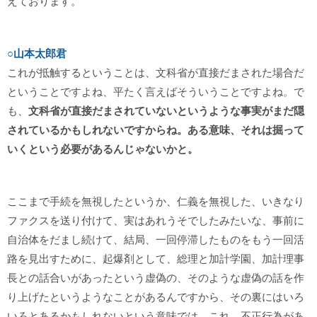
えております。
○山本太郎君
これが抵触するということは、文科省が直接だまされた場合だ
ということですよね、平たく言えばそういうことですよね。で
も、
文科省が直接だまされていないというような事実がまだ隠
されているかもしれないですからね。ある意味、それは掘って
いくという必要があるんじゃないかと。
ここまで手続を無視したというか、仁義を無視した、いきなり
ファクスを送り付けて、実はあれうそでしたみたいな、事前に
自治体をだまし続けて、結局、一回停滞したものをもう一回活
路を見出すために、起爆剤として、総理と加計学園、加計理事
長との話合いがあったという虚偽の、そのような虚偽の話を作
り上げたというようなことがあるんですから、その裏にはいろ
いろとあるかもしれないという意味では、これ、不正行為があ