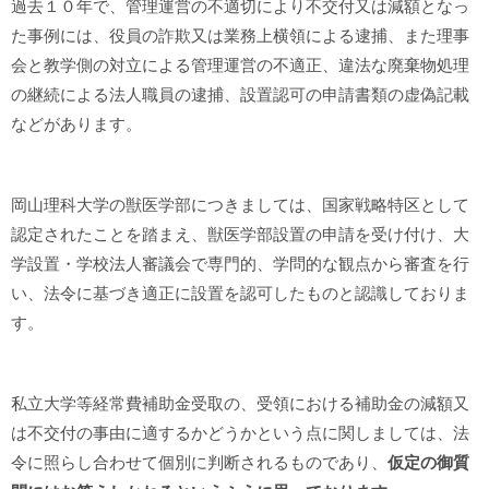
過去１０年で、管理運営の不適切により不交付又は減額となっ
た事例には、役員の詐欺又は業務上横領による逮捕、また理事
会と教学側の対立による管理運営の不適正、違法な廃棄物処理
の継続による法人職員の逮捕、設置認可の申請書類の虚偽記載
などがあります。
岡山理科大学の獣医学部につきましては、国家戦略特区として
認定されたことを踏まえ、獣医学部設置の申請を受け付け、大
学設置・学校法人審議会で専門的、学問的な観点から審査を行
い、法令に基づき適正に設置を認可したものと認識しておりま
す。
私立大学等経常費補助金受取の、受領における補助金の減額又
は不交付の事由に適するかどうかという点に関しましては、法
令に照らし合わせて個別に判断されるものであり、
仮定の御質