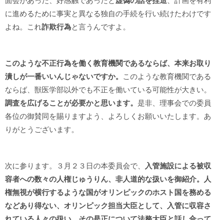
面会があった、好感触であったと
虚偽の話を捏造
、計画を有利
に進めるために事実と異なる独自の手続を行い続けたわけです
よね。これ
詐欺行為
と言うんですよ。
このような不正行為を働く教育機関であるならば、本来お取り
潰しが一番いいんじゃないですか。
このような教育機関である
ならば、獣医学部以外でも不正を働いている可能性が大きい。
調査を広げることが必要かと思います。
是非、理事会での委員
各位の御賛同を賜りますよう、よろしくお願いいたします。あ
りがとうございます。
次に参ります。３月２３日の本委員会で、
入管施設による被収
容者への数々の人権じゅうりん、非人道的な扱いを御紹介。人
権無視が横行するような国がオリンピックのホスト国を務める
などあり得ない、オリンピック担当大臣として、入管に収容さ
れている人々の扱い、その是正について法務大臣と話し合って