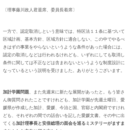
〔理事藤川政人君退席、委員長着席〕
一方で、認定取消しという意味では、特区法１１条に基づいて
区域計画、基本方針、区域方針に適合しない、この中でやるべ
きはずの事業をやらないというような条件があった場合には、
認定の取消しなどは行われるけれども、いずれにしても取消し
条件に関しては不正などは含まれないというような制度設計に
なっているという説明を受けました。ありがとうございます。
加計学園問題
、また先週末に新たな展開があったと。もう皆さ
ん御質問されたことですけれども、加計学園が先週土曜日、愛
媛県が作成した加計、愛媛、今治と国、官邸と内閣府ですけれ
ども、それぞれの間での話合いを記した愛媛文書。その中に出
てくる
加計理事長と安倍総理の面会を巡るミステリーがますま