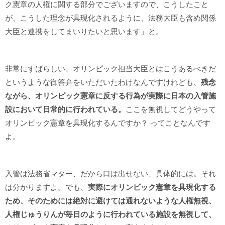
ク憲章の人権に関する部分でございますので、こうしたこと
が、こうした理念が具現化されるように、法務大臣も含め関係
大臣と連携をしてまいりたいと思います」と。
非常にすばらしい、オリンピック担当大臣とはこうあるべきだ
というような御答弁をいただいたわけなんですけれども、
残念
ながら、オリンピック憲章に反する行為が実際に日本の入管施
設において日常的に行われている。
ここを無視してどうやって
オリンピック憲章を具現化するんですか？ ってことなんです
よ。
入管は法務省マター、だから口は出せない、具体的には。それ
は分かりますよ。でも、
実際にオリンピック憲章を具現化する
ため、そのためには絶対に避けては通れないような人権無視、
人権じゅうりんが毎日のように行われている施設を無視して、