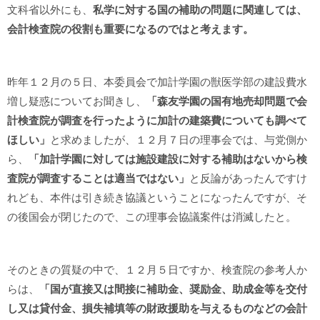
文科省以外にも、
私学に対する国の補助の問題に関連しては、
会計検査院の役割も重要になるのではと考えます。
昨年１２月の５日、本委員会で加計学園の獣医学部の建設費水
増し疑惑についてお聞きし、
「森友学園の国有地売却問題で会
計検査院が調査を行ったように加計の建築費についても調べて
ほしい」
と求めましたが、１２月７日の理事会では、与党側か
ら、
「加計学園に対しては施設建設に対する補助はないから検
査院が調査することは適当ではない」
と反論があったんですけ
れども、本件は引き続き協議ということになったんですが、そ
の後国会が閉じたので、この理事会協議案件は消滅したと。
そのときの質疑の中で、１２月５日ですか、検査院の参考人か
らは、
「国が直接又は間接に補助金、奨励金、助成金等を交付
し又は貸付金、損失補填等の財政援助を与えるものなどの会計