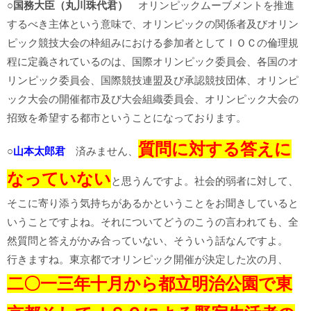
○
国務大臣（丸川珠代君）
オリンピックムーブメントを推進
するべき主体という意味で、オリンピックの関係者及びオリン
ピック競技大会の枠組みにおける参加者としてＩＯＣの倫理規
程に定義されているのは、国際オリンピック委員会、各国のオ
リンピック委員会、国際競技連盟及び承認競技団体、オリンピ
ック大会の開催都市及び大会組織委員会、オリンピック大会の
招致を希望する都市ということになっております。
質問に対する答えに
○
山本太郎君
済みません、
なっていない
と思うんですよ。社会的弱者に対して、
そこに寄り添う気持ちがあるかということをお聞きしていると
いうことですよね。それについてどうのこうの言われても、全
然質問と答えがかみ合っていない、そういう話なんですよ。
行きますね。東京都でオリンピック開催が決定した次の月、
二〇一三年十月から都立明治公園で東