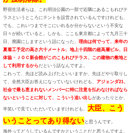
野宿生活者らは、これ明治公園の一部で近隣にあるこもれびテ
ラスというところにテントを設営されているんですけれども、
でも、これいつまでそこにいれるか分からないという不安な
日々が続いていると。しかも、ここも東京都によって九月三十
日、廃園にしますという話になった。
理由は何でって、来年の
夏着工予定の高さ六十メートル、地上十四階の超高層ビル、日
体協・ＪＯＣ新会館がこのこもれびテラス、この建物の敷地と
して利用するから
だという話なんですよ。
これって、先ほど読み上げたといいますか、先ほどやり取りし
て、全然大臣お答えになっていないけれども、
アジェンダ21、
社会で最も恵まれないメンバーに特に注意を払わなければなら
ないということに対して、こういう追い出し
があったりとか、
大臣、こう
半笑いで見ていただいていますけれども、
いうことってあり得ない
と思うんです。
海外ってどうしているんですかということだと思うんですよ、