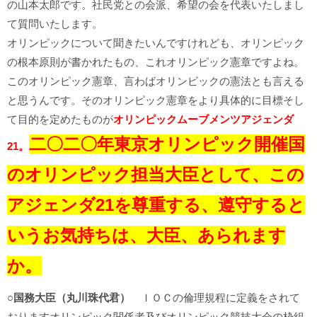
の山本太郎です。社民党との会派、希望の会を代表いたしまし
て質問いたします。
オリンピックについて聞きたいんですけれども、オリンピック
の根本原則が書かれたもの、これオリンピック憲章ですよね。
このオリンピック憲章、言わばオリンピックの憲法とも言える
と思うんです。そのオリンピック憲章をより具体的に目標そし
て目的を定めたものが
オリンピックムーブメンツアジェンダ
二〇二〇年東京オリンピック開催国
21。
のオリンピック担当大臣として、この
アジェンダ21を尊重する、遵守すると
いうお気持ちは、大臣、あられます
か。
○
国務大臣（丸川珠代君）
ＩＯＣの倫理規程に定義をされて
おりますオリンピック関係者及びオリンピック競技大会の枠組