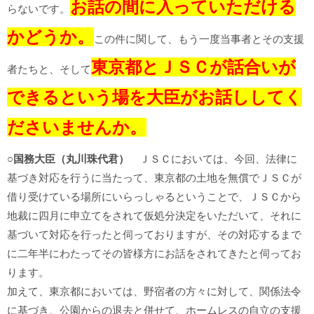
お話の間に入っていただける
らないです。
かどうか。
この件に関して、もう一度当事者とその支援
東京都とＪＳＣが話合いが
者たちと、そして
できるという場を大臣がお話ししてく
ださいませんか。
○
国務大臣（丸川珠代君）
ＪＳＣにおいては、今回、法律に
基づき対応を行うに当たって、東京都の土地を無償でＪＳＣが
借り受けている場所にいらっしゃるということで、ＪＳＣから
地裁に四月に申立てをされて仮処分決定をいただいて、それに
基づいて対応を行ったと伺っておりますが、その対応するまで
に二年半にわたってその皆様方にお話をされてきたと伺ってお
ります。
加えて、東京都においては、野宿者の方々に対して、関係法令
に基づき、公園からの退去と併せて、ホームレスの自立の支援