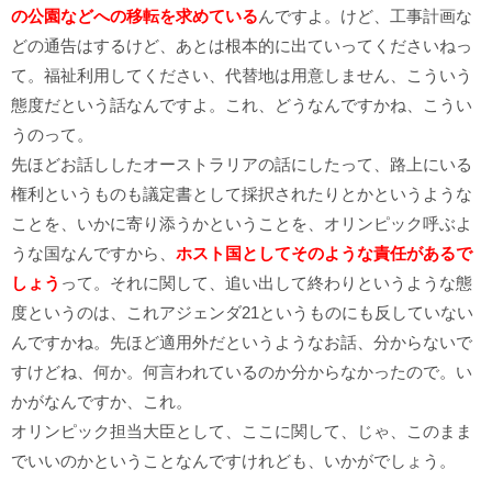
の公園などへの移転を求めている
んですよ。けど、工事計画な
どの通告はするけど、あとは根本的に出ていってくださいねっ
て。福祉利用してください、代替地は用意しません、こういう
態度だという話なんですよ。これ、どうなんですかね、こうい
うのって。
先ほどお話ししたオーストラリアの話にしたって、路上にいる
権利というものも議定書として採択されたりとかというような
ことを、いかに寄り添うかということを、オリンピック呼ぶよ
うな国なんですから、
ホスト国としてそのような責任があるで
しょう
って。それに関して、追い出して終わりというような態
度というのは、これアジェンダ21というものにも反していない
んですかね。先ほど適用外だというようなお話、分からないで
すけどね、何か。何言われているのか分からなかったので。い
かがなんですか、これ。
オリンピック担当大臣として、ここに関して、じゃ、このまま
でいいのかということなんですけれども、いかがでしょう。