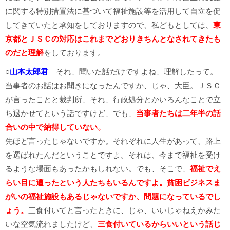
に関する特別措置法に基づいて福祉施設等を活用して自立を促
してきていたと承知をしておりますので、私どもとしては、
東
京都とＪＳＣの対応はこれまでどおりきちんとなされてきたも
のだと理解
をしております。
○
山本太郎君
それ、聞いた話だけですよね、理解したって。
当事者のお話はお聞きになったんですか、じゃ、大臣。ＪＳＣ
が言ったことと裁判所、それ、行政処分とかいろんなことで立
ち退かせてという話ですけど、でも、
当事者たちは二年半の話
合いの中で納得していない。
先ほど言ったじゃないですか。それぞれに人生があって、路上
を選ばれたんだということですよ。それは、今まで福祉を受け
るような場面もあったかもしれない。でも、そこで、
福祉でえ
らい目に遭ったという人たちもいるんですよ。貧困ビジネスま
がいの福祉施設もあるじゃないですか、問題になっているでし
ょう。
三食付いてと言ったときに、じゃ、いいじゃねえかみた
いな空気流れましたけど、
三食付いているからいいという話じ