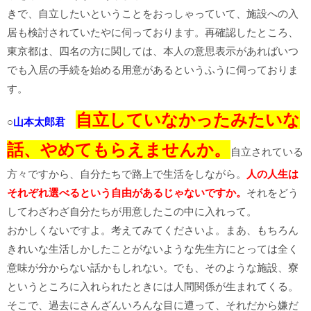
きで、自立したいということをおっしゃっていて、施設への入
居も検討されていたやに伺っております。再確認したところ、
東京都は、四名の方に関しては、本人の意思表示があればいつ
でも入居の手続を始める用意があるというふうに伺っておりま
す。
自立していなかったみたいな
○
山本太郎君
話、やめてもらえませんか。
自立されている
方々ですから、自分たちで路上で生活をしながら。
人の人生は
それぞれ選べるという自由があるじゃないですか。
それをどう
してわざわざ自分たちが用意したこの中に入れって。
おかしくないですよ。考えてみてくださいよ。まあ、もちろん
きれいな生活しかしたことがないような先生方にとっては全く
意味が分からない話かもしれない。でも、そのような施設、寮
というところに入れられたときには人間関係が生まれてくる。
そこで、過去にさんざんいろんな目に遭って、それだから嫌だ