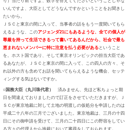
り）当たり前ですよ、数字を答えてくださいということじゃな
いんですよ、大臣としてどうなんですかということをお聞きし
たいから。
ＪＳＣと東京の間に入って、当事者の話をもう一度聞いてもら
えるような、この
ア
ジェン
ダ21にもあるような、全ての個人が
尊厳を持って生活できるって書いてあるんだから、社会で最も
恵まれないメンバーに特に注意を払う必要がある
ということ
を。ホスト国であり、そして東京オリンピックの担当大臣であ
るあなたが、ＪＳＣと東京の間に入って、この四人の方々、そ
れ以外の方も含めてお話を聞いてもらえるような機会、セッテ
ィングする気はないですか。
○
国務大臣（丸川珠代君）
済みません、先ほど私ちょっと期
日を間違えておりましたので訂正をさせていただきますが、Ｊ
ＳＣが東京地裁に対して土地の明渡しの仮処分を申請したのは
平成二十八年の三月でございました。東京地裁は、三月の十四
日にその御申請を受けて、三月の二十四日にこの野宿をしてい
る方々の代理人から地裁において審尋をしておられます。