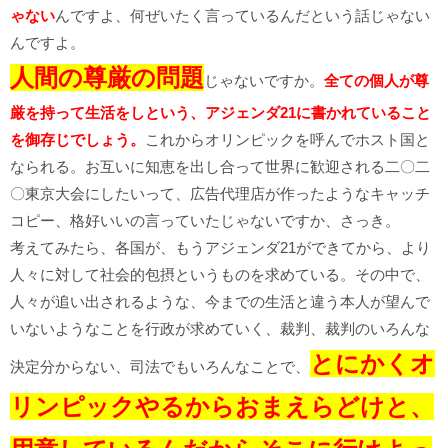
ゃない
んですよ、何ぜいたく言っているんだという話じゃない
んですよ。
人間の尊厳の問題
じゃないですか。
全ての個人が尊
厳を持って生活をしという、アジェンダ21に書かれていること
を御存じでしょう。
これからオリンピックを呼んでホスト国と
なられる。お互いに知恵を出し合って世界に歓迎される二〇二
〇東京大会にしたいって、広告代理店が作ったようなキャッチ
コピー、格好いいの言っていたじゃないですか、さっき。
考えてみたら、各国が、もうアジェンダ21ができてから、より
人々に対して社会的包摂というものを求めている。その中で、
人々が追い出されるような、今までの生活と違う本人が望んで
いないようなことを行政が求めていく、裁判、裁判のいろんな
とにかくオ
決定分からない、司法でもいろんなことで、
リンピックやるからおまえらどけと、