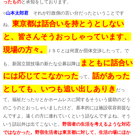
ったもの
と承知をしております。
○
山本太郎君
それが行政側の言い分だったということです
東京都は話合いを持とうとしない
ね。
と、皆さんそうおっしゃっています、
現場の方々。
ＪＳＣとは何度か団体交渉したって。で
まともに話合い
も、新国立競技場の新たな公募以降は
には応じてこなかった
話があった
って。
としても、いつも追い出しありき
だっ
て。福祉だったりとかホームレスに関するそういう援助のどう
のこうのとおっしゃいましたけど、基本的には施設収容前提な
んですよ。遠くの方に連れていくという話なんですよね。そう
いう話以外は出てこないと。
野宿者の生活を考えるような対応
ではなかった。野宿生活者は東京都に対して、生活の場にほか