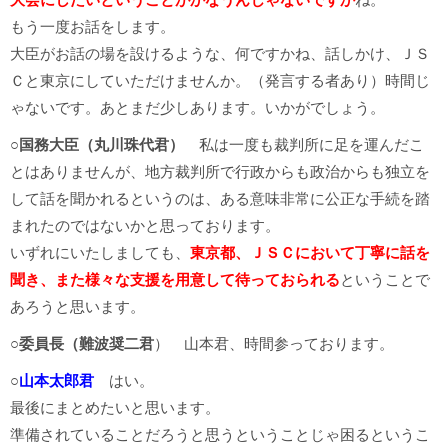
もう一度お話をします。
大臣がお話の場を設けるような、何ですかね、話しかけ、ＪＳ
Ｃと東京にしていただけませんか。（発言する者あり）時間じ
ゃないです。あとまだ少しあります。いかがでしょう。
○
国務大臣（丸川珠代君）
私は一度も裁判所に足を運んだこ
とはありませんが、地方裁判所で行政からも政治からも独立を
して話を聞かれるというのは、ある意味非常に公正な手続を踏
まれたのではないかと思っております。
いずれにいたしましても、
東京都、ＪＳＣにおいて丁寧に話を
聞き、また様々な支援を用意して待っておられる
ということで
あろうと思います。
○
委員長（難波奨二君
） 山本君、時間参っております。
○
山本太郎君
はい。
最後にまとめたいと思います。
準備されていることだろうと思うということじゃ困るというこ