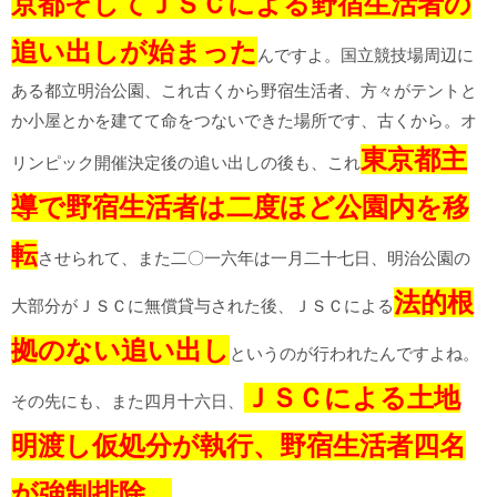
京都そしてＪＳＣによる野宿生活者の
追い出しが始まった
んですよ。国立競技場周辺に
ある都立明治公園、これ古くから野宿生活者、方々がテントと
か小屋とかを建てて命をつないできた場所です、古くから。オ
東京都主
リンピック開催決定後の追い出しの後も、これ
導で野宿生活者は二度ほど公園内を移
転
させられて、また二〇一六年は一月二十七日、明治公園の
法的根
大部分がＪＳＣに無償貸与された後、ＪＳＣによる
拠のない追い出し
というのが行われたんですよね。
ＪＳＣによる土地
その先にも、また四月十六日、
明渡し仮処分が執行、野宿生活者四名
が強制排除。