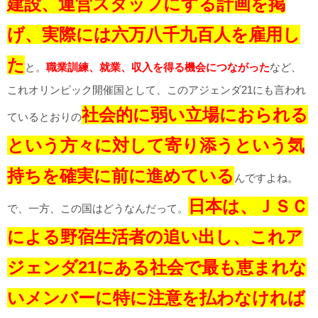
建設、運営スタッフにする計画を掲
げ、実際には六万八千九百人を雇用し
た
と。
職業訓練、就業、収入を得る機会につながった
など、
これオリンピック開催国として、このアジェンダ21にも言われ
社会的に弱い立場におられる
ているとおりの
という方々に対して寄り添うという気
持ちを確実に前に進めている
んですよね。
日本は、ＪＳＣ
で、一方、この国はどうなんだって。
による野宿生活者の追い出し、これア
ジェンダ21にある社会で最も恵まれな
いメンバーに特に注意を払わなければ