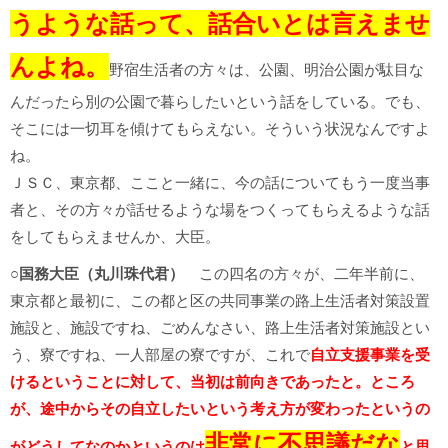
うような話って、話合いとは言えませ
んよね。
野宿生活者の方々は、公園、明治公園が駄目な
んだったら別の公園で暮らしたいという話をしている。でも、
そこには一切耳を傾けてもらえない。そういう状況なんですよ
ね。
ＪＳＣ、東京都、ここと一緒に、今の話についてもう一度当事
者と、その方々が話せるような場をつくってもらえるような話
をしてもらえませんか、大臣。
○
国務大臣（丸川珠代君）
この四名の方々が、二年半前に、
東京都と最初に、この都と区の共同事業の路上生活者対策設置
施設と、施設ですね、ごめんなさい、路上生活者対策施設とい
う、寮ですね、一人部屋の寮ですが、これで
自立支援事業を受
けるということに対して、当初は前向きであったと。ところ
が、途中からその自立したいという考え方が変わったというの
非常に不思議だな
がどうしてなのかというのは
と思