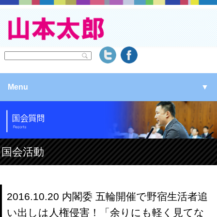
Menu
▼
▼
▼
国会活動
▼
2016.10.20 内閣委 五輪開催で野宿生活者追
い出しは人権侵害！「余りにも軽く見てな