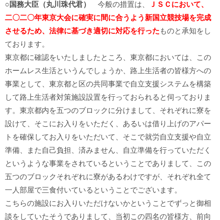
○
国務大臣（丸川珠代君）
今般の措置は、
ＪＳＣにおいて、
二〇二〇年東京大会に確実に間に合うよう新国立競技場を完成
させるため、法律に基づき適切に対応を行った
ものと承知をし
ております。
東京都に確認をいたしましたところ、東京都においては、この
ホームレス生活というんでしょうか、路上生活者の皆様方への
事業として、東京都と区の共同事業で自立支援システムを構築
して路上生活者対策施設設置を行っておられると伺っておりま
す。東京都内を五つのブロックに分けまして、それぞれに寮を
設けて、そこにお入りをいただく、あるいは借り上げのアパー
トを確保してお入りをいただいて、そこで就労自立支援や自立
準備、また自己負担、済みません、自立準備を行っていただく
というような事業をされているということでありまして、この
五つのブロックそれぞれに寮があるわけですが、それぞれ全て
一人部屋で三食付いているということでございます。
こちらの施設にお入りいただけないかということでずっと御相
談をしていたそうでありまして、当初この四名の皆様方、前向