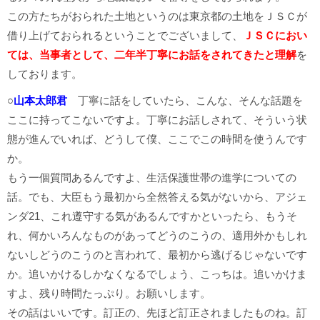
この方たちがおられた土地というのは東京都の土地をＪＳＣが
借り上げておられるということでございまして、
ＪＳＣにおい
ては、当事者として、二年半丁寧にお話をされてきたと理解
を
しております。
○
山本太郎君
丁寧に話をしていたら、こんな、そんな話題を
ここに持ってこないですよ。丁寧にお話しされて、そういう状
態が進んでいれば、どうして僕、ここでこの時間を使うんです
か。
もう一個質問あるんですよ、生活保護世帯の進学についての
話。でも、大臣もう最初から全然答える気がないから、アジェ
ンダ21、これ遵守する気があるんですかといったら、もうそ
れ、何かいろんなものがあってどうのこうの、適用外かもしれ
ないしどうのこうのと言われて、最初から逃げるじゃないです
か。追いかけるしかなくなるでしょう、こっちは。追いかけま
すよ、残り時間たっぷり。お願いします。
その話はいいです。訂正の、先ほど訂正されましたものね。訂