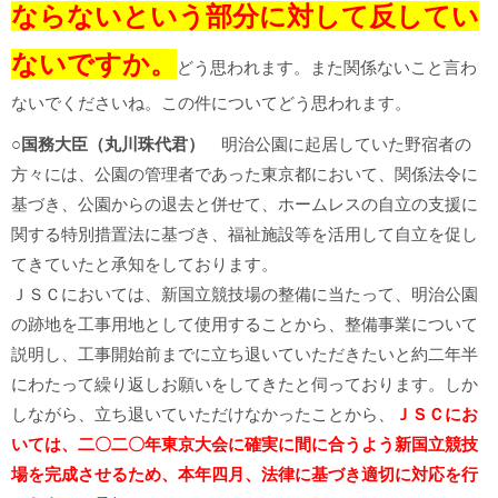
ならないという部分に対して反してい
ないですか。
どう思われます。また関係ないこと言わ
ないでくださいね。この件についてどう思われます。
○
国務大臣（丸川珠代君）
明治公園に起居していた野宿者の
方々には、公園の管理者であった東京都において、関係法令に
基づき、公園からの退去と併せて、ホームレスの自立の支援に
関する特別措置法に基づき、福祉施設等を活用して自立を促し
てきていたと承知をしております。
ＪＳＣにおいては、新国立競技場の整備に当たって、明治公園
の跡地を工事用地として使用することから、整備事業について
説明し、工事開始前までに立ち退いていただきたいと約二年半
にわたって繰り返しお願いをしてきたと伺っております。しか
しながら、立ち退いていただけなかったことから、
ＪＳＣにお
いては、二〇二〇年東京大会に確実に間に合うよう新国立競技
場を完成させるため、本年四月、法律に基づき適切に対応を行