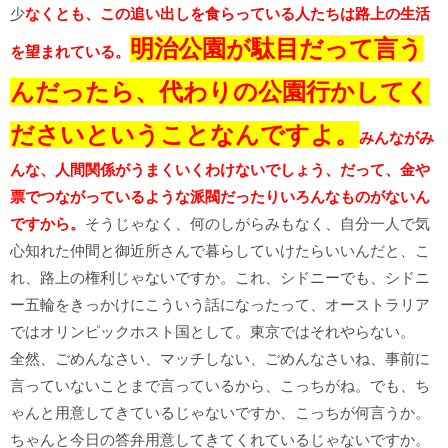
少
なくとも、この追い出しを食らっている人たちは路上の生活
明
治公園が駄目だって言う
を望まれている。
んだったら、代わりの公園行かしてく
ださいということなんですよ。
みんながみ
んな、人間関係がうまくいくわけないでしょう、だって、金や
票でつながっているような派閥だったりいろんなものがないん
ですから。
そうじゃなく、何のしがらみもなく、自分一人で気
心知れた仲間と御近所さんで暮らしていけたらいいんだと、こ
れ、路上の権利じゃないですか。これ、シドニーでも、シドニ
ー五輪をきっかけにこういう話になったって、オーストラリア
ではオリンピックホスト国として。東京ではそれやらない。
全然、ごめんなさい、マッチしない、ごめんなさいね、事前に
言っていないことまで言っているから、こっちがね。でも、ち
ゃんと用意してきているじゃないですか、こっちが何言うか。
ちゃんと今日の答弁用意してきてくれているじゃないですか。