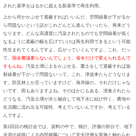
された基準をはるかに超える新基準で再生利用。
上から何かかぶせて遮蔽すればいいんだ、空間線量が下がるか
ら問題ないという話がこれどんどん進んでいったら、将来どう
なります。どんな高濃度に汚染されたものでも空間線量が低く
なるように遮蔽の幅を広げていけば再生利用できるという可能
性生まれてくるんですよ、広がっていくんですよ。これ、だっ
て、
国会審議要らないんでしょう。省令だけで変えられるんで
すもんね。
汚染土壌に土をかぶせる、覆土をして遮蔽すれば放
射線量が下がって問題ないって。これ、津波来たらどうなりま
す。防災林とか言っていますけど、海岸線の。それだけじゃな
いです、雨もありますよね。そのほかにもある。浸食されたら
どうなる、汚染土壌が水と融合して地下水に結び付く、農地や
生活圏に流れ出る可能性、考えていないんですか。考えている
んですよ。
第1回目の検討会では、資料の中で、検討、評価の部分で、地下
水溶出経路による内部被曝について安全評価を実施と触れられ