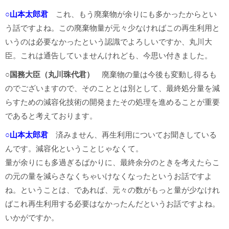
○山本太郎君
これ、もう廃棄物が余りにも多かったからとい
う話ですよね。この廃棄物量が元々少なければこの再生利用と
いうのは必要なかったという認識でよろしいですか、丸川大
臣。これは通告していませんけれども、今思い付きました。
○国務大臣（丸川珠代君）
廃棄物の量は今後も変動し得るも
のでございますので、そのこととは別として、最終処分量を減
らすための減容化技術の開発またその処理を進めることが重要
であると考えております。
○山本太郎君
済みません、再生利用についてお聞きしている
んです。減容化ということじゃなくて。
量が余りにも多過ぎるばかりに、最終余分のときを考えたらこ
の元の量を減らさなくちゃいけなくなったというお話ですよ
ね。ということは、であれば、元々の数がもっと量が少なけれ
ばこれ再生利用する必要はなかったんだというお話ですよね。
いかがですか。