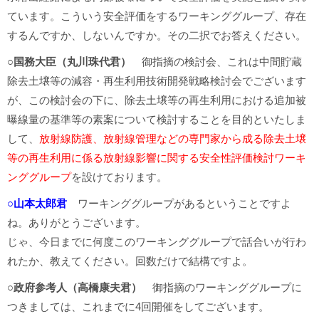
ています。こういう安全評価をするワーキンググループ、存在
するんですか、しないんですか。その二択でお答えください。
○国務大臣（丸川珠代君）
御指摘の検討会、これは中間貯蔵
除去土壌等の減容・再生利用技術開発戦略検討会でございます
が、この検討会の下に、除去土壌等の再生利用における追加被
曝線量の基準等の素案について検討することを目的といたしま
して、
放射線防護、放射線管理などの専門家から成る除去土壌
等の再生利用に係る放射線影響に関する安全性評価検討ワーキ
ンググループ
を設けております。
○山本太郎君
ワーキンググループがあるということですよ
ね。ありがとうございます。
じゃ、今日までに何度このワーキンググループで話合いが行わ
れたか、教えてください。回数だけで結構ですよ。
○政府参考人（高橋康夫君）
御指摘のワーキンググループに
つきましては、これまでに4回開催をしてございます。