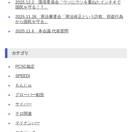
2025.12.2 環境委員会「ウソにウソを重ねたインチキで
国民を守る！？」
2025.11.26 憲法審査会「憲法改正という詐欺、窃盗行為
から国民を守る」
2025.11.6 本会議 代表質問
カテゴリ
PCSC協定
SPEEDI
もんじゅ
グローバー勧告
サイバー
テロ関連
マイナンバー