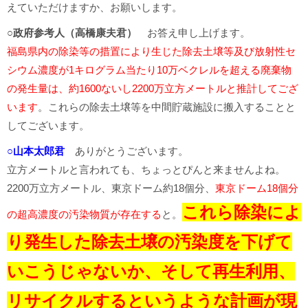
えていただけますか、お願いします。
○政府参考人（高橋康夫君）
お答え申し上げます。
福島県内の除染等の措置により生じた除去土壌等及び放射性セ
シウム濃度が1キログラム当たり10万ベクレルを超える廃棄物
の発生量は、約1600ないし2200万立方メートルと推計してござ
います
。これらの除去土壌等を中間貯蔵施設に搬入することと
してございます。
○山本太郎君
ありがとうございます。
立方メートルと言われても、ちょっとぴんと来ませんよね。
2200万立方メートル、東京ドーム約18個分、
東京ドーム18個分
これら除染によ
の超高濃度の汚染物質が存在する
と。
り発生した除去土壌の汚染度を下げて
いこうじゃないか、そして再生利用、
リサイクルするというような計画が現