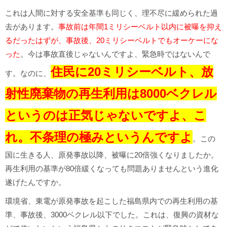
これは人間に対する安全基準も同じく、理不尽に緩められた過
去があります。
事故前は年間1ミリシーベルト以内に被曝を抑え
るだったはずが、事故後、20ミリシーベルトでもオーケーにな
った
。今は事故直後じゃないんですよ、緊急時ではないんで
住民に20ミリシーベルト、放
す。なのに、
射性廃棄物の再生利用は8000ベクレル
というのは正気じゃないですよ、こ
れ。不条理の極みというんですよ
。この
国に生きる人、原発事故以降、被曝に20倍強くなりましたか。
再生利用の基準が80倍緩くなっても問題ありませんという進化
遂げたんですか。
環境省、東電が原発事故を起こした福島県内での再生利用の基
準、事故後、3000ベクレル以下でした。これは、復興の資材な