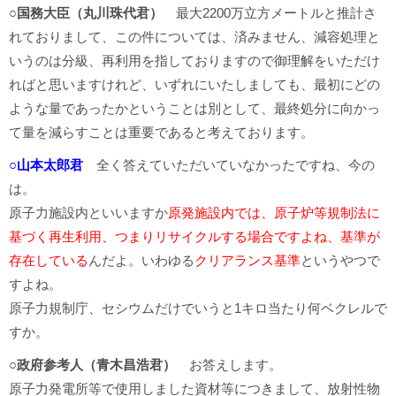
○国務大臣（丸川珠代君）
最大2200万立方メートルと推計さ
れておりまして、この件については、済みません、減容処理と
いうのは分級、再利用を指しておりますので御理解をいただけ
ればと思いますけれど、いずれにいたしましても、最初にどの
ような量であったかということは別として、最終処分に向かっ
て量を減らすことは重要であると考えております。
○山本太郎君
全く答えていただいていなかったですね、今の
は。
原子力施設内といいますか
原発施設内では、原子炉等規制法に
基づく再生利用、つまりリサイクルする場合ですよね、基準が
存在している
んだよ。いわゆる
クリアランス基準
というやつで
すよね。
原子力規制庁、セシウムだけでいうと1キロ当たり何ベクレルで
すか。
○政府参考人（青木昌浩君）
お答えします。
原子力発電所等で使用しました資材等につきまして、放射性物