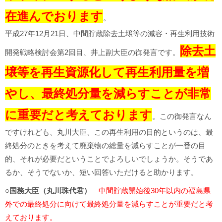
在進んでおります
。
平成27年12月21日、中間貯蔵除去土壌等の減容・再生利用技術
除去土
開発戦略検討会第2回目、井上副大臣の御発言です。
壌等を再生資源化して再生利用量を増
やし、最終処分量を減らすことが非常
に重要だと考えております
。この御発言なん
ですけれども、丸川大臣、この再生利用の目的というのは、最
終処分のときを考えて廃棄物の総量を減らすことが一番の目
的、それが必要だということでよろしいでしょうか。そうであ
るか、そうでないか、短い回答いただけると助かります。
○国務大臣（丸川珠代君）
中間貯蔵開始後30年以内の福島県
外での最終処分に向けて最終処分量を減らすことが重要だと考
えております。