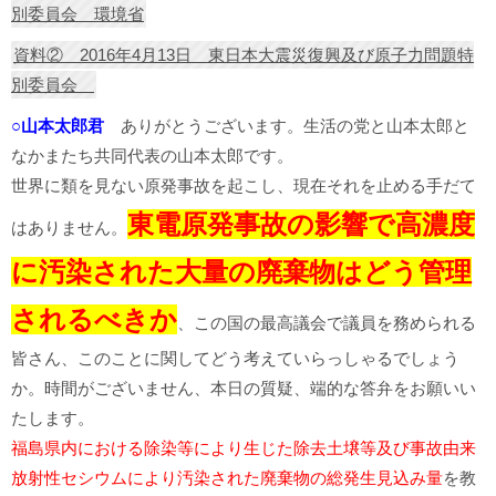
別委員会 環境省
資料② 2016年4月13日 東日本大震災復興及び原子力問題特
別委員会
○山本太郎君
ありがとうございます。生活の党と山本太郎と
なかまたち共同代表の山本太郎です。
世界に類を見ない原発事故を起こし、現在それを止める手だて
東電原発事故の影響で高濃度
はありません。
に汚染された大量の廃棄物はどう管理
されるべきか
、この国の最高議会で議員を務められる
皆さん、このことに関してどう考えていらっしゃるでしょう
か。時間がございません、本日の質疑、端的な答弁をお願いい
たします。
福島県内における除染等により生じた除去土壌等及び事故由来
放射性セシウムにより汚染された廃棄物の総発生見込み量
を教