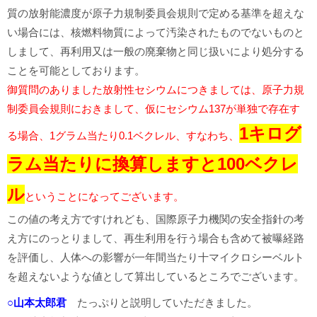
質の放射能濃度が原子力規制委員会規則で定める基準を超えな
い場合には、核燃料物質によって汚染されたものでないものと
しまして、再利用又は一般の廃棄物と同じ扱いにより処分する
ことを可能としております。
御質問のありました放射性セシウムにつきましては、原子力規
制委員会規則におきまして、仮にセシウム137が単独で存在す
1キログ
る場合、1グラム当たり0.1ベクレル、すなわち、
ラム当たりに換算しますと100ベクレ
ル
ということになってございます。
この値の考え方ですけれども、国際原子力機関の安全指針の考
え方にのっとりまして、再生利用を行う場合も含めて被曝経路
を評価し、人体への影響が一年間当たり十マイクロシーベルト
を超えないような値として算出しているところでございます。
○山本太郎君
たっぷりと説明していただきました。