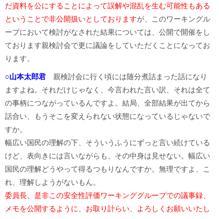
だ資料を公にすることによって誤解や混乱を生む可能性もある
ということで非公開扱いとしております
が、このワーキングル
ープにおいて検討がなされた結果については、公開で開催をし
ております親検討会で更に議論をしていただくことになってお
ります。
○山本太郎君
親検討会に行く頃には随分煮詰まった話になり
ますよね。それだけじゃなく、今言われた言い訳、それは全て
の事柄につながっているんですよ。結局、全部結果が出てから
話合い、もうそこを変えられない状態になっているじゃないで
すか。
幅広い国民の理解の下、そういうふうにずっと言い続けている
けど、表向きには言いながらも、その中身は見せない。幅広い
国民の理解どうやって得るつもりなんですか。無理ですよ、こ
れ、理解しようがないもん。
委員長、是非この安全性評価ワーキンググループでの議事録、
メモを公開するように、お取り計らい、よろしくお願いいたし