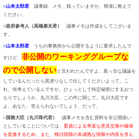
○山本太郎君
議事録、メモ、残っていますか。簡潔に教えて
ください。
○政府参考人（高橋康夫君）
議事メモは作成をしてございま
す。
○山本太郎君
うちの事務所から公開するように要求したんで
非公開のワーキンググループな
すけど、
ので公開しない
と言われたんですよ。真っ当な議論を
しているんだったら黒塗りなしで出してくださいよって。こ
れ、何考えているんですか。ひょっとして特定秘密にするおつ
もりでしょうか、丸川大臣、この件に関して。丸川大臣です
よ。あなた、答えられないでしょう、だって。
○国務大臣（丸川珠代君）
議事メモを含む資料を非公開扱い
としていることについては、
委員による率直な意見交換や確保
を促進するため、また、検討段階の未成熟な情報や内容を含ん