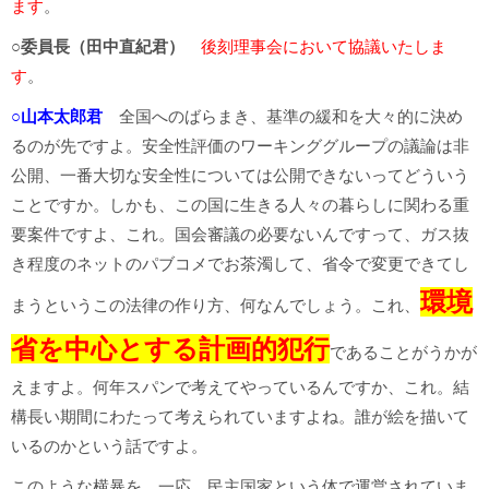
ます
。
○委員長（田中直紀君）
後刻理事会において協議いたしま
す
。
○山本太郎君
全国へのばらまき、基準の緩和を大々的に決め
るのが先ですよ。安全性評価のワーキンググループの議論は非
公開、一番大切な安全性については公開できないってどういう
ことですか。しかも、この国に生きる人々の暮らしに関わる重
要案件ですよ、これ。国会審議の必要ないんですって、ガス抜
き程度のネットのパブコメでお茶濁して、省令で変更できてし
環境
まうというこの法律の作り方、何なんでしょう。これ、
省を中心とする計画的犯行
であることがうかが
えますよ。何年スパンで考えてやっているんですか、これ。結
構長い期間にわたって考えられていますよね。誰が絵を描いて
いるのかという話ですよ。
このような横暴を、一応、民主国家という体で運営されていま