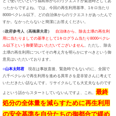
どで使いたいという福島県からのリクエストが緊急時としてあ
ったからですよね。では、今回の再生利用基準、1キロ当たり
8000ベクレル以下、どの自治体からのリクエストがあったんで
すか。なかったらないと簡潔にお答えください。
○政府参考人（高橋康夫君）
自治体から、除去土壌の再生利
用に当たりましての基準として1キログラム当たり8000ベクレ
ル以下という御要望はいただいてございません
。ただし、除去
土壌の再生利用についてその考え方を明らかにすべきという御
意見はいただいております。
○山本太郎君
現在は事故直後、緊急時でもないのに、全国で
八千ベクレルで再生利用を進める異常さを是非皆さんに考えて
いただきたい話なんです。リサイクルしても大丈夫なものです
最終
よという話からスタートしていないんですよ、これ。
処分の全体量を減らすために再生利用
の安全基準を自分たちの御都合で緩め