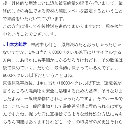
後、具体的な用途ごとに追加被曝線量の評価を行いまして、最
終的にその再生できる資材の濃度レベルを設定するということ
で結論をいただいてございます。
この方向に沿って今後検討を進めてまいりますので、現在検討
中ということでございます。
○山本太郎君
検討中も何も、原則決めたとおっしゃったじゃ
ないですか。1キロ当たり8000ベクレル以下はリサイクルする
方向。まあほかにも事細かにあるだろうけれども、その数値は
後で決めていく。だから、最高値は決まっているんですよ、
8000ベクレル以下だということはね。
東電原発事故後、1キロ当たり8000ベクレル以下は、環境省が
言うところの廃棄物を安全に処理するための基準、そうなりま
したよね。一般廃棄物にされちゃったんですよ。そのルールで
は、これらは一般廃棄物として最終処分場に埋められるはずな
んですよね。掘った穴に直接捨てるような最終処分方法にもも
ちろん問題はありますけれども、今回の環境省の変更はそれら