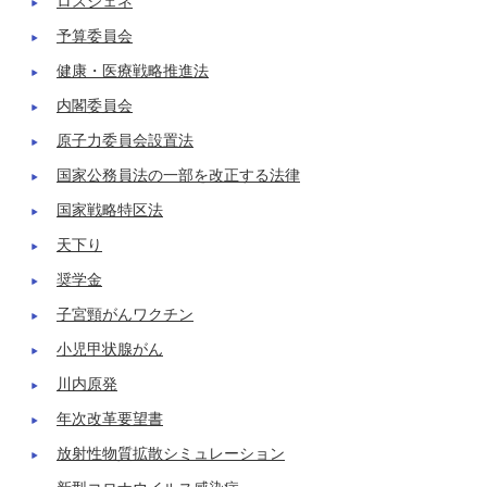
ロスジェネ
予算委員会
健康・医療戦略推進法
内閣委員会
原子力委員会設置法
国家公務員法の一部を改正する法律
国家戦略特区法
天下り
奨学金
子宮頸がんワクチン
小児甲状腺がん
川内原発
年次改革要望書
放射性物質拡散シミュレーション