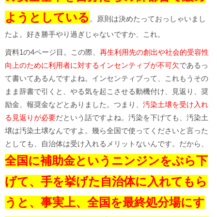
ようとしている
。原則は決めたっておっしゃいまし
たよ。好き勝手やり過ぎじゃないですか、これ。
資料1の4ページ目。この際、
再生利用先の創出や社会的受容性
向上のために利用者に対するインセンティブが不可欠
であるっ
て書いてあるんですよね。インセンティブって、これもうその
まま辞書で引くと、やる気を起こさせる動機付け、見返り、奨
励金、報奨金などとありました。つまり、
汚染土壌を受け入れ
る見返りが必要
だという話ですよね。汚染を下げても、汚染土
壌は汚染土壌なんですよ。幾ら全国で使ってくださいと言った
としても、自治体は受け入れるメリットないんです。だから、
全国に補助金というニンジンをぶら下
げて、手を挙げた自治体に入れてもら
うと、事実上、全国を最終処分場にす