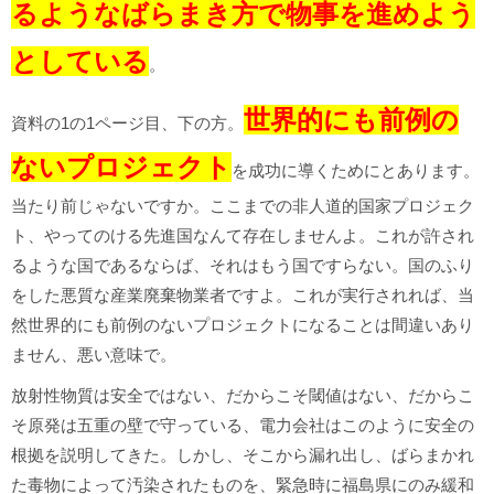
るようなばらまき方で物事を進めよう
としている
。
世界的にも前例の
資料の1の1ページ目、下の方。
ないプロジェクト
を成功に導くためにとあります。
当たり前じゃないですか。ここまでの非人道的国家プロジェク
ト、やってのける先進国なんて存在しませんよ。これが許され
るような国であるならば、それはもう国ですらない。国のふり
をした悪質な産業廃棄物業者ですよ。これが実行されれば、当
然世界的にも前例のないプロジェクトになることは間違いあり
ません、悪い意味で。
放射性物質は安全ではない、だからこそ閾値はない、だからこ
そ原発は五重の壁で守っている、電力会社はこのように安全の
根拠を説明してきた。しかし、そこから漏れ出し、ばらまかれ
た毒物によって汚染されたものを、緊急時に福島県にのみ緩和