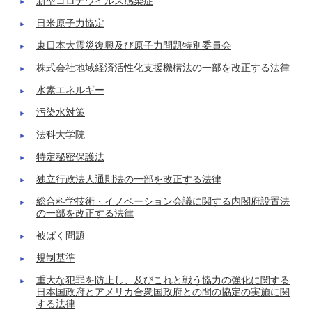
新型コロナウイルス感染症
日米原子力協定
東日本大震災復興及び原子力問題特別委員会
株式会社地域経済活性化支援機構法の一部を改正する法律
水素エネルギー
汚染水対策
法科大学院
特定秘密保護法
独立行政法人通則法の一部を改正する法律
総合科学技術・イノベーション会議に関する内閣府設置法
の一部を改正する法律
被ばく問題
規制基準
重大な犯罪を防止し、及びこれと戦う協力の強化に関する
日本国政府とアメリカ合衆国政府との間の協定の実施に関
する法律