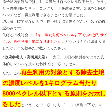
原子炉内規制法では、1キロ当たり百ベクレル以下だと。そうし
たら再生利用できる。コンクリートを建築資材、金属を公園の
ベンチなど、再生利用できるよというお話でした。
環境省、時間がないので、長い説明御遠慮ください。数字の確
認のみです。
先ほどの検討会で、
1キロ当たり何ベクレル以下であればリサイ
クル、再生利用可能になりましたか
。どういうふうに決まりま
したか。その数字だけ教えてください。
○政府参考人（高橋康夫君）
先日、30日の検討会ではまだ具
体的なレベルを決めたわけではございません。
再生利用の対象とする除去土壌
ただ、この
の濃度レベルを1キログラム当たり
8000ベクレル以下とする原則をお示し
をした
ということでございまして、この原則の下で、今