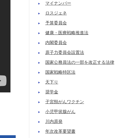
マイナンバー
ロスジェネ
予算委員会
健康・医療戦略推進法
内閣委員会
原子力委員会設置法
国家公務員法の一部を改正する法律
国家戦略特区法
天下り
奨学金
子宮頸がんワクチン
小児甲状腺がん
川内原発
年次改革要望書