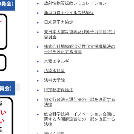
放射性物質拡散シミュレーション
新型コロナウイルス感染症
日米原子力協定
東日本大震災復興及び原子力問題特別
委員会
株式会社地域経済活性化支援機構法の
一部を改正する法律
水素エネルギー
汚染水対策
法科大学院
特定秘密保護法
独立行政法人通則法の一部を改正する
法律
総合科学技術・イノベーション会議に
関する内閣府設置法の一部を改正する
法律
被ばく問題