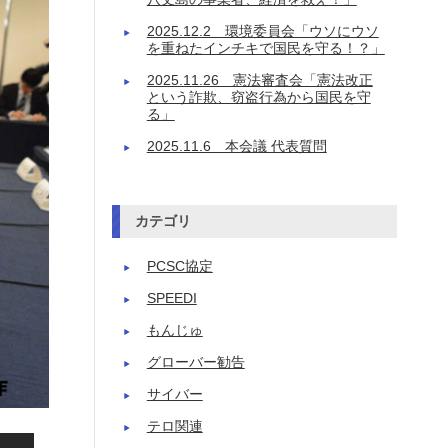
2025.12.2 環境委員会「ウソにウソ
を重ねたインチキで国民を守る！？」
2025.11.26 憲法審査会「憲法改正
という詐欺、窃盗行為から国民を守
る」
2025.11.6 本会議 代表質問
カテゴリ
PCSC協定
SPEEDI
もんじゅ
グローバー勧告
サイバー
テロ関連