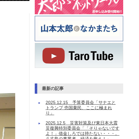
最新の記事
2025.12.15 予算委員会「サナエと
トランプ 売国棄民、ここに極まれ
り」
2025.12.5 災害対策及び東日本大震
災復興特別委員会「「そりゃないです
よ！」借金しろでは持たない・・・。
八丈島の事業者、経済を救え！」