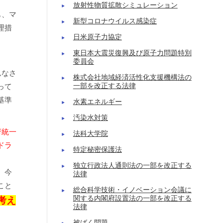
放射性物質拡散シミュレーション
も、マ
新型コロナウイルス感染症
理措
日米原子力協定
東日本大震災復興及び原子力問題特別
委員会
んなさ
株式会社地域経済活性化支援機構法の
って
一部を改正する法律
基準
水素エネルギー
汚染水対策
府統一
法科大学院
ドラ
特定秘密保護法
独立行政法人通則法の一部を改正する
、今
法律
こと
総合科学技術・イノベーション会議に
関する内閣府設置法の一部を改正する
考え
法律
被ばく問題