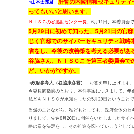
肝腎の内閣情報セキュリティ
○山本太郎君
ってもいいと思います。
ＮＩＳＣの谷脇副センター長
、6月11日、本委員会
5月29日に初めて知った、5月21日の官
じく官邸でのサイバーセキュリティ戦略
省をし、今後の改善策を考える必要があ
谷脇さん、ＮＩＳＣこそ第三者委員会で
ど、いかがですか。
○政府参考人（谷脇康彦君）
お答え申し上げます
今委員御指摘のとおり、本件事案につきまして、年金
私どもＮＩＳＣが承知をしたの5月29日ということ
当然のことながら、私どもとしても、政府全体のセ
りまして、先週8月20日に開催をいたしましたサイ
略の案を決定をし、その推進を図っていこうとして