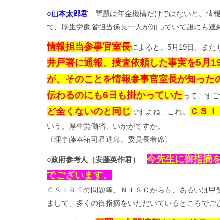
○山本太郎君
問題は年金機構だけではないと。情報
て、厚生労働省担当係長一人が知っていて誰にも連
情報担当参事官室長
によると、5月19日、ま
井戸署に通報、捜査依頼した事実を5月1
が、そのことを情報参事官室長が知ったの
伝わるのにも6日も掛かっていた
って、すご
ど全くないのと同じ
ＣＳＩ
ですよね、これ。
いう。厚生労働省、いかがですか。
〔理事藤本祐司君退席、委員長着席〕
今先生に御指摘
○政府参考人（安藤英作君）
でございます。
ＣＳＩＲＴの問題等、ＮＩＳＣからも、あるいは甲
まして、多くの御指摘をいただいているところでご