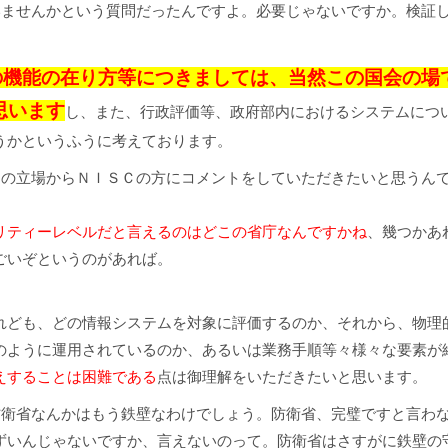
ませんかという質問だったんですよ。必要じゃないですか。検証
の機能の在り方等につきましては、当然この国会の場
思います
し、また、行政評価等、政府部内におけるシステムにつ
うかというふうに考えております。
の立場からＮＩＳＣの方にコメントをしていただきたいと思うん
リティーレベルだと言えるのはどこの省庁なんですかね
、幾つかあ
ごいぞというのがあれば。
。
れども、どの情報システムを対象に評価するのか、それから、物理
のように運用されているのか、あるいは業務手順等々様々な要素が
えすることは困難である
点は御理解をいただきたいと思います。
衛省なんかはもう鉄壁なわけでしょう。防衛省、完璧ですと言わ
ずいんじゃないですか、言えないのって。防衛省はさすがに鉄壁の