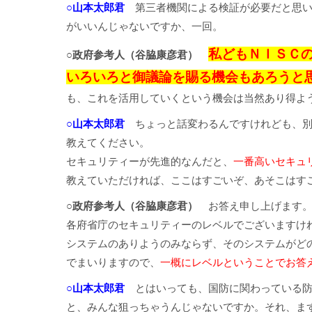
○山本太郎君
第三者機関による検証が必要だと思い
がいいんじゃないですか、一回。
私どもＮＩＳＣ
○政府参考人（谷脇康彦君）
いろいろと御議論を賜る機会もあろうと
も、これを活用していくという機会は当然あり得よ
○山本太郎君
ちょっと話変わるんですけれども、別
教えてください。
セキュリティーが先進的なんだと、
一番高いセキュ
教えていただければ、ここはすごいぞ、あそこはす
○政府参考人（谷脇康彦君）
お答え申し上げます
各府省庁のセキュリティーのレベルでございますけ
システムのありようのみならず、そのシステムがど
でまいりますので、
一概にレベルということでお答
○山本太郎君
とはいっても、国防に関わっている防
と、みんな狙っちゃうんじゃないですか。それ、ま