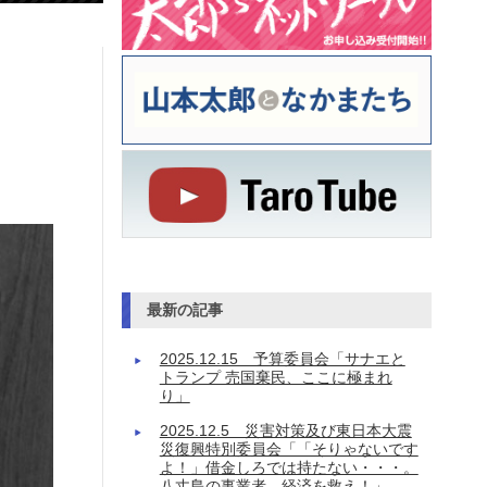
最新の記事
2025.12.15 予算委員会「サナエと
トランプ 売国棄民、ここに極まれ
り」
2025.12.5 災害対策及び東日本大震
災復興特別委員会「「そりゃないです
よ！」借金しろでは持たない・・・。
八丈島の事業者、経済を救え！」