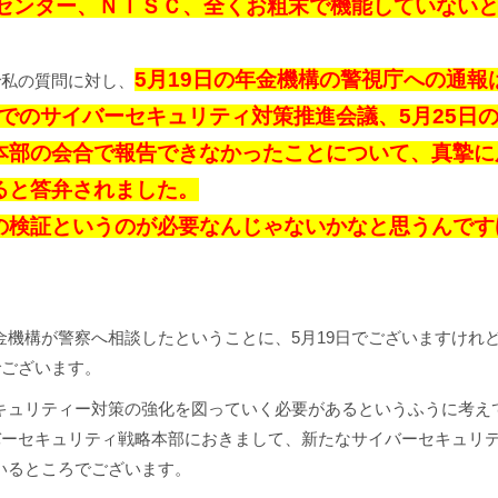
センター、ＮＩＳＣ、全くお粗末で機能していない
5月19日の年金機構の警視庁への通報
で私の質問に対し、
邸でのサイバーセキュリティ対策推進会議、5月25日
本部の会合で報告できなかったことについて、真摯に
ると答弁されました。
の検証というのが必要なんじゃないかなと思うんです
。
機構が警察へ相談したということに、5月19日でございますけれ
でございます。
キュリティー対策の強化を図っていく必要があるというふうに考え
バーセキュリティ戦略本部におきまして、新たなサイバーセキュリ
いるところでございます。