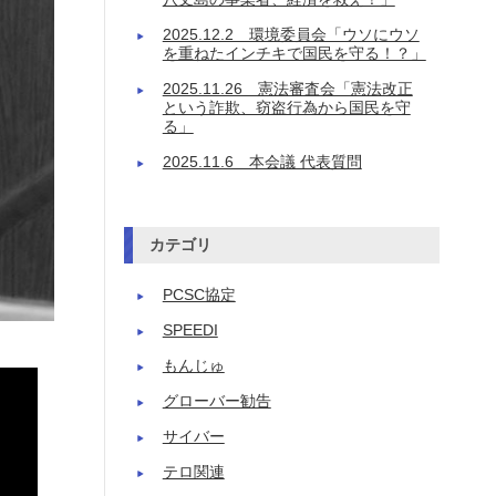
2025.12.2 環境委員会「ウソにウソ
を重ねたインチキで国民を守る！？」
2025.11.26 憲法審査会「憲法改正
という詐欺、窃盗行為から国民を守
る」
2025.11.6 本会議 代表質問
カテゴリ
PCSC協定
SPEEDI
もんじゅ
グローバー勧告
サイバー
テロ関連