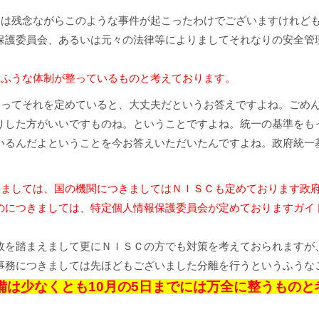
は残念ながらこのような事件が起こったわけでございますけれど
保護委員会、あるいは元々の法律等によりましてそれなりの安全管
うふうな体制が整っているものと考えております。
ってそれを定めていると、大丈夫だというお答えですよね。ごめ
りした方がいいですものね。ということですよね。統一の基準をも
いるんだよということを今お答えいただいたんですよね。政府統一
きましては、国の機関につきましてはＮＩＳＣも定めております政
のにつきましては、特定個人情報保護委員会が定めておりますガイ
故を踏まえまして更にＮＩＳＣの方でも対策を考えておられますが
事務につきましては先ほどもございました分離を行うというふうな
備は少なくとも10月の5日までには万全に整うものと