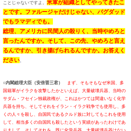
米軍が組織としてやってきたこ
ことじゃないですよ。
とです。ファルージャだけじゃない、バグダッド
でもラマディでも。
総理、アメリカに民間人の殺りく、当時やめろと
言ったんですか。そして、この先、やめろと言え
るんですか、引き揚げられるんですか。お答えく
ださい
。
○内閣総理大臣（安倍晋三君）
まず、そもそもなぜ米国、多
国籍軍がイラクを攻撃したかといえば、大量破壊兵器、当時の
サダム・フセイン独裁政権が、これはかつては間違いなく化学
兵器を持ち、そしてそれをイラン・イラク戦争でも使用し、多
くの人々を殺し、自国民であるクルド族に対してもこれを使用
して、相当多くの自国民も殺したという実績があったわけであ
りまして、そしてそれを、既に化学兵器、大量破壊兵器はない