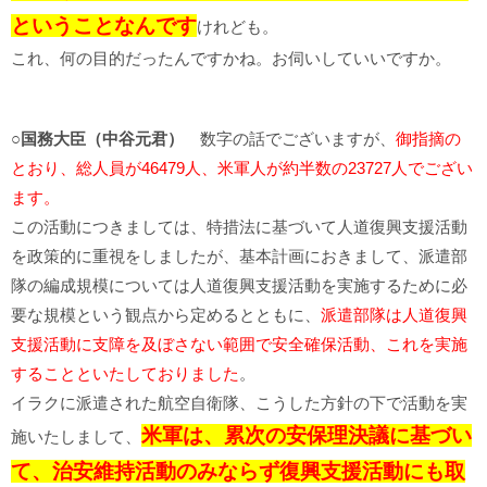
ということなんです
けれども。
これ、何の目的だったんですかね。お伺いしていいですか。
○国務大臣（中谷元君）
数字の話でございますが、
御指摘の
とおり、総人員が46479人、米軍人が約半数の23727人でござい
ます。
この活動につきましては、特措法に基づいて人道復興支援活動
を政策的に重視をしましたが、基本計画におきまして、派遣部
隊の編成規模については人道復興支援活動を実施するために必
要な規模という観点から定めるとともに、
派遣部隊は人道復興
支援活動に支障を及ぼさない範囲で安全確保活動、これを実施
することといたしておりました
。
イラクに派遣された航空自衛隊、こうした方針の下で活動を実
米軍は、累次の安保理決議に基づい
施いたしまして、
て、治安維持活動のみならず復興支援活動にも取