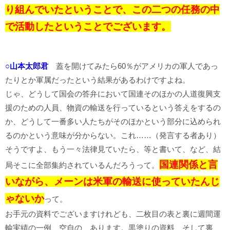
り組んでいたということで、この二つの任務の中
で活動したということでございます。
○山本太郎君
蓋を開けてみたら60％がアメリカの軍人であっ
たりとか軍属だったという結果があるわけですよね。
じゃ、どうして国会の答弁において国連そのほかの人道復興支
援のための人員、物資の輸送を行っているという答えをするの
か、どうして一番多い人たちがそのほかという部分に込められ
るのかという意味が分からない。これ……（発言する者あり）
そうですよ、もう一々法律見ていたら、等と書いて、など、結
国連関係と言
局そこに全部集約されているんだろうって。
いながら、メーンは米軍の輸送に使っていたんじ
ゃないか
って。
お手元の資料でございますけれども、二枚目の表と裏に週間運
輸実績の一例、空自の、あります。黒塗りの資料、そして裏