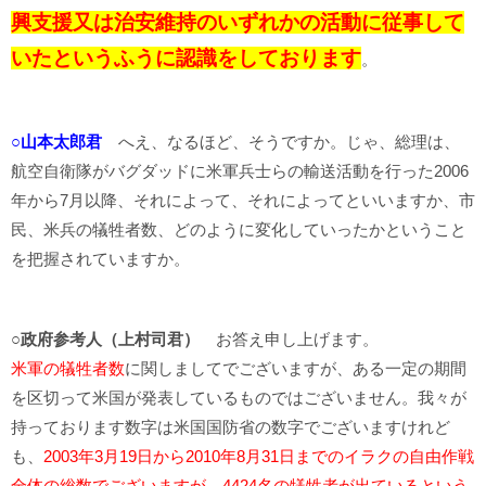
興支援又は治安維持のいずれかの活動に従事して
いたというふうに認識をしております
。
○山本太郎君
へえ、なるほど、そうですか。じゃ、総理は、
航空自衛隊がバグダッドに米軍兵士らの輸送活動を行った2006
年から7月以降、それによって、それによってといいますか、市
民、米兵の犠牲者数、どのように変化していったかということ
を把握されていますか。
○政府参考人（上村司君）
お答え申し上げます。
米軍の犠牲者数
に関しましてでございますが、ある一定の期間
を区切って米国が発表しているものではございません。我々が
持っております数字は米国国防省の数字でございますけれど
も、
2003年3月19日から2010年8月31日までのイラクの自由作戦
全体の総数でございますが、4424名の犠牲者が出ているという