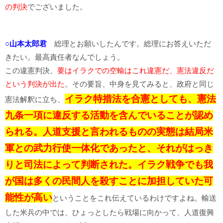
の判決
でございました。
○山本太郎君
総理とお願いしたんです。総理にお答えいただ
きたい。最高責任者なんでしょう。
この違憲判決、
要はイラクでの空輸はこれ違憲だ、憲法違反だ
という判決が出た
。その要旨、中身を見てみると、政府と同じ
イラク特措法を合憲としても、憲法
憲法解釈に立ち、
九条一項に違反する活動を含んでいることが認め
られる。人道支援と言われるものの実態は結局米
軍との武力行使一体化であったと、それがはっき
りと司法によって判断された。イラク戦争でも我
が国は多くの民間人を殺すことに加担していた可
能性が高い
ということをこれ伝えているわけですよね。輸送
した米兵の中では、ひょっとしたら戦場に向かって、人道復興