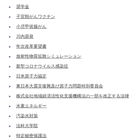
奨学金
子宮頸がんワクチン
小児甲状腺がん
川内原発
年次改革要望書
放射性物質拡散シミュレーション
新型コロナウイルス感染症
日米原子力協定
東日本大震災復興及び原子力問題特別委員会
株式会社地域経済活性化支援機構法の一部を改正する法律
水素エネルギー
汚染水対策
法科大学院
特定秘密保護法