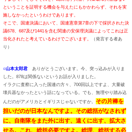
ということを証明する機会を与えたにもかかわらず、それを実
施しなかったというわけであります。
そこで、国連決議において、国連憲章第7章の下で採択された決
議678、687及び1441を含む関連の安保理決議によってこれは正
当化されたと考えているわけでございます。
（発言する者あ
り）
○山本太郎君
ありがとうございます。今、突っ込みが入りま
した。878は関係ないというお話が入りました。
イラクに査察に入った国連の方々、700回以上ですよ、大量破
壊兵器なかったという話になっている。でも、無理やり踏み込
その片棒を
んだのがアメリカとイギリスじゃないですか。
担いだのが日本なんですよ。その総括がなされず
に、自衛隊をまた外に出す、遠くに出す、拡大さ
せる。これ、総括必要ですよ。総理、総括する必