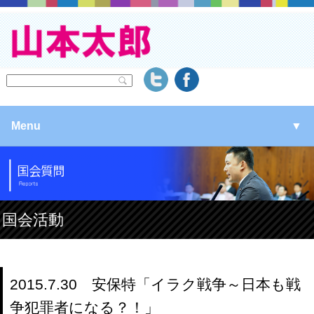
Menu
▼
▼
▼
国会活動
▼
2015.7.30 安保特「イラク戦争～日本も戦
争犯罪者になる？！」