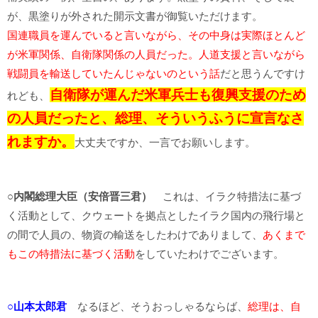
が、黒塗りが外された開示文書が御覧いただけます。
国連職員を運んでいると言いながら、その中身は実際ほとんど
が米軍関係、自衛隊関係の人員だった。人道支援と言いながら
戦闘員を輸送していたんじゃないのという話
だと思うんですけ
自衛隊が運んだ米軍兵士も復興支援のため
れども、
の人員だったと、総理、そういうふうに宣言なさ
れますか。
大丈夫ですか、一言でお願いします。
○内閣総理大臣（安倍晋三君）
これは、イラク特措法に基づ
く活動として、クウェートを拠点としたイラク国内の飛行場と
の間で人員の、物資の輸送をしたわけでありまして、
あくまで
もこの特措法に基づく活動
をしていたわけでございます。
○山本太郎君
なるほど、そうおっしゃるならば、
総理は、自