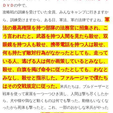
ＤＶＤ
の中で。
攻略戦の訓練を受けていた全員、みんなキャンプに行きますか
軍
ら、訓練受けますから、ある日、軍法、軍の法律ですよね、
法の最高権限を持つ部隊の法務官に招集され、こ
う言われたと。武器を持つ人間を見たら殺せ、双
眼鏡を持つ人も殺せ、携帯電話を持つ人は殺せ、
何も持たず敵対行為がなかったとしても、走って
いる人、逃げる人は何か画策しているとみなし、
殺せ、白旗を掲げ命令に従ったとしても、わなと
みなし、殺せと指示した。ファルージャで僕たち
はその交戦規定に従った。
米兵たちは、ブルドーザーと
戦車を使って家屋を一つ一つひき潰し、人間は撃ち尽くしたか
ら、犬や猫や鶏など動くものは何でも撃った。動物もいなくな
ったから死体も撃ったと。これ、一部のおかしな米兵がやった