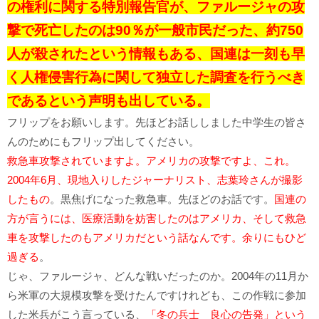
の権利に関する特別報告官が、ファルージャの攻
撃で死亡したのは90％が一般市民だった、約750
人が殺されたという情報もある、国連は一刻も早
く人権侵害行為に関して独立した調査を行うべき
であるという声明も出している。
フリップをお願いします。先ほどお話ししました中学生の皆さ
んのためにもフリップ出してください。
救急車攻撃されていますよ。アメリカの攻撃ですよ、これ。
2004年6月、現地入りしたジャーナリスト、志葉玲さんが撮影
したもの
。黒焦げになった救急車。先ほどのお話です。
国連の
方が言うには、医療活動を妨害したのはアメリカ、そして救急
車を攻撃したのもアメリカだという話なんです。余りにもひど
過ぎる
。
じゃ、ファルージャ、どんな戦いだったのか。2004年の11月か
ら米軍の大規模攻撃を受けたんですけれども、この作戦に参加
した米兵がこう言っている、
「冬の兵士 良心の告発」という