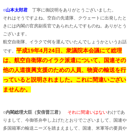
○山本太郎君
丁寧に御説明をありがとうございました。
それはそうですよね。空自の先遣隊、クウェートに出発したと
きには内閣の官房副長官であられたんですものね。ありがとう
ございます。
航空自衛隊、イラクで何を運んでいたんでしょうかというお話
平成19年4月24日、衆議院本会議にて総理
です。
は、航空自衛隊のイラク派遣について、国連その
他の人道復興支援のための人員、物資の輸送を行
っていると説明されました。これに間違いござい
ませんか。
○内閣総理大臣（安倍晋三君）
それに間違いはない
わけであ
りまして、今御答弁申し上げたとおりでございまして、国連や
多国籍軍の輸送ニーズを踏まえまして、国連、米軍等の要員や