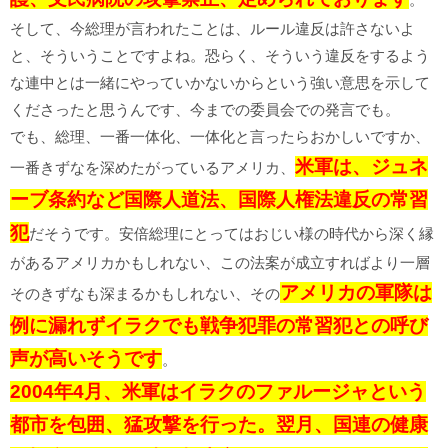
そして、今総理が言われたことは、ルール違反は許さないよ
と、そういうことですよね。恐らく、そういう違反をするよう
な連中とは一緒にやっていかないからという強い意思を示して
くださったと思うんです、今までの委員会での発言でも。
でも、総理、一番一体化、一体化と言ったらおかしいですか、
米軍は、ジュネ
一番きずなを深めたがっているアメリカ、
ーブ条約など国際人道法、国際人権法違反の常習
犯
だそうです。安倍総理にとってはおじい様の時代から深く縁
があるアメリカかもしれない、この法案が成立すればより一層
アメリカの軍隊は
そのきずなも深まるかもしれない、その
例に漏れずイラクでも戦争犯罪の常習犯との呼び
声が高いそうです
。
2004年4月、米軍はイラクのファルージャという
都市を包囲、猛攻撃を行った。翌月、国連の健康