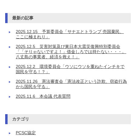
最新の記事
2025.12.15 予算委員会「サナエとトランプ 売国棄民、
ここに極まれり」
2025.12.5 災害対策及び東日本大震災復興特別委員会
「「そりゃないですよ！」借金しろでは持たない・・・。
八丈島の事業者、経済を救え！」
2025.12.2 環境委員会「ウソにウソを重ねたインチキで
国民を守る！？」
2025.11.26 憲法審査会「憲法改正という詐欺、窃盗行為
から国民を守る」
2025.11.6 本会議 代表質問
カテゴリ
PCSC協定