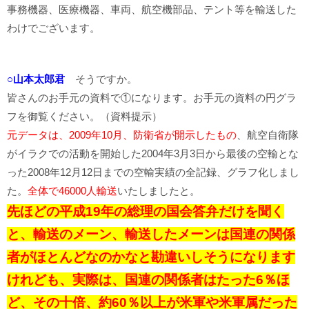
事務機器、医療機器、車両、航空機部品、テント等を輸送した
わけでございます。
○山本太郎君
そうですか。
皆さんのお手元の資料で①になります。お手元の資料の円グラ
フを御覧ください。（資料提示）
元データは、2009年10月、防衛省が開示したもの
、航空自衛隊
がイラクでの活動を開始した2004年3月3日から最後の空輸とな
った2008年12月12日までの空輸実績の全記録、グラフ化しまし
た。
全体で46000人輸送
いたしましたと。
先ほどの平成19年の総理の国会答弁だけを聞く
と、輸送のメーン、輸送したメーンは国連の関係
者がほとんどなのかなと勘違いしそうになります
けれども、実際は、国連の関係者はたった6％ほ
ど、その十倍、約60％以上が米軍や米軍属だった