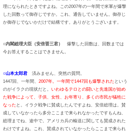
理になられたときですよね。この2007年の一年間で米軍が爆撃
した回数って御存じですか。これ、通告していません。御存じ
か御存じでないかだけで結構です。ありがとうございます。
○内閣総理大臣（安倍晋三君）
爆撃した回数は、回数までは
今お答えすることはできません。
○山本太郎君
済みません、突然の質問。
1447回、一年間、
2007年。一年間で1447回も爆撃された
という
のがイラクの現状だと。
いわゆるテロとの闘いと先進国が始め
た戦争によって、子供、女性、お年寄り、多くの市民が犠牲に
なった
と。イラク戦争に賛成したんですよね、安倍総理は。賛
成していなかったら多分ここまで来られなかったですもんね、
総理までね、途中で。アメリカ兵の輸送に関しても賛成された
わけですよね。これ、賛成されていなかったらここまで来られ