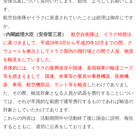
安保法案について質問いたします。総理、よろしくお願いしま
す。
航空自衛隊がイラクに派遣されていたことは総理は御存じです
か。
○内閣総理大臣（安倍晋三君）
航空自衛隊は、イラク特措法
に基づきまして、平成16年3月から平成20年12月までの間、ク
ウェートを拠点としてイラク国内の飛行場との間で人員、物資
を輸送をしていました。
具体的には、イラクの復興状況や国連、多国籍軍の輸送ニーズ
等を踏まえまして、国連、米軍等の要員や事務機器、医療機
器、車両、航空機部品、テント等を輸送
したわけでありまし
た。その際、輸送対象となる人員が武器を携行することについ
ては、それが常識的な範囲で通常携行するものであれば輸送の
対象としていたわけであります。
これらの内容は、活動期間中や活動終了後に国会に説明、報告
するとともに、適切に公表をしております。