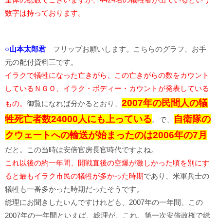
数字は持っております。
○山本太郎君
フリップお願いします。こちらのグラフ、お手
元の配付資料三です。
イラクで犠牲になった亡きがら、この亡きがらの数をカウント
しているＮＧＯ、イラク・ボディー・カウントが発表している
2007年の民間人の犠
もの。
御覧になれば分かるとおり、
牲死亡者数24000人にも上っている
自衛隊の
。で、
クウェートへの輸送が始まったのは2006年の7月
だと。この当時は安倍官房長官時代ですよね。
これ以後の約一年間、開戦直後の空爆が激しかった頃を別にす
ると最もイラク市民の犠牲が多かった時期
であり、米軍兵士の
犠牲も一番多かった時期だったそうです。
総理にお聞きしたいんですけれども、2007年の一年間、この
2007年の一年間といえば、総理が、これ、第一次安倍政権で総