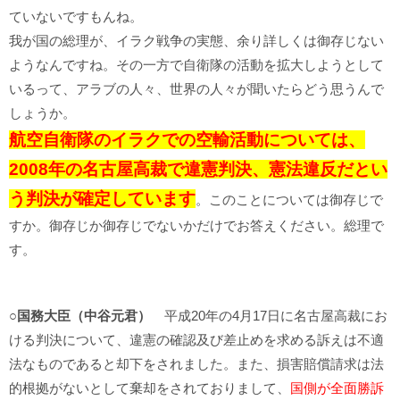
ていないですもんね。
我が国の総理が、イラク戦争の実態、余り詳しくは御存じない
ようなんですね。その一方で自衛隊の活動を拡大しようとして
いるって、アラブの人々、世界の人々が聞いたらどう思うんで
しょうか。
航空自衛隊のイラクでの空輸活動については、
2008年の名古屋高裁で違憲判決、憲法違反だとい
う判決が確定しています
。このことについては御存じで
すか。御存じか御存じでないかだけでお答えください。総理で
す。
○国務大臣（中谷元君）
平成20年の4月17日に名古屋高裁にお
ける判決について、違憲の確認及び差止めを求める訴えは不適
法なものであると却下をされました。また、損害賠償請求は法
的根拠がないとして棄却をされておりまして、
国側が全面勝訴