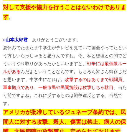
対して支援や協力を行うことはないわけでありま
す
。
○山本太郎君
ありがとうございます。
夏休みでたまたま中学生がテレビを見ていて国会やってたとい
う方もいらっしゃると思うんですね。今、私と総理との間でど
ういうやり取りがあったかといいますと、
戦争には最低限ルー
ルがある
んだよということなんです。もちろん皆さん御存じだ
と思います、中学生になれば。
攻撃するのはあくまで戦闘員、
軍事拠点であり、一般市民や民間施設は攻撃しちゃ駄目
、当た
り前ですよね。これに反するものは戦争違反とする、当然で
す。
アメリカが批准しているジュネーブ条約では、民
間人に対する攻撃、殺人、傷害は禁止、病人の保
護、文民病院の攻撃禁止、定められております
。