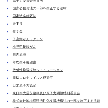
原子力委員会設置法
国家公務員法の一部を改正する法律
国家戦略特区法
天下り
奨学金
子宮頸がんワクチン
小児甲状腺がん
川内原発
年次改革要望書
放射性物質拡散シミュレーション
新型コロナウイルス感染症
日米原子力協定
東日本大震災復興及び原子力問題特別委員会
株式会社地域経済活性化支援機構法の一部を改正する法律