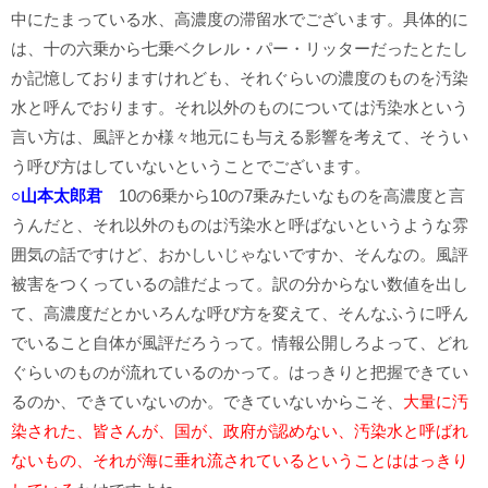
中にたまっている水、高濃度の滞留水でございます。具体的に
は、十の六乗から七乗ベクレル・パー・リッターだったとたし
か記憶しておりますけれども、それぐらいの濃度のものを汚染
水と呼んでおります。それ以外のものについては汚染水という
言い方は、風評とか様々地元にも与える影響を考えて、そうい
う呼び方はしていないということでございます。
○山本太郎君
10の6乗から10の7乗みたいなものを高濃度と言
うんだと、それ以外のものは汚染水と呼ばないというような雰
囲気の話ですけど、おかしいじゃないですか、そんなの。風評
被害をつくっているの誰だよって。訳の分からない数値を出し
て、高濃度だとかいろんな呼び方を変えて、そんなふうに呼ん
でいること自体が風評だろうって。情報公開しろよって、どれ
ぐらいのものが流れているのかって。はっきりと把握できてい
るのか、できていないのか。できていないからこそ、
大量に汚
染された、皆さんが、国が、政府が認めない、汚染水と呼ばれ
ないもの、それが海に垂れ流されているということははっきり