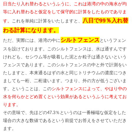
日当たり入れ替わるというふうに、これは港湾の中の海水が均
等に入れ替わると仮定をして保守的に計算をしたものでありま
八日で99％入れ替
す。
これを単純に計算をいたしますと、
わる計算になります。
シルトフェンス
ただ、実際には、港湾の中に
というフェン
スを設けております。このシルトフェンスは、水は通すんです
けれども、セシウム等が吸着した泥とか粒子は通さないという
フェンスであります。このシルトフェンスの中と外で計測をい
たしますと、本来通るはずの水と同じトリチウムの濃度につき
ましても一桁、二桁違います。つまり、外の方が低うございま
す。ということは、この
シルトフェンスによって、やはり中の
水を何らかとどめ置くという効果があるというふうに考えてお
ります。
その意味で、先ほどの47.3％というのは一番極端な仮定をした
場合の大きな数値であるという前提でお答えをさせていただき
ます。