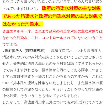
とをはっきり言っていただいたと思います、いろんな言い訳を
政府の汚染水対策の主な対象
されていますけれども、
であった汚染水と政府の汚染水対策の主な対象で
はなかった汚染水。
資源エネルギー庁、これまで政府の汚染水対策の主な対象では
なかった汚染水、これ、コントロールされていないということ
ですよね。
○政府参考人（糟谷敏秀君）
高濃度滞留水、つまり高濃度の
汚染水についてのみ対策を講じてきたということではございま
せん。優先的に濃度の高いものから対策は講じてきておったわ
けでありますけれども、排水路から流出しておる雨水につきま
しても放射性物質を一部含むことがあるものですから、これに
ついて排水路の流域を除染をいたしましたり、また排水路の底
の掃除をして汚泥を取ったり、そういうことをやって排水路の
浄化対策、そういうことも進めてまいりました。
したがって、高濃度汚染水以外についても対策は講じてきてお