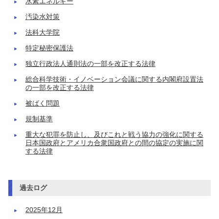
水素エネルギー
汚染水対策
法科大学院
特定秘密保護法
独立行政法人通則法の一部を改正する法律
総合科学技術・イノベーション会議に関する内閣府設置法
の一部を改正する法律
被ばく問題
規制基準
重大な犯罪を防止し、及びこれと戦う協力の強化に関する
日本国政府とアメリカ合衆国政府との間の協定の実施に関
する法律
過去ログ
2025年12月