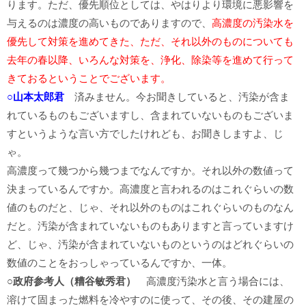
ります。ただ、優先順位としては、やはりより環境に悪影響を
与えるのは濃度の高いものでありますので、
高濃度の汚染水を
優先して対策を進めてきた、ただ、それ以外のものについても
去年の春以降、いろんな対策を、浄化、除染等を進めて行って
きておるということでございます。
○山本太郎君
済みません。今お聞きしていると、汚染が含ま
れているものもございますし、含まれていないものもございま
すというような言い方でしたけれども、お聞きしますよ、じ
ゃ。
高濃度って幾つから幾つまでなんですか。それ以外の数値って
決まっているんですか。高濃度と言われるのはこれぐらいの数
値のものだと、じゃ、それ以外のものはこれぐらいのものなん
だと。汚染が含まれていないものもありますと言っていますけ
ど、じゃ、汚染が含まれていないものというのはどれぐらいの
数値のことをおっしゃっているんですか、一体。
○政府参考人（糟谷敏秀君）
高濃度汚染水と言う場合には、
溶けて固まった燃料を冷やすのに使って、その後、その建屋の