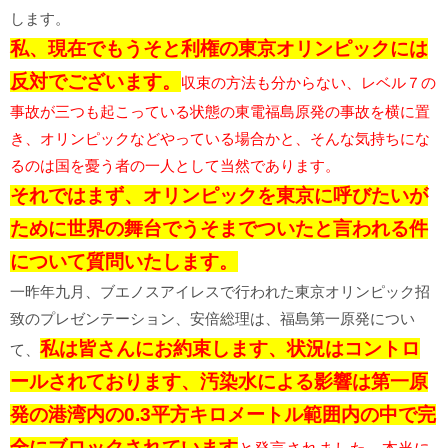
します。
私、現在でもうそと利権の東京オリンピックには
反対でございます。
収束の方法も分からない、レベル７の
事故が三つも起こっている状態の東電福島原発の事故を横に置
き、オリンピックなどやっている場合かと、そんな気持ちにな
るのは国を憂う者の一人として当然であります。
それではまず、オリンピックを東京に呼びたいが
ために世界の舞台でうそまでついたと言われる件
について質問いたします。
一昨年九月、ブエノスアイレスで行われた東京オリンピック招
致のプレゼンテーション、安倍総理は、福島第一原発につい
私は皆さんにお約束します、状況はコントロ
て、
ールされております、汚染水による影響は第一原
発の港湾内の0.3平方キロメートル範囲内の中で完
全にブロックされています