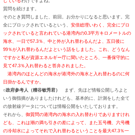
している
わけですよね。
質問を続けます。
そのとき質問しました、前回。お分かりになると思います。完
全にブロックされているという、
安倍総理いわく、完全にブロ
ックされていると言われている港湾内の0.3平方キロメートルの
海水、一日で57.3％、中と外が入れ替わるんだよ、五日後に
99％が入れ替わるんだよという話をしました。これ、どうなん
ですかと私が資源エネルギー庁に聞いたところ、一番保守的に
見て47.3％入れ替わると答弁されました。
港湾内のほとんどの海水が港湾外の海水と入れ替わるのに何
日掛かるんですか。
○政府参考人（糟谷敏秀君）
まず、先ほど情報公開しろよと
いう御指摘がありましたけれども、基本的に、計測をした全て
の放射線データについては情報公開をいたしております。
それから、
御質問の港湾内の海水の入れ替わりでありますけれ
ども、これは潮の満ち引きの差によって、また五号機、六号機
の冷却水によってそれで入れ替わるということを最大47.3％一