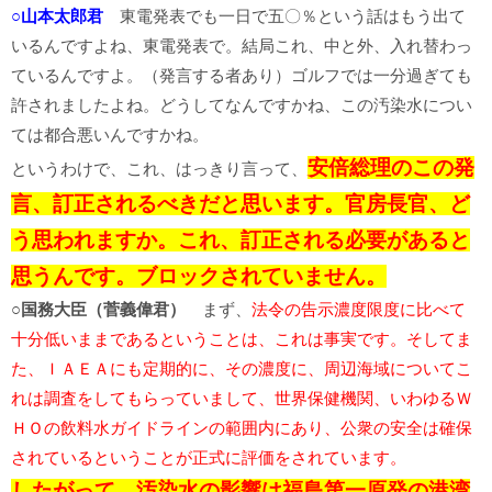
○山本太郎君
東電発表でも一日で五〇％という話はもう出て
いるんですよね、東電発表で。結局これ、中と外、入れ替わっ
ているんですよ。（発言する者あり）ゴルフでは一分過ぎても
許されましたよね。どうしてなんですかね、この汚染水につい
ては都合悪いんですかね。
安倍総理のこの発
というわけで、これ、はっきり言って、
言、訂正されるべきだと思います。官房長官、ど
う思われますか。これ、訂正される必要があると
思うんです。ブロックされていません。
○国務大臣（菅義偉君）
まず、
法令の告示濃度限度に比べて
十分低いままであるということは、これは事実です。そしてま
た、ＩＡＥＡにも定期的に、その濃度に、周辺海域についてこ
れは調査をしてもらっていまして、世界保健機関、いわゆるＷ
ＨＯの飲料水ガイドラインの範囲内にあり、公衆の安全は確保
されているということが正式に評価をされています。
したがって、汚染水の影響は福島第一原発の港湾