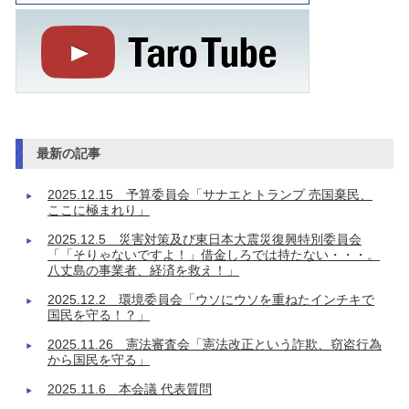
最新の記事
2025.12.15 予算委員会「サナエとトランプ 売国棄民、
ここに極まれり」
2025.12.5 災害対策及び東日本大震災復興特別委員会
「「そりゃないですよ！」借金しろでは持たない・・・。
八丈島の事業者、経済を救え！」
2025.12.2 環境委員会「ウソにウソを重ねたインチキで
国民を守る！？」
2025.11.26 憲法審査会「憲法改正という詐欺、窃盗行為
から国民を守る」
2025.11.6 本会議 代表質問