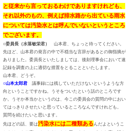
と従来から言っておるわけでありますけれども、
それ以外のもの、例えば排水路から出ている雨水
については汚染水とは呼んでいないというところ
でございます。
○委員長（水落敏栄君）
山本君、ちょっと待ってください。
先ほど、山本君の発言の中で不穏当な言辞があるとの御指摘が
ありました。委員長といたしましては、後刻理事会において速
記録を調査の上に適切な措置をとることといたします。
山本君、どうぞ。
○山本太郎君
議事録には残していただけないというような方
向ということですかね。うそをついたという話のところです
か。うそか本当かというのは、今この委員会の質問の中におい
てはっきりさせたいと思っているところなんですけれども。
質問を続けたいと思います。
汚染水には二種類ある
先ほどの話、要は
んだよというこ