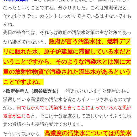
なったということですね。分かりました。これは推測値だと、
それはそうです。カウントしっかりできているはずないですも
んね。
先日の答弁では、それらは政府の汚染水対策の主な対象であっ
政府が言う汚染水は、燃料デブ
た汚染水ではないと、
リに触れた水、原子炉建屋に滞留している水だと
いうことですから、そのような汚染水とは別に大
量の放射性物質で汚染された流出水があるという
ことですよね。
○政府参考人（糟谷敏秀君）
汚染水といいますと建屋の中に
滞留している高濃度の汚染水を皆さんイメージされるものです
から、
何でもかんでも汚染水と言うことによっていろんな風評
被害が生じる
と、そこは十分配慮をしてほしいというふうに地
元の皆様からも要請を受けております。
高濃度の汚染水については汚染水
そういう観点から、