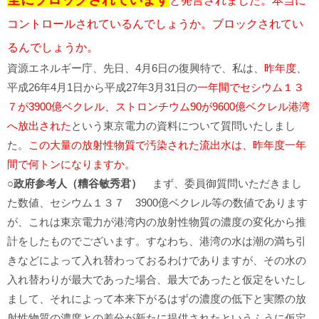
と発言されました。本当に
コントロールされているんでしょうか。ブロックされてい
るんでしょうか。
資源エネルギー庁、先日、4月6日の復興特で、私は、
昨年度
、
平成26年4月1日から平成27年3月31日の
一年間でセシウム１３
７が3900億ベクレル、ストロンチウム90が9600億ベクレル港湾
へ放出された
という東京電力の資料について質問いたしまし
た。
この大量の放射性物質で汚染された流出水は、昨年度一年
間で何トンになりますか。
○政府参考人（糟谷敏秀君）
まず、委員御質問いただきまし
た数値、セシウム１３７ 3900億ベクレル等の数値であります
が、これは東京電力が港湾内の放射性物質の濃度の変化から推
計をしたものでございます。すなわち、港湾の水は潮の満ち引
きなどによって入れ替わっておるわけでありますが、その水の
入れ替わりが最大であった場合、最大であったと仮定をいたし
まして、それによって本来下がるはずの濃度の低下と実際の放
射性物質の濃度との差分が新たに提供されたというふうに仮定