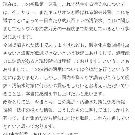
現在は、この福島第一原発、これで発生する汚染水について
は、今、サリー、またキュリオンと呼ばれる除去装置、これを
通すことによって一日当たり約八百トンの汚染水、これに関し
ましてセシウムを約数万分の一程度まで除去しているという状
況にあります。
今回提唱された技術でありますけれども、製氷化を数回繰り返
さないと濃度が低減できないという状況にありまして、処理能
力に課題があると現段階では理解しております。ということも
ありまして、この技術の適用については今検討を行うという予
定にはありません。しかし、国内外様々な学識者がこうして廃
炉・汚染水対策に何らかの貢献をしたいとお考えいただいてい
ることは、本当に感謝を申し上げたいと思います。
政府としては、今後とも、この廃炉・汚染水対策に係る情報、
技術、技術の様々な情報、こうしたものに関してはしっかりと
募って、また集めながら解決に向けた取組、これを推進してい
きたいと思っております。
○山本太郎君 ありがとうございます。