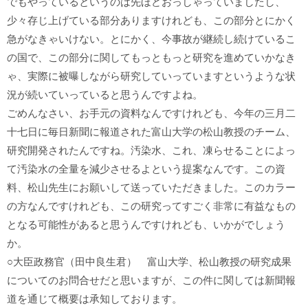
でもやっているというのは先ほどおっしゃっていましたし、
少々存じ上げている部分ありますけれども、この部分とにかく
急がなきゃいけない。とにかく、今事故が継続し続けているこ
の国で、この部分に関してもっともっと研究を進めていかなき
ゃ、実際に被曝しながら研究していっていますというような状
況が続いていっていると思うんですよね。
ごめんなさい、お手元の資料なんですけれども、今年の三月二
十七日に毎日新聞に報道された富山大学の松山教授のチーム、
研究開発されたんですね。汚染水、これ、凍らせることによっ
て汚染水の全量を減少させるよという提案なんです。この資
料、松山先生にお願いして送っていただきました。このカラー
の方なんですけれども、この研究ってすごく非常に有益なもの
となる可能性があると思うんですけれども、いかがでしょう
か。
○大臣政務官（田中良生君） 富山大学、松山教授の研究成果
についてのお問合せだと思いますが、この件に関しては新聞報
道を通じて概要は承知しております。