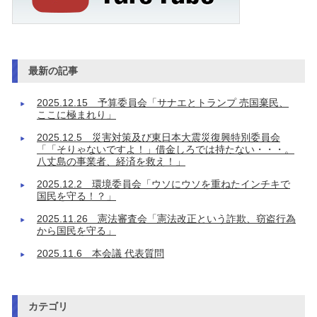
最新の記事
2025.12.15 予算委員会「サナエとトランプ 売国棄民、
ここに極まれり」
2025.12.5 災害対策及び東日本大震災復興特別委員会
「「そりゃないですよ！」借金しろでは持たない・・・。
八丈島の事業者、経済を救え！」
2025.12.2 環境委員会「ウソにウソを重ねたインチキで
国民を守る！？」
2025.11.26 憲法審査会「憲法改正という詐欺、窃盗行為
から国民を守る」
2025.11.6 本会議 代表質問
カテゴリ