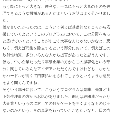
もう既にもっと大きな、便利な、一気にもっと大量のものを処
理できるような機械があるんだよというお話はよく分かりまし
た。
僕が言いたかったのは、こういう例えば基礎的なところから応
援していくよというこのプログラムにおいて、この分野をもっ
と広げていくということがすごく大事なんじゃないかなと。恐
らく、例えば汚染を除去するという部分において、例えばこの
放射性物質、多分いろんな人から提言があったと思うんです。
僕も、中小企業だったり零細企業の方からこの減容化という部
分に関していろんなアイデアいただくんですけれども、なかな
かハードルが高くて門前払いをされてしまうというような意見
をよく聞くんですね。
そういう部分において、こういうプログラムは是非、先ほど山
下芳生理事の方からお話がありました、例えば経団連だったり
大企業というものに対しての何かゲートを開くようなものじゃ
ないのかという、その真逆を行っていただきたいなと、日の当