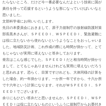
たらないところ、だけど今一番必要なんだよという技術に国が
責任を持って応援するというような形になっていけばいいなと
思いました。
文部科学省にお伺いいたします。
先日の本委員会におきまして、原子力規制庁の放射線防護対策
部長黒木さんが、ＳＰＥＥＤＩ、ＷＳＰＥＥＤＩ、緊急避難に
は役に立たないから使わないというようなことをおっしゃいま
した。地域防災計画、これ作成の際にも時間が掛かって、とて
もじゃないが実用に堪えないと答弁しております。
発言はこんな感じでした。ＳＰＥＥＤＩだと相当時間が掛かり
まして、とてもじゃありませんけれども実用に堪えないだろう
と思われます。恐らく、目算ですけれども、大体同様の計算を
した場合、約一年掛かります。一か所一年ですから、十六か所
で十六年という計算になります。それがＷＳＰＥＥＤＩ、ＳＰ
ＥＥＤＩでございます。
余りにもひどい答弁だと思いませんか。ＳＰＥＥＤＩ、ＷＳＰ
ＥＥＤＩは役に立たないものというふうに規制庁からお墨付き