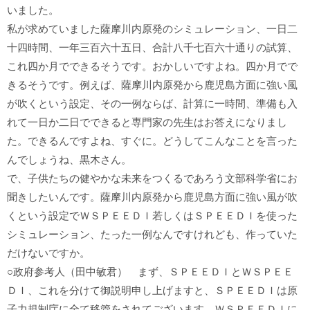
いました。
私が求めていました薩摩川内原発のシミュレーション、一日二
十四時間、一年三百六十五日、合計八千七百六十通りの試算、
これ四か月でできるそうです。おかしいですよね。四か月でで
きるそうです。例えば、薩摩川内原発から鹿児島方面に強い風
が吹くという設定、その一例ならば、計算に一時間、準備も入
れて一日か二日でできると専門家の先生はお答えになりまし
た。できるんですよね、すぐに。どうしてこんなことを言った
んでしょうね、黒木さん。
で、子供たちの健やかな未来をつくるであろう文部科学省にお
聞きしたいんです。薩摩川内原発から鹿児島方面に強い風が吹
くという設定でＷＳＰＥＥＤＩ若しくはＳＰＥＥＤＩを使った
シミュレーション、たった一例なんですけれども、作っていた
だけないですか。
○政府参考人（田中敏君） まず、ＳＰＥＥＤＩとＷＳＰＥＥ
ＤＩ、これを分けて御説明申し上げますと、ＳＰＥＥＤＩは原
子力規制庁に全て移管をされてございます。ＷＳＰＥＥＤＩに