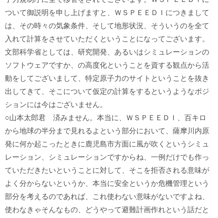
ついて御説明を申し上げますと、ＷＳＰＥＥＤＩにつきまして
は、その時々の気象条件、そして地形状況、そういうのを全て
入れて計算をさせていただくということになってございます。
文部科学省としては、研究開発、あるいはシミュレーションの
ソフトウェアですか、の高度化ということを資する観点から活
動をしてございまして、特定原子力のサイトということを抜き
出してきて、そこについて仮定の計算をするというようなポジ
ションには今はございません。
○山本太郎君 済みません。本当に、ＷＳＰＥＥＤＩ、百キロ
から地球の半分まで見れるよという部分において、薩摩川内原
発に何か起こったときに鹿児島市方面に風が吹くというシミュ
レーション、シミュレーションですからね、一例だけでも作っ
ていただきたいということに対して、そこを拒否される意味が
よく分からないというか、本当に安全というか危機管理という
部分を考えるのであれば、これ使わない意味がないですよね、
使わなきゃそんなもの、どうやって避難計画作れという話だと