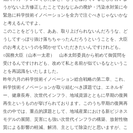
うがない上方修正したことでおなじみの廃炉・汚染水対策に今
緊急に科学技術イノベーションを全力で注ぐべきじゃないかな
と考えるんですよ。
このことをどうして、ああ、取り上げられないんだろうな、ど
うしてすっぽり抜け落ちちゃったんだろうということを、大臣
のお考えというのを聞かせていただきたいんですけれども。
○国務大臣（山本一太君） 山本太郎委員から初めて御質問を
受けるんですけれども、改めて私と名前が似ているなというこ
とを再認識をいたしました。
昨年六月の科学技術イノベーション総合戦略の第二章、これ、
科学技術イノベーションが取り組むべき課題では、エネルギ
ー、健康長寿、次世代インフラ、地域資源とともに早期の復興
再生というものが挙げられております。このうち早期の復興再
生の中では、重点的課題として、地域産業における新ビジネス
モデルの展開、災害にも強い次世代インフラの構築、放射性物
質による影響の軽減、解消、主として除染だと思いますが、こ