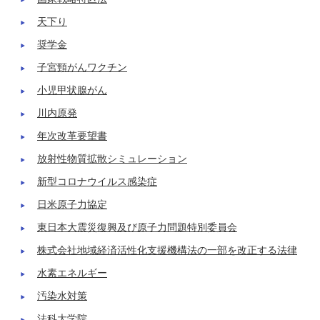
天下り
奨学金
子宮頸がんワクチン
小児甲状腺がん
川内原発
年次改革要望書
放射性物質拡散シミュレーション
新型コロナウイルス感染症
日米原子力協定
東日本大震災復興及び原子力問題特別委員会
株式会社地域経済活性化支援機構法の一部を改正する法律
水素エネルギー
汚染水対策
法科大学院