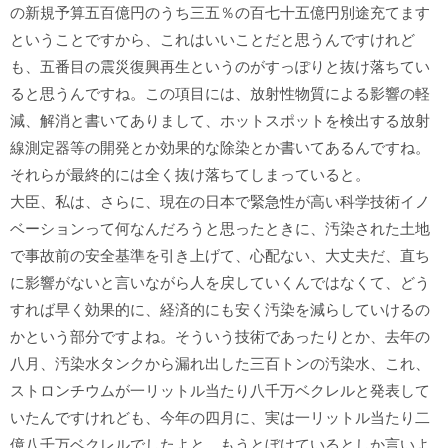
の新規予算五百億円のうち三五％の百七十五億円別途充てます
ということですから、これはいいことだと思うんですけれど
も、五番目の震災復興再生というのがすっぽりと抜け落ちてい
ると思うんですね。この項目には、放射性物質による影響の軽
減、解消と書いてありまして、ホットスポットを検出する放射
線測定器等の開発とか効果的な除染とか書いてあるんですね。
それらが最終的には全く抜け落ちてしまっていると。
大臣、私は、さらに、現在の日本で緊急性が高い科学技術イノ
ベーションって何なんだろうと思ったときに、汚染された土地
で事故前の安全基準を引き上げて、心配ない、大丈夫だ、直ち
に影響がないと言いながら人を戻していくんではなくて、どう
すれば早く効果的に、経済的にも安く汚染を減らしていけるの
かという部分ですよね。そういう技術であったりとか、去年の
八月、汚染水タンクから漏れ出した三百トンの汚染水、これ、
ストロンチウムが一リットル当たり八千万ベクレルと発表して
いたんですけれども、今年の四月に、実は一リットル当たり二
億八千万ベクレルでしたよと、もうとぼけているとしか言いよ