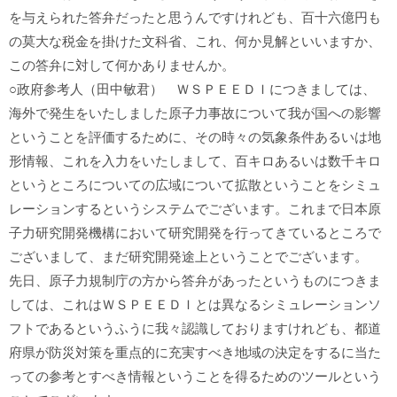
を与えられた答弁だったと思うんですけれども、百十六億円も
の莫大な税金を掛けた文科省、これ、何か見解といいますか、
この答弁に対して何かありませんか。
○政府参考人（田中敏君） ＷＳＰＥＥＤＩにつきましては、
海外で発生をいたしました原子力事故について我が国への影響
ということを評価するために、その時々の気象条件あるいは地
形情報、これを入力をいたしまして、百キロあるいは数千キロ
というところについての広域について拡散ということをシミュ
レーションするというシステムでございます。これまで日本原
子力研究開発機構において研究開発を行ってきているところで
ございまして、まだ研究開発途上ということでございます。
先日、原子力規制庁の方から答弁があったというものにつきま
しては、これはＷＳＰＥＥＤＩとは異なるシミュレーションソ
フトであるというふうに我々認識しておりますけれども、都道
府県が防災対策を重点的に充実すべき地域の決定をするに当た
っての参考とすべき情報ということを得るためのツールという