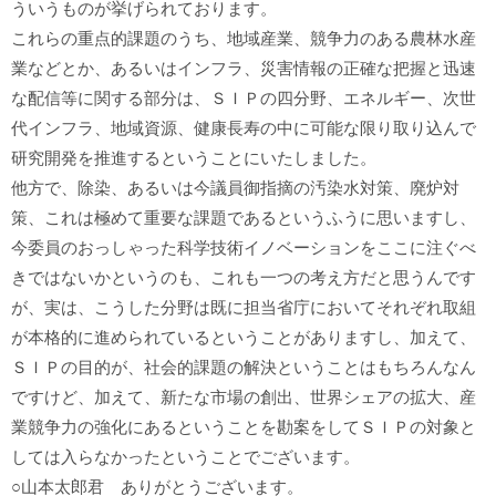
ういうものが挙げられております。
これらの重点的課題のうち、地域産業、競争力のある農林水産
業などとか、あるいはインフラ、災害情報の正確な把握と迅速
な配信等に関する部分は、ＳＩＰの四分野、エネルギー、次世
代インフラ、地域資源、健康長寿の中に可能な限り取り込んで
研究開発を推進するということにいたしました。
他方で、除染、あるいは今議員御指摘の汚染水対策、廃炉対
策、これは極めて重要な課題であるというふうに思いますし、
今委員のおっしゃった科学技術イノベーションをここに注ぐべ
きではないかというのも、これも一つの考え方だと思うんです
が、実は、こうした分野は既に担当省庁においてそれぞれ取組
が本格的に進められているということがありますし、加えて、
ＳＩＰの目的が、社会的課題の解決ということはもちろんなん
ですけど、加えて、新たな市場の創出、世界シェアの拡大、産
業競争力の強化にあるということを勘案をしてＳＩＰの対象と
しては入らなかったということでございます。
○山本太郎君 ありがとうございます。