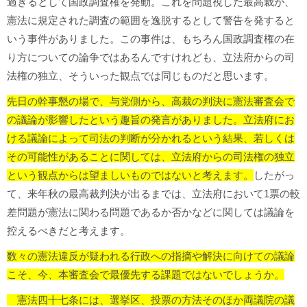
過ぎるとして国政調査権を発動。これを問題視した最高裁が、
憲法に規定された調査の範囲を逸脱するとして警告を発すると
いう事件がありました。この事件は、もちろん国政調査権の在
り方についての論争ではあるんですけれども、立法府からの司
法権の独立、そういった観点では同じものだと思います。
先日の幹事懇の場で、与党側から、高裁の判決に憲法審査会で
の議論が影響したという趣旨の発言がありました。立法府にお
ける議論によって司法の判断が分かれるという結果、若しくは
その可能性があることに関しては、立法府からの司法権の独立
という観点からは望ましいものではないと考えます。
したがっ
て、来年秋の最高裁判決が出るまでは、立法府において1票の較
差問題が憲法に関わる問題であるか否かなどに関しては議論を
控えるべきだと考えます。
数々の憲法違反が疑われる行政への指摘や解決に向けての議論
こそ、今、本審査会で最優先する課題ではないでしょうか。
憲法四十七条には、選挙区、投票の方法そのほか両議院の議