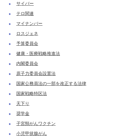
サイバー
テロ関連
マイナンバー
ロスジェネ
予算委員会
健康・医療戦略推進法
内閣委員会
原子力委員会設置法
国家公務員法の一部を改正する法律
国家戦略特区法
天下り
奨学金
子宮頸がんワクチン
小児甲状腺がん