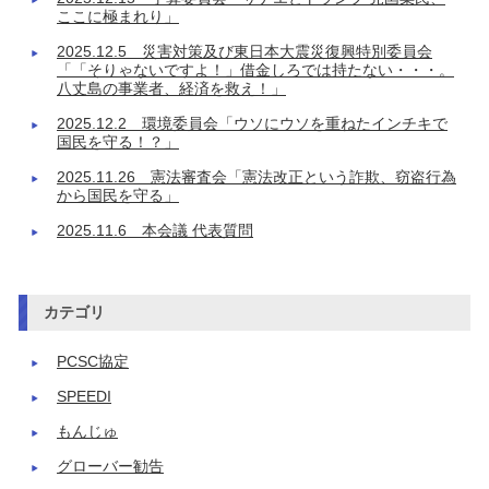
ここに極まれり」
2025.12.5 災害対策及び東日本大震災復興特別委員会
「「そりゃないですよ！」借金しろでは持たない・・・。
八丈島の事業者、経済を救え！」
2025.12.2 環境委員会「ウソにウソを重ねたインチキで
国民を守る！？」
2025.11.26 憲法審査会「憲法改正という詐欺、窃盗行為
から国民を守る」
2025.11.6 本会議 代表質問
カテゴリ
PCSC協定
SPEEDI
もんじゅ
グローバー勧告