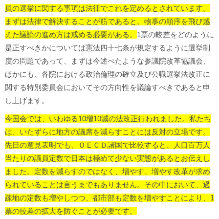
員の選挙に関する事項は法律でこれを定めるとされています。
まずは法律で解決することが筋であると。物事の順序を飛び越
えた議論の進め方は戒める必要がある。
1票の較差をどのように
是正すべきかについては憲法四十七条が規定するように選挙制
度の問題であって、まずは今述べたような参議院改革協議会、
ほかにも、各院における政治倫理の確立及び公職選挙法改正に
関する特別委員会においてその方向性を議論すべきであると申
し上げます。
今国会では、いわゆる10増10減の法改正行われました。私たち
は、いたずらに地方の議席を減らすことには反対の立場です。
先日の意見表明でも、ＯＥＣＤ諸国で比較すると、人口百万人
当たりの議員定数で日本は極めて少ない実態があるとお伝えし
ました。定数を減らすのではなく、増やす、増やす改革が求め
られていることは言うまでもありません。その中において、過
疎地の定数も増やしつつ、都市部も定数を増やすことにより、1
票の較差の拡大を防ぐことが必要です。