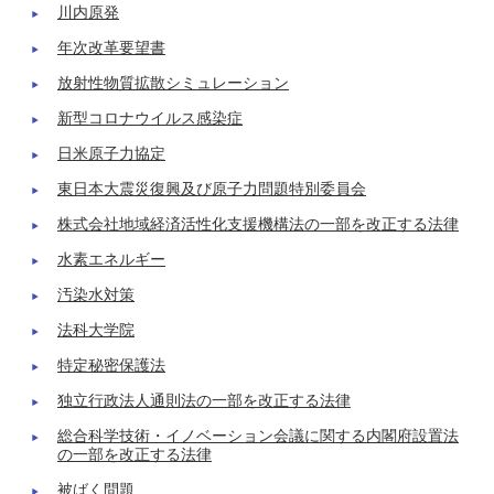
川内原発
年次改革要望書
放射性物質拡散シミュレーション
新型コロナウイルス感染症
日米原子力協定
東日本大震災復興及び原子力問題特別委員会
株式会社地域経済活性化支援機構法の一部を改正する法律
水素エネルギー
汚染水対策
法科大学院
特定秘密保護法
独立行政法人通則法の一部を改正する法律
総合科学技術・イノベーション会議に関する内閣府設置法
の一部を改正する法律
被ばく問題