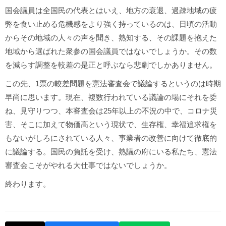
国会議員は全国民の代表とはいえ、地方の衰退、過疎地域の疲
弊を食い止める危機感をより強く持っているのは、日頃の活動
からその地域の人々の声を聞き、熟知する、その課題を抱えた
地域から選ばれた衆参の国会議員ではないでしょうか。その数
を減らす調整を較差の是正と呼ぶなら悲劇でしかありません。
この先、1票の較差問題を憲法審査会で議論するというのは時期
早尚に思います。現在、複数行われている議論の場にそれを委
ね、見守りつつ、本審査会は25年以上の不況の中で、コロナ災
害、そこに加えて物価高という現状で、生存権、幸福追求権を
もないがしろにされている人々、事業者の改善に向けて徹底的
に議論する。国民の負託を受け、熟議の府にいる私たち、憲法
審査会こそがやれる大仕事ではないでしょうか。
終わります。