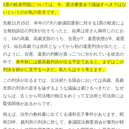
1票の較差問題については、今、憲法審査会で議論すべきではな
いというのが私の意見です。
先般11月15日、本年の7月の参議院選挙に対する1票の較差によ
る無効訴訟の判決が出そろったと。結果は皆さん御存じのとお
り、16の高裁、高裁支部のうち、合憲が7、違憲状態が8、違憲
が1。仙台高裁では合区となってから初の違憲判決が出たと。こ
のように、合憲、違憲の判断が真っ二つに分かれている状況の
中で、
来年秋には最高裁判決が出る予定であると。まずはこの
判決を静かに見守るべきだ、私たちはそう考えます。
この判決が出るまでは、立法府たる国会においては高裁、高裁
支部の判決の是非を論ずるような議論は避けるべきだと。なぜ
ならば、古くから司法権の独立をめぐって立法府と司法府には
緊張関係があるからです。
例えば、法学の教科書に出てくる浦和充子事件があります。昭
和23年、裁判所の判決に対して、参議院法務委員会が量刑が軽