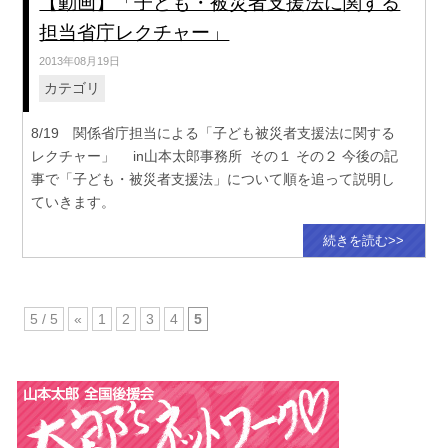
【動画】「子ども・被災者支援法に関する
担当省庁レクチャー」
2013年08月19日
カテゴリ
8/19 関係省庁担当による「子ども被災者支援法に関する
レクチャー」 in山本太郎事務所 その１ その２ 今後の記
事で「子ども・被災者支援法」について順を追って説明し
ていきます。
続きを読む>>
5 / 5
«
1
2
3
4
5