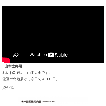
○山本太郎君
れいわ新選組、山本太郎です。
能登半島地震から今日で４３０日。
資料①。