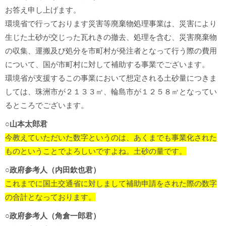
お答え申し上げます。
環境省で行っております災害等廃棄物処理事業は、災害により
生じた土砂が交じった瓦れきの撤去、処理を含む、災害廃棄物
の収集、運搬及び処分を市町村が発注者となって行う際の費用
について、国が市町村に対して補助する事業でございます。
環境省が支援するこの事業において想定される土砂量につきま
しては、珠洲市が２１３３㎥、輪島市が１２５８㎥となってい
るところでございます。
○山本太郎君
今教えていただいた数字というのは、あくまでも事業化された
ものということでよろしいですよね。土砂の量です。
○政府参考人（内田欽也君）
これまでに国土交通省に対しまして補助申請をされた際の数字
の合計となっております。
○政府参考人（角倉一郎君）