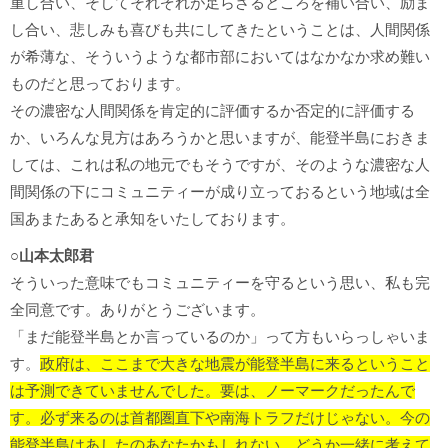
重し合い、そしてそれぞれが足らざるところを補い合い、励ま
し合い、悲しみも喜びも共にしてきたということは、人間関係
が希薄な、そういうような都市部においてはなかなか求め難い
ものだと思っております。
その濃密な人間関係を肯定的に評価するか否定的に評価する
か、いろんな見方はあろうかと思いますが、能登半島におきま
しては、これは私の地元でもそうですが、そのような濃密な人
間関係の下にコミュニティーが成り立っておるという地域は全
国あまたあると承知をいたしております。
○山本太郎君
そういった意味でもコミュニティーを守るという思い、私も完
全同意です。ありがとうございます。
「まだ能登半島とか言っているのか」って方もいらっしゃいま
す。
政府は、ここまで大きな地震が能登半島に来るということ
は予測できていませんでした。要は、ノーマークだったんで
す。必ず来るのは首都圏直下や南海トラフだけじゃない。今の
能登半島はあしたのあなたかもしれない。どうか一緒に考えて