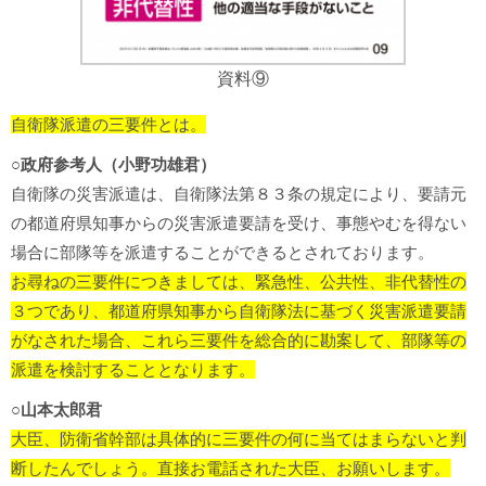
資料⑨
自衛隊派遣の三要件とは。
○政府参考人（小野功雄君）
自衛隊の災害派遣は、自衛隊法第８３条の規定により、要請元
の都道府県知事からの災害派遣要請を受け、事態やむを得ない
場合に部隊等を派遣することができるとされております。
お尋ねの三要件につきましては、緊急性、公共性、非代替性の
３つであり、都道府県知事から自衛隊法に基づく災害派遣要請
がなされた場合、これら三要件を総合的に勘案して、部隊等の
派遣を検討することとなります。
○山本太郎君
大臣、防衛省幹部は具体的に三要件の何に当てはまらないと判
断したんでしょう。直接お電話された大臣、お願いします。