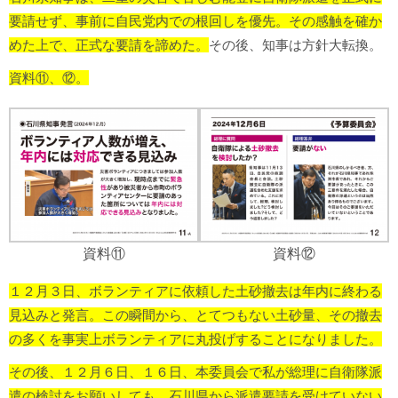
要請せず、事前に自民党内での根回しを優先。その感触を確か
めた上で、正式な要請を諦めた。
その後、知事は方針大転換。
資料⑪、⑫。
資料⑪
資料⑫
１２月３日、ボランティアに依頼した土砂撤去は年内に終わる
見込みと発言。この瞬間から、とてつもない土砂量、その撤去
の多くを事実上ボランティアに丸投げすることになりました。
その後、１２月６日、１６日、本委員会で私が総理に自衛隊派
遣の検討をお願いしても、石川県から派遣要請を受けていない