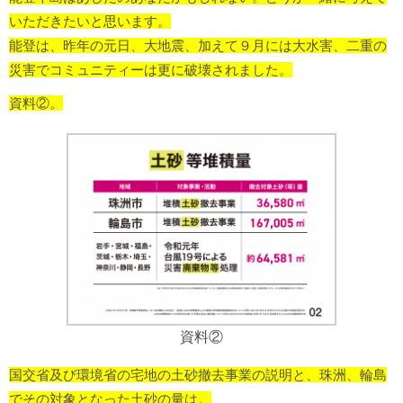
いただきたいと思います。
能登は、昨年の元日、大地震、加えて９月には大水害、二重の
災害でコミュニティーは更に破壊されました。
資料②。
資料②
国交省及び環境省の宅地の土砂撤去事業の説明と、珠洲、輪島
でその対象となった土砂の量は。