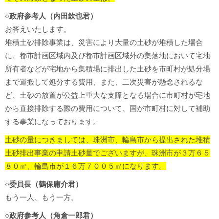
○政府参考人（内田欽也君）
お答えいたします。
堆積土砂排除事業は、災害により大量の土砂が堆積した場合
に、都市計画区域内及び都市計画区域外の集落地において宅地
所有者などが宅地から集積場に排出した土砂を市町村が処分場
まで運搬して処分する費用、また、二次災害が懸念されるな
ど、土砂の放置が公益上重大な支障となる場合に市町村が宅地
から直接排除する際の費用について、国が市町村に対して補助
する事業になっております。
土砂の量につきましては、珠洲市、輪島市から提出された堆積
土砂排出事業の申請土砂量でございますが、珠洲市が３万６５
８０㎥、輪島市が１６万７００５㎥になります。
○委員長（鶴保庸介君）
もう一人、もう一方。
○政府参考人（角倉一郎君）