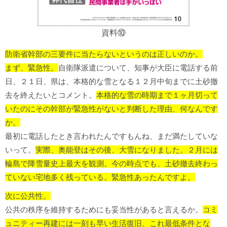
資料⑩
防衛省幹部の三要件に当たらないというのは正しいのか。
まず、緊急性。
自衛隊派遣について、知事が大臣に電話する前
日、２１日、県は、本格的な雪となる１２月中旬までに土砂撤
去を終えたいとコメント。
本格的な雪の時期まで１ヶ月切って
いたのにその幹部が緊急性がないと判断した理由、何なんです
か。
最初に電話したとき言われたんですもんね、まだ満たしていな
いって。
実際、奥能登はその後、大雪になりました。２月には
輪島で降雪量史上最大を観測。今の時点でも、土砂撤去終わっ
ていない宅地多く残っている。緊急性あったんですよ。
次に公共性。
公共の秩序を維持するためにも妥当性があると言えるか。
コミ
ュニティー再建には一刻も早い生活復旧、これ最低条件とな