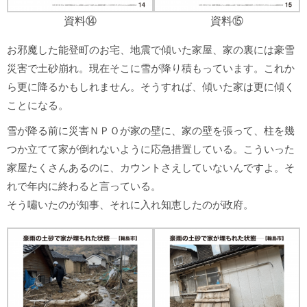
資料⑭
資料⑮
お邪魔した能登町のお宅、地震で傾いた家屋、家の裏には豪雪
災害で土砂崩れ。現在そこに雪が降り積もっています。これか
ら更に降るかもしれません。そうすれば、傾いた家は更に傾く
ことになる。
雪が降る前に災害ＮＰＯが家の壁に、家の壁を張って、柱を幾
つか立てて家が倒れないように応急措置している。こういった
家屋たくさんあるのに、カウントさえしていないんですよ。そ
れで年内に終わると言っている。
そう嘯いたのが知事、それに入れ知恵したのが政府。