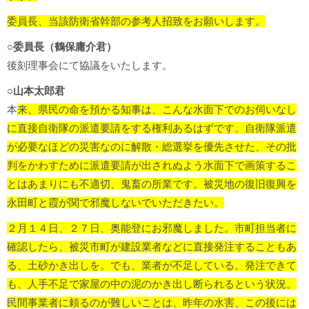
委員長、当該防衛省幹部の参考人招致をお願いします。
○委員長（鶴保庸介君）
後刻理事会にて協議をいたします。
○山本太郎君
本
来、県民の命を預かる知事は、こんな水面下でのお伺いなし
に直接自衛隊の派遣要請をする権利あるはずです。自衛隊派遣
が必要なほどの災害なのに解散・総選挙を優先させた、その批
判をかわすために派遣要請が出されぬよう水面下で画策するこ
とはあまりにも不適切、鬼畜の所業です。被災地の復旧復興を
永田町と霞が関で邪魔しないでいただきたい。
２月１４日、２７日、奥能登にお邪魔しました。
市町担当者に
確認したら、被災市町が建設業者などに直接発注することもあ
る、土砂かき出しを。でも、業者が不足している。発注できて
も、人手不足で家屋の中の泥のかき出し断られるという状況。
民間事業者に頼るのが難しいことは、昨年の水害、この後には