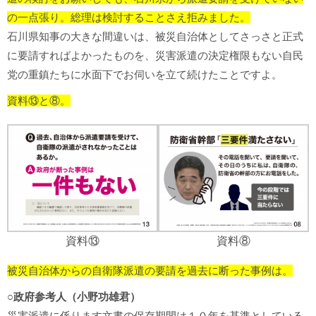
の一点張り。総理は検討することさえ拒みました。
石川県知事の大きな間違いは、被災自治体としてさっさと正式
に要請すればよかったものを、災害派遣の決定権限もない自民
党の重鎮たちに水面下でお伺いを立て続けたことですよ。
資料⑬と⑧。
資料⑬
資料⑧
被災自治体からの自衛隊派遣の要請を過去に断った事例は。
○政府参考人（小野功雄君）
災害派遣に係ります文書の保存期間は１０年を基準としている