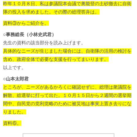
昨年１０月８日、私は参議院本会議で奥能登の土砂撤去に自衛
隊の投入を求めました。その際の総理答弁は。
資料③からご紹介を。
○事務総長（小林史武君）
先生の資料の該当部分を読み上げます。
具体的なニーズが生じました場合には、自衛隊の活用の検討を
含め、政府全体で必要な支援を行ってまいります。
以上です。
○山本太郎君
ところが、ニーズがあるかろくに確認せずに、総理は衆議院を
解散、総選挙に打って出た。１０月１５日から２週間の選挙期
間中、自民党の党利党略のために被災地は事実上置き去りにな
りました。
資料⑥。