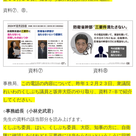
資料⑦、⑧。
資料⑦
資料⑧
事務局、
この電話の内容について、昨年１２月２３日、衆議院
れいわのくしぶち議員と坂井大臣のやり取り、資料７-Ｂで紹介
してください。
○事務総長（小林史武君）
先生の資料の該当部分を読み上げます。
くしぶち委員、はい。くしぶち委員、大臣、知事の方に、自衛
隊に確認したけれども三要件には当たらないというふうに回答