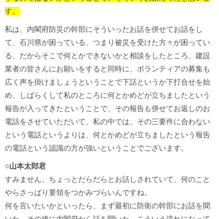
す。
私は、内閣府防災の幹部にそういったお話を併せてお話をし
て、石川県が困っている、つまり被災を受けた方々が困ってい
る、だからそこで何とかできないかと相談をしたところ、建設
業者の皆さんにお願いをすると同時に、ボランティアの募集も
広く声を掛けましょうということで下話というか下打合せを始
め、しばらくして私のところに何とかめどが立ちましたという
報告が入ってきたということで、その報告も併せてお返しのお
電話をさせていただいて、私の中では、その三要件に合わない
という電話というよりは、何とかめどが立ちましたという報告
の電話という認識の方が強いということでございます。
○山本太郎君
すみません、ちょっとだらだらとお話しされていて、何のこと
やらさっぱり要領をつかみづらいんですね。
何を言いたいかといったら、まず最初に防衛の幹部にお話を聞
いた、その後に内閣府から話を聞いた、こういう流れになって