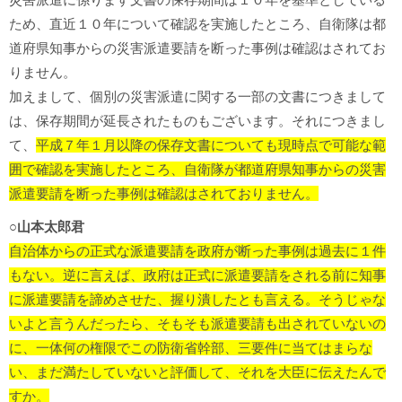
ため、直近１０年について確認を実施したところ、自衛隊は都
道府県知事からの災害派遣要請を断った事例は確認はされてお
りません。
加えまして、個別の災害派遣に関する一部の文書につきまして
は、保存期間が延長されたものもございます。それにつきまし
て、
平成７年１月以降の保存文書についても現時点で可能な範
囲で確認を実施したところ、自衛隊が都道府県知事からの災害
派遣要請を断った事例は確認はされておりません。
○山本太郎君
自治体からの正式な派遣要請を政府が断った事例は過去に１件
もない。逆に言えば、政府は正式に派遣要請をされる前に知事
に派遣要請を諦めさせた、握り潰したとも言える。そうじゃな
いよと言うんだったら、そもそも派遣要請も出されていないの
に、一体何の権限でこの防衛省幹部、三要件に当てはまらな
い、まだ満たしていないと評価して、それを大臣に伝えたんで
すか。