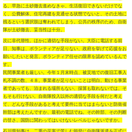
る。早急に土砂撤去進めなきゃ、生活復旧できないだけでな
く、公費解体、住宅再建を見通せる状態でないと、その土地に
残るという選択肢は奪われてしまう。公共の秩序のため、自衛
隊が土砂撤去、妥当性は十分。
次に非代替性。ほかに適切な手段がない。大臣に電話する前
日、知事は、ボランティアが足りない、政府を挙げて応援をお
願いしたいと発言。ボランティア任せの限界を認めているんで
す。
民間事業者も厳しい。今年１月末時点、被災地での復旧工事入
札不調の数、４８。事業者が足りないことは明白。動ける事業
者であっても、泊まれる場所もない、採算も取れないでは、そ
もそも行けない。自衛隊投入以外の適切な手段を何だと考え
て、どんな手段があると考えて要件に当てはまらないと防衛省
幹部は考えたんですか、最初の電話でね。その幹部、その判断
の甘さ、国防に関わってはいけないレベルじゃないですか。
石川県知事は、二重の災害で苦しむ能登に自衛隊派遣を正式に