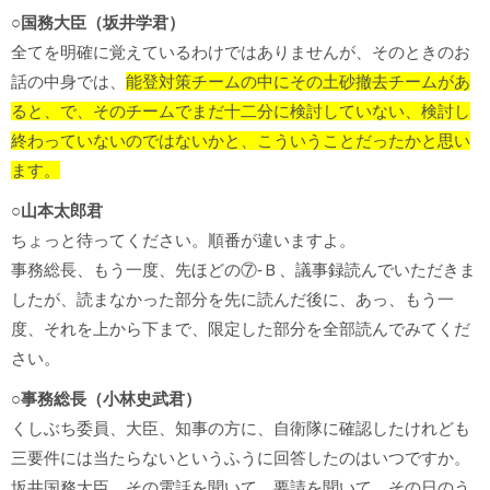
○国務大臣（坂井学君）
全てを明確に覚えているわけではありませんが、そのときのお
話の中身では、
能登対策チームの中にその土砂撤去チームがあ
ると、で、そのチームでまだ十二分に検討していない、検討し
終わっていないのではないかと、こういうことだったかと思い
ます。
○山本太郎君
ちょっと待ってください。順番が違いますよ。
事務総長、もう一度、先ほどの⑦-Ｂ、議事録読んでいただきま
したが、読まなかった部分を先に読んだ後に、あっ、もう一
度、それを上から下まで、限定した部分を全部読んでみてくだ
さい。
○事務総長（小林史武君）
くしぶち委員、大臣、知事の方に、自衛隊に確認したけれども
三要件には当たらないというふうに回答したのはいつですか。
坂井国務大臣、その電話を聞いて、要請を聞いて、その日のう