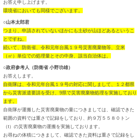
お答え申し上げます。
環境省においても同様でございます。
○山本太郎君
つまり、申請されていないほかにも土砂が山ほどあるというこ
とですね。
続いて、防衛省、令和元年台風１９号災害廃棄物等、立米
（㎥）単位での処理量とその中身、該当自治体は。
○政府参考人（防衛省 小野功雄）
お答えします。
自衛隊は、令和元年台風１９号の対応に関しまして、１２都県
から災害派遣要請を受け、9県で災害廃棄物処理を実施しており
ます。
自衛隊が運搬した災害廃棄物の量につきましては、確認できた
範囲の資料では重さで記録をしており、約９万５５８０トン
（t）の災害廃棄物の運搬を実施しております。
お尋ねの体積につきまして、確認できた資料は重さで記録をし