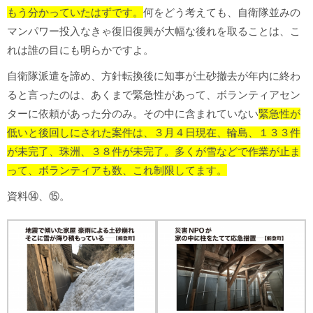
もう分かっていたはずです。
何をどう考えても、自衛隊並みの
マンパワー投入なきゃ復旧復興が大幅な後れを取ることは、こ
れは誰の目にも明らかですよ。
自衛隊派遣を諦め、方針転換後に知事が土砂撤去が年内に終わ
ると言ったのは、あくまで緊急性があって、ボランティアセン
ターに依頼があった分のみ。その中に含まれていない
緊急性が
低いと後回しにされた案件は、３月４日現在、輪島、１３３件
が未完了、珠洲、３８件が未完了。多くが雪などで作業が止ま
って、ボランティアも数、これ制限してます。
資料⑭、⑮。