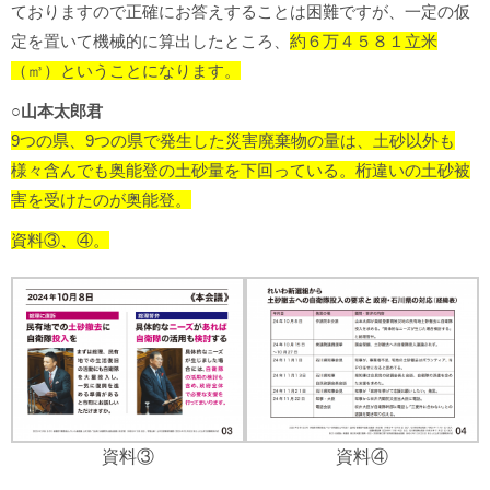
ておりますので正確にお答えすることは困難ですが、一定の仮
定を置いて機械的に算出したところ、
約６万４５８１立米
（㎥）ということになります。
○山本太郎君
9つの県、9つの県で発生した災害廃棄物の量は、土砂以外も
様々含んでも奥能登の土砂量を下回っている。桁違いの土砂被
害を受けたのが奥能登。
資料③、④。
資料③
資料④