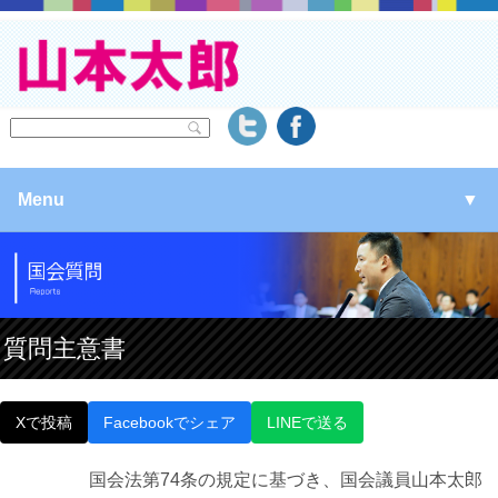
Menu
▼
▼
▼
質問主意書
▼
Xで投稿
Facebookでシェア
LINEで送る
国会法第74条の規定に基づき、国会議員山本太郎