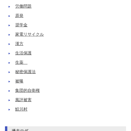
労働問題
原発
奨学金
家電リサイクル
漢方
生活保護
生薬
秘密保護法
被曝
集団的自衛権
風評被害
鮫川村
過去ログ