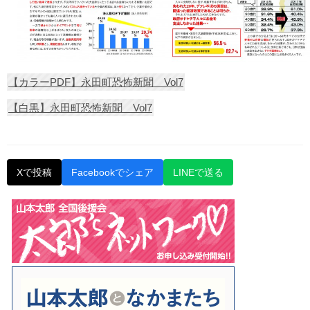
【カラーPDF】永田町恐怖新聞 Vol7
【白黒】永田町恐怖新聞 Vol7
Xで投稿
Facebookでシェア
LINEで送る