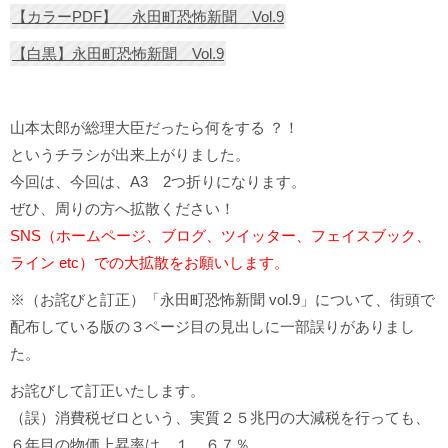
【カラーPDF】 永田町恐怖新聞 Vol.9
【白黒】永田町恐怖新聞 Vol.9
山本太郎が総理大臣だったら何をする ？！
というチラシが出来上がりました。
今回は、今回は、A3 2つ折りになります。
ぜひ、周りの方へ拡散ください！
SNS（ホームページ、ブログ、ツイッター、フェイスブック、
ライン etc）での大拡散をお願いします。
※（お詫びと訂正）「永田町恐怖新聞 vol.9」について、街頭で
配布している版の３ページ目の見出しに一部誤りがありまし
た。
お詫びして訂正いたします。
（誤）消費税ゼロという、実質２５兆円の大減税を行っても、
６年目の物価上昇率は、１．６７％