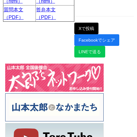
（html）
（html）
質問本文
答弁本文
（PDF）
（PDF）
Xで投稿
Facebookでシェア
LINEで送る