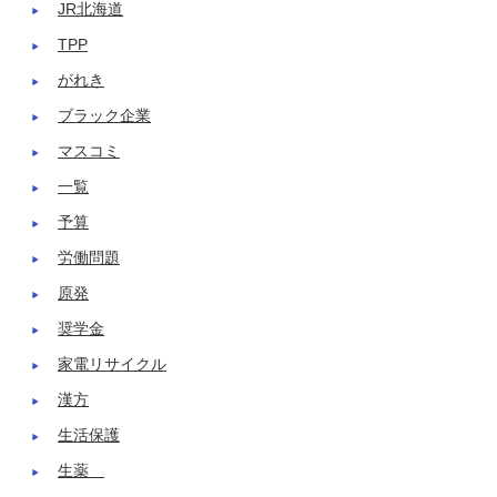
JR北海道
TPP
がれき
ブラック企業
マスコミ
一覧
予算
労働問題
原発
奨学金
家電リサイクル
漢方
生活保護
生薬