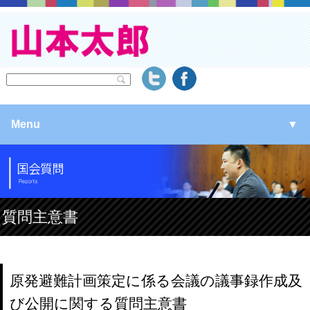
Menu
▼
▼
▼
質問主意書
▼
原発避難計画策定に係る会議の議事録作成及
び公開に関する質問主意書