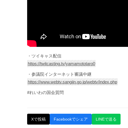
・ツイキャス配信
https://twitcasting.tv/yamamototaro0
・参議院インターネット審議中継
https://www.webtv.sangiin.go.jp/webtv/index.php
#れいわの国会質問
Xで投稿
Facebookでシェア
LINEで送る