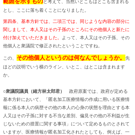
範囲を示すもの
と考えて、当然いとこもはとこも含まれる
とし、ここに落ち着くことになりました。
第四条、基本方針では、二項三では、同じような内容の部分に
関しまして、本人又はその子孫のところにその他個人と新たに
付け加えていただきました。
よって、本人又はその子孫、その
他個人と衆議院で修正されたということですね。
その他個人というのは何なんでしょうか。
この、
先
ほどの説明でいう横のライン、いとこ、はとこは含まれます
か。
○衆議院議員（緒方林太郎君）
政府原案では、政府が定める
基本方針において、「匿名加工医療情報の作成に用いる医療情
報に係る本人の病歴その他の本人の心身の状態を理由とする本
人又はその子孫に対する不当な差別、偏見その他の不利益が生
じないための措置に関する事項」について定めるものとされて
いますが、医療情報が匿名加工化されたとしても、例えば、一