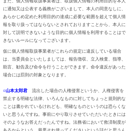
また、個人情報取扱事業者は、取扱個人情報の利用目的を本人
に通知又は公表する義務がございまして、本人の同意なしに、
あらかじめ定めた利用目的の達成に必要な範囲を超えて個人情
報を取り扱ってはならないとされておりますことから、本人に
対して説明できないような目的に個人情報を利用することはで
きないルールになってございます。
仮に個人情報取扱事業者がこれらの規定に違反している場合
は、当委員会といたしましては、報告徴収、立入検査、指導、
助言、勧告及び命令を行うことができます。命令違反があった
場合には罰則の対象となります。
○山本太郎君
流出した場合の人権侵害というか、人権侵害を
禁止する明確な法律、いろんなものに対してちょっと規則的な
ことは書かれているけれども、明確なものというのは恐らくな
いと思うんですね。事前にやり取りさせていただいたときには
そのようなお答えだったんですね。法務省において救済制度が
あるからという、最悪それ使ってくださいという話だと思うん