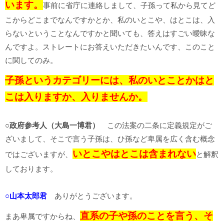
います。
事前に省庁に連絡しまして、子孫って私から見てど
こからどこまでなんですかとか、私のいとこや、はとこは、入
らないということなんですかと聞いても、答えはすごい曖昧な
んですよ。ストレートにお答えいただきたいんです、このこと
に関してのみ。
子孫というカテゴリーには、私のいとことかはと
こは入りますか、入りませんか。
○政府参考人（大島一博君）
この法案の二条に定義規定がご
ざいまして、そこで言う子孫は、ひ孫など卑属を広く含む概念
いとこやはとこは含まれない
ではございますが、
と解釈
しております。
○山本太郎君
ありがとうございます。
直系の子や孫のことを言う、そ
まあ卑属ですからね、