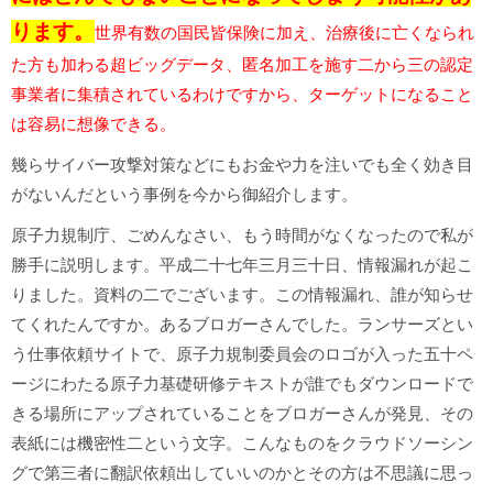
ります。
世界有数の国民皆保険に加え、治療後に亡くなられ
た方も加わる超ビッグデータ、匿名加工を施す二から三の認定
事業者に集積されているわけですから、ターゲットになること
は容易に想像できる。
幾らサイバー攻撃対策などにもお金や力を注いでも全く効き目
がないんだという事例を今から御紹介します。
原子力規制庁、ごめんなさい、もう時間がなくなったので私が
勝手に説明します。平成二十七年三月三十日、情報漏れが起こ
りました。資料の二でございます。この情報漏れ、誰が知らせ
てくれたんですか。あるブロガーさんでした。ランサーズとい
う仕事依頼サイトで、原子力規制委員会のロゴが入った五十ペ
ージにわたる原子力基礎研修テキストが誰でもダウンロードで
きる場所にアップされていることをブロガーさんが発見、その
表紙には機密性二という文字。こんなものをクラウドソーシン
グで第三者に翻訳依頼出していいのかとその方は不思議に思っ