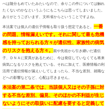
べは随分もめていたみたいなので、余りこの件については触れ
たくないのかなというふうにもこちらは思ってしまいました。
ありがとうございます、文科省からということですよね。
一番
本法案では個人の遺伝子情報も取り扱う想定であると。
の問題、情報漏えいです。それに関して最も危機
感を持っておられる方々が遺伝性、家族性の病気
のリスクを抱える方々。
親や先祖から引き継いだ遺伝
子、ＤＮＡに変異があるために、今は発症していなくても将来
病気になるリスクを抱えている。それに加えて、医療情報の利
活用で遺伝情報が漏えいしてしまったら、不当な差別、就職な
どへの影響などなど、心配は尽きません。
本法案の第二条では、当該個人又はその子孫に対
する不当な差別、偏見、そのほかの不利益が生じ
ないようにその取扱いに配慮を要すると定義して