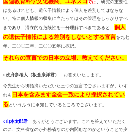
国連教育科学文化機関、ユネスコ
では
、研究の重要性
はあるけれども、遺伝子情報により個人を差別してはならな
い、特に個人情報の収集に当たってはその管理をしっかりすべ
個人
きであり、潜在的な危険性を十分理解すべきであると、
の遺伝子情報による差別をしないとする宣言
を九七
年、二〇〇三年、二〇〇五年に採択。
それらの宣言での日本の立場、教えてください。
○政府参考人（板倉康洋君）
お答えいたします。
今先生から御指摘いただいた三つの宣言でございますが、いず
日本を含みます全会一致により採択されてい
れも
る
というふうに承知しているところでございます。
○山本太郎君
ありがとうございます。これを答えていただく
のに、文科省なのか外務省なのか内閣府なのかということで夕