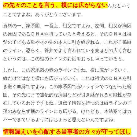
の先々のことを言う、横には広がらない
んだという
ことですよね。ありがとうございます。
資料の一、家系図、一番上、祖父ですよね、左側。祖父が病因
の原因であるＤＮＡを持っていると考えると。そのＤＮＡは祖
父の子である母やその先の本人に引き継がれる、これが子孫縦
のライン。恐らく、答弁でよく言われている先ほどの広く含む
というのは、この縦のラインのお話をおっしゃっていると。
しかし、この家系図の赤のラインですね、横に広がっていく、
縦だけではなく横にも広がっていく、これは祖父のＤＮＡを引
き継ぐ血縁ですよね。この家系図で赤いラインでつながった範
囲、その先にまで遺伝的な病因などが引き継がれる可能性が存
在しているわけですよね。遺伝子情報を持つのは縦ラインの子
孫のみならず横のラインにも広がる、けれども、本法案ではカ
バーできているようにはちょっと思えないんですよね。
情報漏えいを心配する当事者の方々が守ってほし