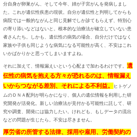
分自身が卵巣がん、そして今年、姉が子宮がんを発病しまし
た。これが遺伝性疾患の現状。自分が遺伝性と判明してからも
病院では一般的ながんと同じ見解でしか診てもらえず、特別心
の寄り添いなどはないと。根本的な治療法が確立していない患
者さんたち。しかも、遺伝性の病気の場合、自分だけではなく
家族や子供も同じような病気になる可能性が高く、不安はこれ
いかばかりかと思ってしまいますよね。
遺
それに加えて、情報漏えいという心配まで加わるわけです。
伝性の病気を抱える方々が恐れるのは、情報漏え
いからつながる差別、それによる不利益。
ヒトゲノ
ムのＤＮＡ配列が明らかになり、個人の遺伝情報を利用した研
究開発が活発化。新しい治療法が見付かる可能性に託して、研
究や調査、開発には協力したい。けれども、もしデータの流出
などの問題が生じたら。不安は尽きません。
厚労省の所管する法律、採用や雇用、労働契約の