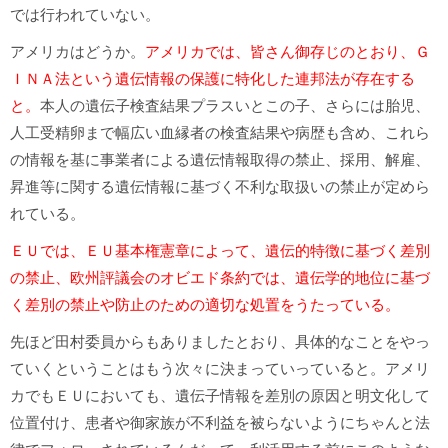
では行われていない。
アメリカはどうか。
アメリカでは、皆さん御存じのとおり、Ｇ
ＩＮＡ法という遺伝情報の保護に特化した連邦法が存在する
と。
本人の遺伝子検査結果プラスいとこの子、さらには胎児、
人工受精卵まで幅広い血縁者の検査結果や病歴も含め、これら
の情報を基に事業者による遺伝情報取得の禁止、採用、解雇、
昇進等に関する遺伝情報に基づく不利な取扱いの禁止が定めら
れている。
ＥＵでは、ＥＵ基本権憲章によって、遺伝的特徴に基づく差別
の禁止、欧州評議会のオビエド条約では、遺伝学的地位に基づ
く差別の禁止や防止のための適切な処置をうたっている。
先ほど田村委員からもありましたとおり、具体的なことをやっ
ていくということはもう次々に決まっていっていると。アメリ
カでもＥＵにおいても、遺伝子情報を差別の原因と明文化して
位置付け、患者や御家族が不利益を被らないようにちゃんと法