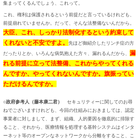
集まってくるんでしょう、これって。
これ、権利は保護されるという前提だと言っているけれども、
前提崩れていませんか。だって、そんな法整備ないんだから。
大臣、これ、しっかり法制化するという約束して
くれないと不安ですよ。
先ほど御紹介したリンチ症の方
漏
だったりとか、いろんな病気抱えた方々、漏れるんだから、
れる前提に立って法整備、これからやってくれる
んですか、やってくれないんですか。旗振ってい
ただけるんですか。
○政府参考人（藤本康二君）
セキュリティーに関してのお尋
ねでございますけれども、今回の仕組みにおきましては、認定
事業者に対しまして、まず、組織、人的要因を徹底的に排除す
ること、それから、医療情報を処理する基幹システムはインタ
ーネット等のオープンなネットワークから分離をすること、こ