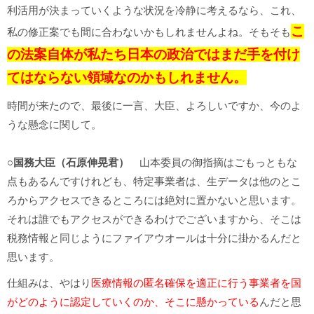
利活用が決まっていくような状況を冷静に考えるなら、これ、
こ
私の修正案でも間に合わないかもしれませんよね。そもそも
の法案自体が私たち日本の政治ではまだ手を付け
てはならない領域なのかもしれません。
時間が来たので、最後に一言、大臣、よろしいですか、今のよ
うな懸念に関して。
○国務大臣（石原伸晃君）
山本委員の御指摘はごもっともな
点もあるんですけれども、特定事業者は、生データは他のとこ
ろからアクセスできるところには絶対に置かないと思います。
それは誰でもアクセスができるわけでございますから、そこは
税務情報と同じようにファイアウオールは十分に掛かるんだと
思います。
仕組みは、やはり
医療情報の匿名確保を適正に行う事業者を国
がどのように認定していくのか、そこに懸かっている
んだと思