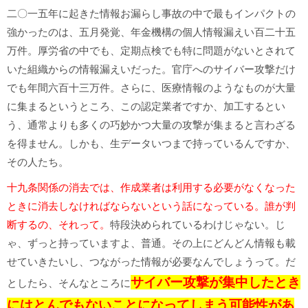
二〇一五年に起きた情報お漏らし事故の中で最もインパクトの
強かったのは、五月発覚、年金機構の個人情報漏えい百二十五
万件。厚労省の中でも、定期点検でも特に問題がないとされて
いた組織からの情報漏えいだった。官庁へのサイバー攻撃だけ
でも年間六百十三万件。さらに、医療情報のようなものが大量
に集まるというところ、この認定業者ですか、加工するとい
う、通常よりも多くの巧妙かつ大量の攻撃が集まると言わざる
を得ません。しかも、生データいつまで持っているんですか、
その人たち。
十九条関係の消去では、作成業者は利用する必要がなくなった
ときに消去しなければならないという話になっている。誰が判
断するの、それって。
特段決められているわけじゃない。じ
ゃ、ずっと持っていますよ、普通。その上にどんどん情報も載
せていきたいし、つながった情報が必要なんでしょうって。だ
サイバー攻撃が集中したとき
としたら、そんなところに
にはとんでもないことになってしまう可能性があ